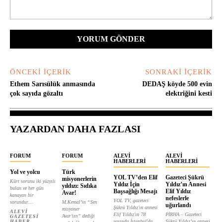
Yorum:
ÖNCEKI İÇERIK
SONRAKI İÇERIK
Ethem Sarısülük anmasında
DEDAŞ köyde 500 evin
çok sayıda gözaltı
elektriğini kesti
YAZARDAN DAHA FAZLASI
FORUM
FORUM
ALEVI
ALEVI
HABERLERI
HABERLERI
Yol ve yolcu
Türk
YOL TV’den Elif
Gazeteci Şükrü
misyonerlerin
Kürt sorunu iki yüzyılı
Yıldız İçin
Yıldız’ın Annesi
yıldızı: Sıdıka
bulan ve her gün
Başsağlığı Mesajı
Elif Yıldız
Avar!
kanayan bir
nefeslerle
YOL TV, gazeteci
sorundur....
M.Kemal’in “Sen
uğurlandı
Şükrü Yıldız'ın annesi
misyoner
ALEVI
Elif Yıldız'ın 78
PİRHA – Gazeteci
Avar’sın” dediği
GAZETESI
HABER
yaşında İstanbul'da...
Şükrü Yıldız’ın annesi