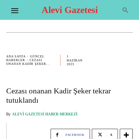
Alevi Gazetesi
1
ANA SAYFA
GÜNCEL
HABERLER
CEZASI
HAZIRAN
ONANAN KADIR ŞEKER...
2023
Cezası onanan Kadir Şeker tekrar
tutuklandı
By
ALEVI GAZETESI HABER MERKEZI
FACEBOOK
X