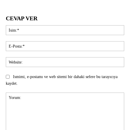
CEVAP VER
İsi
E-
Pos
Web
Ismimi, e-postamı ve web sitemi bir dahaki sefere bu tarayıcıya
kaydet.