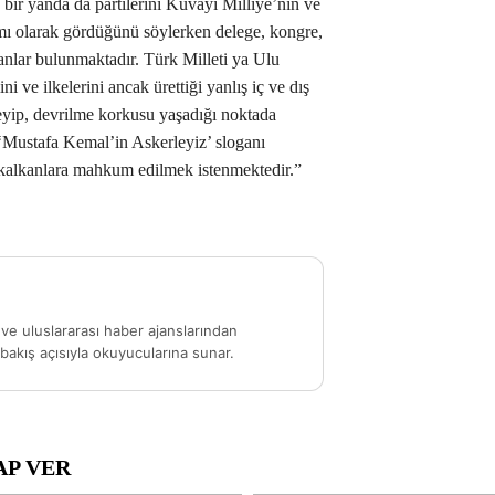
 bir yanda da partilerini Kuvayi Milliye’nin ve
 olarak gördüğünü söylerken delege, kongre,
anlar bulunmaktadır. Türk Milleti ya Ulu
ve ilkelerini ancak ürettiği yanlış iç ve dış
eyip, devrilme korkusu yaşadığı noktada
i ‘Mustafa Kemal’in Askerleyiz’ sloganı
 kalkanlara mahkum edilmek istenmektedir.”
ve uluslararası haber ajanslarından
akış açısıyla okuyucularına sunar.
AP VER