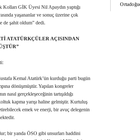
Ortadoğud
ik Kolları GİK Üyesi Nil Apaydın yaptığı
rasında yaşananlar ve sonuç üzerine çok
 de şahit oldum” dedi.
Tİ ATATÜRKÇÜLER AÇISINDAN
ÜŞTÜR”
i:
ustafa Kemal Atatürk’ün kurduğu parti bugün
ampına dönüşmüştür. Yapılan kongreler
nın nasıl gerçekleşeceğinin tartışıldığı
oltuk kapma yarışı haline gelmiştir. Kurtuluş
getirebilecek emek ve enerji, bir avuç delegenin
ektedir.
ur; bir yanda ÖSO gibi unsurları haddini