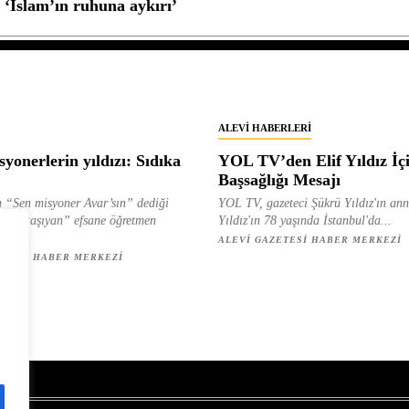
‘İslam’ın ruhuna aykırı’
ALEVI HABERLERI
yonerlerin yıldızı: Sıdıka
YOL TV’den Elif Yıldız İç
Başsağlığı Mesajı
 “Sen misyoner Avar’sın” dediği
YOL TV, gazeteci Şükrü Yıldız'ın ann
 ışık taşıyan” efsane öğretmen
Yıldız'ın 78 yaşında İstanbul'da...
ılan...
ALEVI GAZETESI HABER MERKEZI
ETESI HABER MERKEZI
z