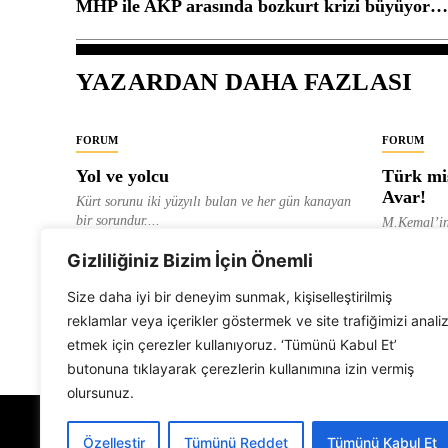
MHP ile AKP arasında bozkurt krizi büyüyor… 
YAZARDAN DAHA FAZLASI
FORUM
FORUM
Yol ve yolcu
Türk mis
Avar!
Kürt sorunu iki yüzyılı bulan ve her gün kanayan
bir sorundur....
M.Kemal’in
ve “dağlara
ALEVI GAZETESI HABER MERKEZI
Gizliliğiniz Bizim İçin Önemli
olarak tanıt
ALEVI GAZ
Size daha iyi bir deneyim sunmak, kişiselleştirilmiş
reklamlar veya içerikler göstermek ve site trafiğimizi anali
etmek için çerezler kullanıyoruz. ‘Tümünü Kabul Et’
butonuna tıklayarak çerezlerin kullanımına izin vermiş
olursunuz.
Özelleştir
Tümünü Reddet
Tümünü Kabul Et