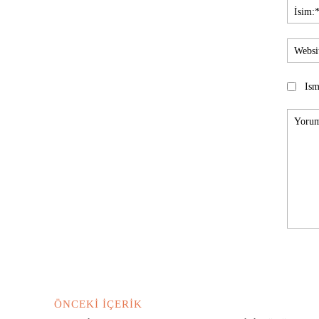
Ism
Yorum:
ÖNCEKI İÇERIK