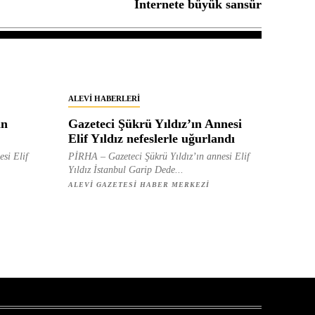
İnternete büyük sansür
ALEVI HABERLERI
in
Gazeteci Şükrü Yıldız’ın Annesi
Elif Yıldız nefeslerle uğurlandı
esi Elif
PİRHA – Gazeteci Şükrü Yıldız’ın annesi Elif
Yıldız İstanbul Garip Dede...
ALEVI GAZETESI HABER MERKEZI