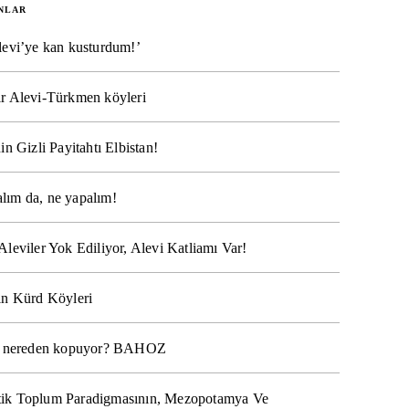
NLAR
levi’ye kan kusturdum!’
r Alevi-Türkmen köyleri
in Gizli Payitahtı Elbistan!
lım da, ne yapalım!
Aleviler Yok Ediliyor, Alevi Katliamı Var!
ın Kürd Köyleri
na nereden kopuyor? BAHOZ
ik Toplum Paradigmasının, Mezopotamya Ve