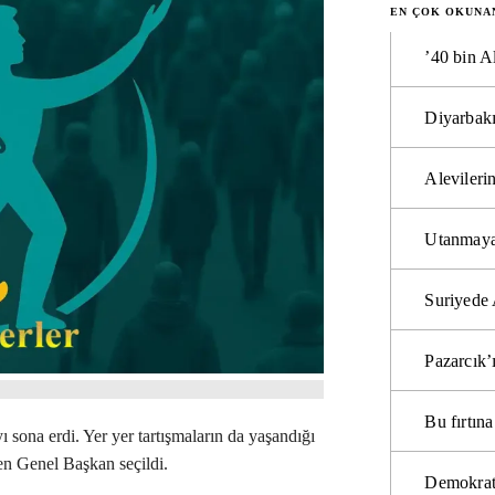
EN ÇOK OKUNA
’40 bin A
Diyarbakı
Alevilerin
Utanmaya
Suriyede 
Pazarcık’
Bu fırtı
sona erdi. Yer yer tartışmaların da yaşandığı
n Genel Başkan seçildi.
Demokrat