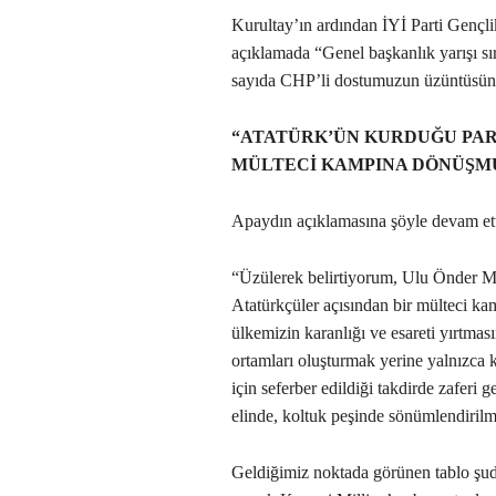
Kurultay’ın ardından İYİ Parti Gençl
açıklamada “Genel başkanlık yarışı sı
sayıda CHP’li dostumuzun üzüntüsüne
“ATATÜRK’ÜN KURDUĞU PAR
MÜLTECİ KAMPINA DÖNÜŞM
Apaydın açıklamasına şöyle devam ett
“Üzülerek belirtiyorum, Ulu Önder M
Atatürkçüler açısından bir mülteci k
ülkemizin karanlığı ve esareti yırtması
ortamları oluşturmak yerine yalnızca k
için seferber edildiği takdirde zaferi 
elinde, koltuk peşinde sönümlendirilm
Geldiğimiz noktada görünen tablo şud