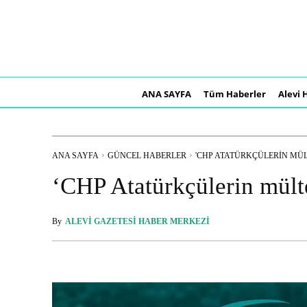
ANA SAYFA
Tüm Haberler
Alevi 
ANA SAYFA
GÜNCEL HABERLER
'CHP ATATÜRKÇÜLERIN MÜL
‘CHP Atatürkçülerin mült
By
ALEVI GAZETESI HABER MERKEZI