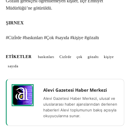
Gözaltı gerekçesi öğrenilemeyen kişiler, İlçe Emniyet
Müdürlüğü’ne götürüldü.
ŞIRNEX
#Cizîrde #baskınları #Çok #sayıda #kişiye #gözaltı
ETIKETLER
baskınları
Cizîrde
çok
gözaltı
kişiye
sayıda
Alevi Gazetesi Haber Merkezi
Alevi Gazetesi Haber Merkezi, ulusal ve
uluslararası haber ajanslarından derlenen
haberleri Alevi toplumunun bakış açısıyla
okuyucularına sunar.