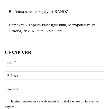
Bu fırtına nereden kopuyor? BAHOZ
Demokratik Toplum Paradigmasının, Mezopotamya Ve
Ortadoğudaki Kültürel Arka Planı
CEVAP VER
İsi
E-
Pos
Web
Ismimi, e-postamı ve web sitemi bir dahaki sefere bu tarayıcıya
kaydet.