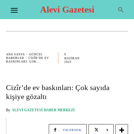
Alevi Gazetesi
9
ANA SAYFA
GÜNCEL
HABERLER
CIZÎR’DE EV
HAZIRAN
BASKINLARI: ÇOK...
2023
Cizîr’de ev baskınları: Çok sayıda
kişiye gözaltı
By
ALEVI GAZETESI HABER MERKEZI
FACEBOOK
X