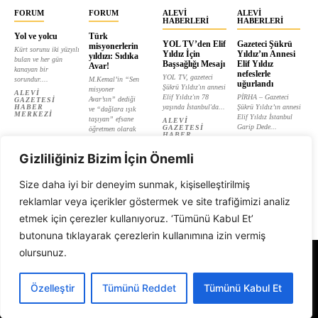
FORUM
FORUM
ALEVI
ALEVI
HABERLERI
HABERLERI
Yol ve yolcu
Türk
YOL TV’den Elif
Gazeteci Şükrü
misyonerlerin
Kürt sorunu iki yüzyılı
Yıldız İçin
Yıldız’ın Annesi
yıldızı: Sıdıka
bulan ve her gün
Başsağlığı Mesajı
Elif Yıldız
Avar!
kanayan bir
nefeslerle
YOL TV, gazeteci
sorundur....
M.Kemal’in “Sen
uğurlandı
Şükrü Yıldız'ın annesi
misyoner
ALEVI
Elif Yıldız'ın 78
PİRHA – Gazeteci
Avar’sın” dediği
GAZETESI
HABER
yaşında İstanbul'da...
Şükrü Yıldız’ın annesi
ve “dağlara ışık
MERKEZI
Elif Yıldız İstanbul
taşıyan” efsane
ALEVI
Garip Dede...
GAZETESI
öğretmen olarak
HABER
tanıtılan...
ALEVI
MERKEZI
GAZETESI
ALEVI
HABER
Gizliliğiniz Bizim İçin Önemli
GAZETESI
MERKEZI
HABER
MERKEZI
Size daha iyi bir deneyim sunmak, kişiselleştirilmiş
reklamlar veya içerikler göstermek ve site trafiğimizi analiz
etmek için çerezler kullanıyoruz. ‘Tümünü Kabul Et’
butonuna tıklayarak çerezlerin kullanımına izin vermiş
olursunuz.
Alevi Gazetesi
Özelleştir
Tümünü Reddet
Tümünü Kabul Et
© 1999 - 2026 Tüm Hakları Saklıdır. Alevi Gazetesi