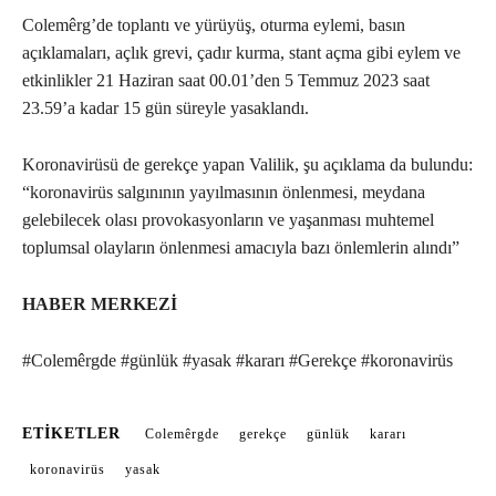
Colemêrg’de toplantı ve yürüyüş, oturma eylemi, basın
açıklamaları, açlık grevi, çadır kurma, stant açma gibi eylem ve
etkinlikler 21 Haziran saat 00.01’den 5 Temmuz 2023 saat
23.59’a kadar 15 gün süreyle yasaklandı.
Koronavirüsü de gerekçe yapan Valilik, şu açıklama da bulundu:
“koronavirüs salgınının yayılmasının önlenmesi, meydana
gelebilecek olası provokasyonların ve yaşanması muhtemel
toplumsal olayların önlenmesi amacıyla bazı önlemlerin alındı”
HABER MERKEZİ
#Colemêrgde #günlük #yasak #kararı #Gerekçe #koronavirüs
ETIKETLER
Colemêrgde
gerekçe
günlük
kararı
koronavirüs
yasak