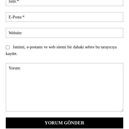
E-
Pos
Web
Ismimi, e-postamı ve web sitemi bir dahaki sefere bu tarayıcıya
kaydet.
Yorum: