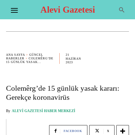
Alevi Gazetesi
21
ANA SAYFA
GÜNCEL
HABERLER
COLEMÊRG’DE
HAZIRAN
15 GÜNLÜK YASAK...
2023
Colemêrg’de 15 günlük yasak kararı:
Gerekçe koronavirüs
By
ALEVI GAZETESI HABER MERKEZI
FACEBOOK
X