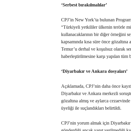
‘Serbest bırakılmalılar’
CPJ’in New York’ta bulunan Programl
“Türkiyeli yetkililer ülkenin terörle m
kullanacaklarının bir diğer örneğini se
kapsamında kısa süre önce gözaltına a
Temur’u derhal ve koşulsuz olarak ser
haberleştirilmesine karşı yapılan tüm b
‘Diyarbakır ve Ankara dosyaları’
Açıklamada, CPJ’nin daha önce kayıtla
Diyarbakır ve Ankara merkezli soruştu
gözaltına almış ve aylarca cezaevinde
üyeliği ile suçlandıkları belirtildi.
CPJ’nin yorum almak için Diyarbakır
gönderdiği ancak yanıt verilmediği ka