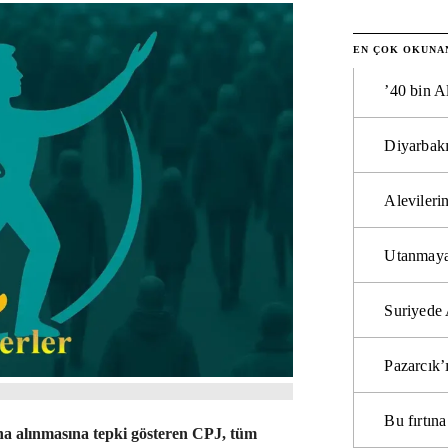
EN ÇOK OKUNA
’40 bin A
Diyarbakı
Alevilerin
Utanmaya
Suriyede 
Pazarcık’
Bu fırtı
ına alınmasına tepki gösteren CPJ, tüm