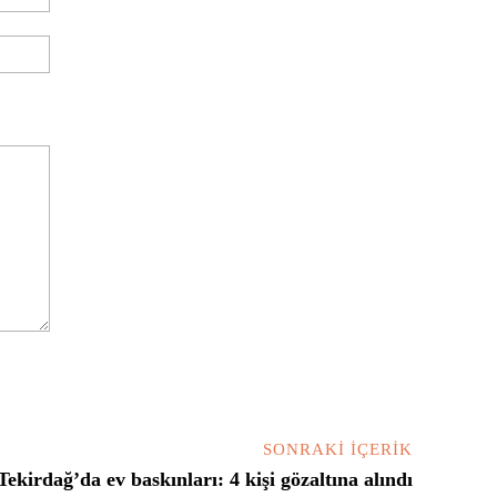
Posta:*
Website:
SONRAKI İÇERIK
Tekirdağ’da ev baskınları: 4 kişi gözaltına alındı