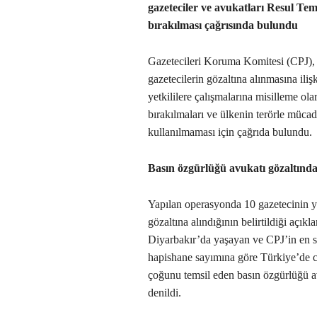
gazeteciler ve avukatları Resul Te
bırakılması çağrısında bulundu
Gazetecileri Koruma Komitesi (CPJ),
gazetecilerin gözaltına alınmasına ili
yetkililere çalışmalarına misilleme ola
bırakılmaları ve ülkenin terörle mücad
kullanılmaması için çağrıda bulundu.
Basın özgürlüğü avukatı gözaltınd
Yapılan operasyonda 10 gazetecinin yan
gözaltına alındığının belirtildiği açıkl
Diyarbakır’da yaşayan ve CPJ’in en so
hapishane sayımına göre Türkiye’de c
çoğunu temsil eden basın özgürlüğü a
denildi.