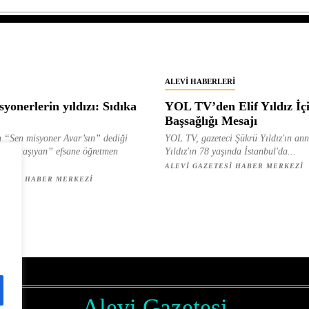
ALEVI HABERLERI
yonerlerin yıldızı: Sıdıka
YOL TV’den Elif Yıldız İç
Başsağlığı Mesajı
 “Sen misyoner Avar’sın” dediği
YOL TV, gazeteci Şükrü Yıldız'ın ann
 ışık taşıyan” efsane öğretmen
Yıldız'ın 78 yaşında İstanbul'da...
ılan...
ALEVI GAZETESI HABER MERKEZI
ETESI HABER MERKEZI
z
Alevi Gazetesi