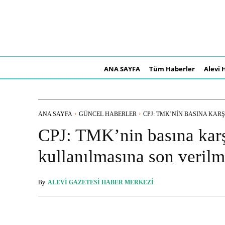
ANA SAYFA
Tüm Haberler
Alevi 
ANA SAYFA
GÜNCEL HABERLER
CPJ: TMK’NIN BASINA KARŞI
CPJ: TMK’nin basına karşı
kullanılmasına son verilm
By
ALEVI GAZETESI HABER MERKEZI