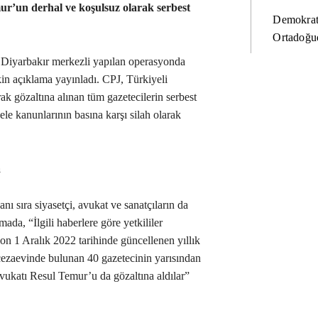
mur’un derhal ve koşulsuz olarak serbest
Demokrat
Ortadoğud
 Diyarbakır merkezli yapılan operasyonda
şkin açıklama yayınladı. CPJ, Türkiyeli
rak gözaltına alınan tüm gazetecilerin serbest
ele kanunlarının basına karşı silah olarak
a
ı sıra siyasetçi, avukat ve sanatçıların da
amada, “İlgili haberlere göre yetkililer
n 1 Aralık 2022 tarihinde güncellenen yıllık
ezaevinde bulunan 40 gazetecinin yarısından
vukatı Resul Temur’u da gözaltına aldılar”