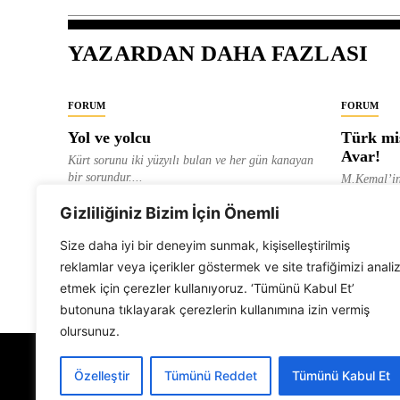
YAZARDAN DAHA FAZLASI
FORUM
FORUM
Yol ve yolcu
Türk mis
Avar!
Kürt sorunu iki yüzyılı bulan ve her gün kanayan
bir sorundur....
M.Kemal’in
ve “dağlara
ALEVI GAZETESI HABER MERKEZI
Gizliliğiniz Bizim İçin Önemli
olarak tanıt
ALEVI GAZ
Size daha iyi bir deneyim sunmak, kişiselleştirilmiş
reklamlar veya içerikler göstermek ve site trafiğimizi anali
etmek için çerezler kullanıyoruz. ‘Tümünü Kabul Et’
butonuna tıklayarak çerezlerin kullanımına izin vermiş
olursunuz.
Özelleştir
Tümünü Reddet
Tümünü Kabul Et