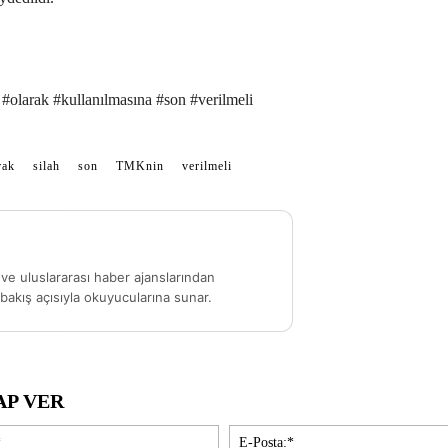
#olarak #kullanılmasına #son #verilmeli
rak
silah
son
TMKnin
verilmeli
ve uluslararası haber ajanslarından
akış açısıyla okuyucularına sunar.
AP VER
İsim:*