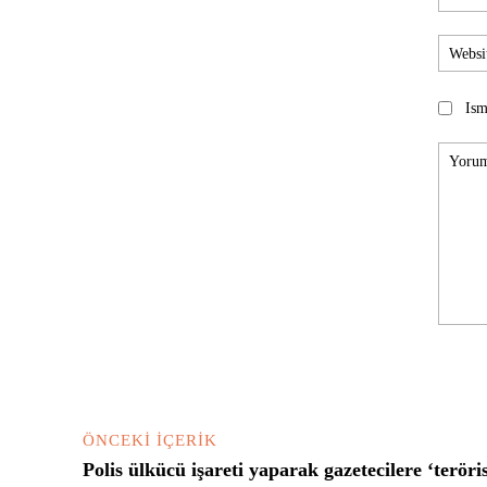
Ism
Yorum:
ÖNCEKI İÇERIK
Polis ülkücü işareti yaparak gazetecilere ‘teröri