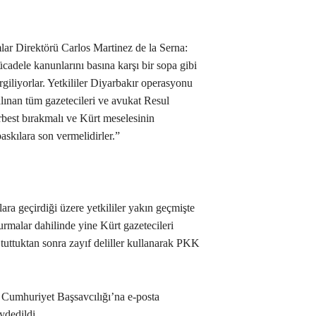
ar Direktörü Carlos Martinez de la Serna:
ücadele kanunlarını basına karşı bir sopa gibi
rgiliyorlar. Yetkililer Diyarbakır operasyonu
lınan tüm gazetecileri ve avukat Resul
best bırakmalı ve Kürt meselesinin
askılara son vermelidirler.”
ra geçirdiği üzere yetkililer yakın geçmişte
rmalar dahilinde yine Kürt gazetecileri
 tuttuktan sonra zayıf deliller kullanarak PKK
 Cumhuriyet Başsavcılığı’na e-posta
ydedildi.