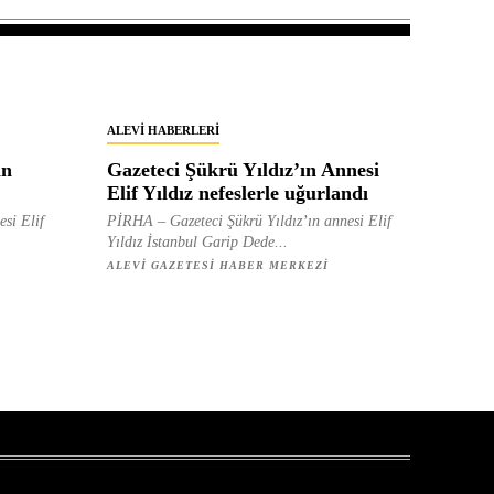
ALEVI HABERLERI
in
Gazeteci Şükrü Yıldız’ın Annesi
Elif Yıldız nefeslerle uğurlandı
esi Elif
PİRHA – Gazeteci Şükrü Yıldız’ın annesi Elif
Yıldız İstanbul Garip Dede...
ALEVI GAZETESI HABER MERKEZI