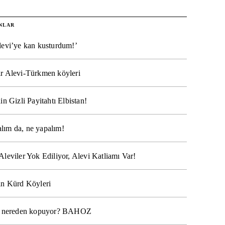
NLAR
levi’ye kan kusturdum!’
r Alevi-Türkmen köyleri
in Gizli Payitahtı Elbistan!
lım da, ne yapalım!
Aleviler Yok Ediliyor, Alevi Katliamı Var!
ın Kürd Köyleri
na nereden kopuyor? BAHOZ