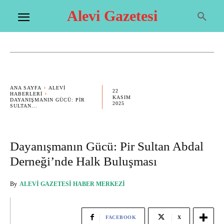
Alevi Gazetesi
ANA SAYFA
ALEVI
22
HABERLERI
KASIM
DAYANIŞMANIN GÜCÜ: PIR
2025
SULTAN...
Dayanışmanın Gücü: Pir Sultan Abdal
Derneği’nde Halk Buluşması
By
ALEVI GAZETESI HABER MERKEZI
FACEBOOK
X