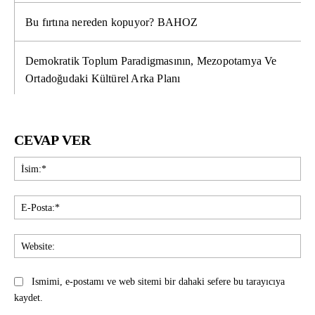
Bu fırtına nereden kopuyor? BAHOZ
Demokratik Toplum Paradigmasının, Mezopotamya Ve
Ortadoğudaki Kültürel Arka Planı
CEVAP VER
İsi
E-
Pos
Web
Ismimi, e-postamı ve web sitemi bir dahaki sefere bu tarayıcıya
kaydet.