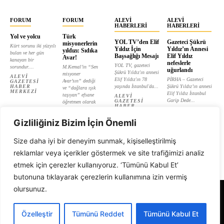
FORUM
FORUM
ALEVI
ALEVI
HABERLERI
HABERLERI
Yol ve yolcu
Türk
YOL TV’den Elif
Gazeteci Şükrü
misyonerlerin
Kürt sorunu iki yüzyılı
Yıldız İçin
Yıldız’ın Annesi
yıldızı: Sıdıka
bulan ve her gün
Başsağlığı Mesajı
Elif Yıldız
Avar!
kanayan bir
nefeslerle
YOL TV, gazeteci
sorundur....
M.Kemal’in “Sen
uğurlandı
Şükrü Yıldız'ın annesi
misyoner
ALEVI
Elif Yıldız'ın 78
PİRHA – Gazeteci
Avar’sın” dediği
GAZETESI
HABER
yaşında İstanbul'da...
Şükrü Yıldız’ın annesi
ve “dağlara ışık
MERKEZI
Elif Yıldız İstanbul
taşıyan” efsane
ALEVI
Garip Dede...
GAZETESI
öğretmen olarak
HABER
tanıtılan...
ALEVI
MERKEZI
GAZETESI
ALEVI
HABER
Gizliliğiniz Bizim İçin Önemli
GAZETESI
MERKEZI
HABER
MERKEZI
Size daha iyi bir deneyim sunmak, kişiselleştirilmiş
reklamlar veya içerikler göstermek ve site trafiğimizi analiz
etmek için çerezler kullanıyoruz. ‘Tümünü Kabul Et’
butonuna tıklayarak çerezlerin kullanımına izin vermiş
olursunuz.
Alevi Gazetesi
Özelleştir
Tümünü Reddet
Tümünü Kabul Et
© 1999 - 2026 Tüm Hakları Saklıdır. Alevi Gazetesi