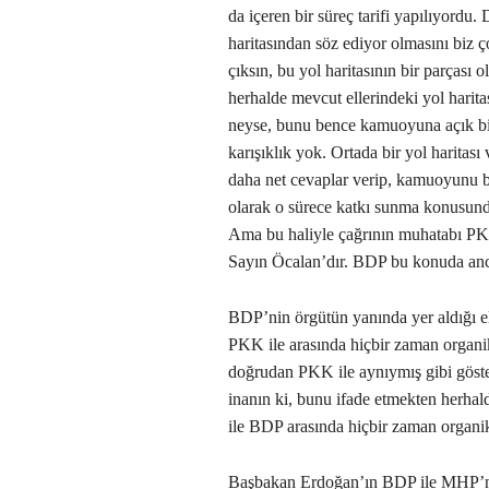
da içeren bir süreç tarifi yapılıyordu.
haritasından söz ediyor olmasını biz ç
çıksın, bu yol haritasının bir parçası 
herhalde mevcut ellerindeki yol haritası
neyse, bunu bence kamuoyuna açık bir
karışıklık yok. Ortada bir yol haritası
daha net cevaplar verip, kamuoyunu b
olarak o sürece katkı sunma konusund
Ama bu haliyle çağrının muhatabı PKK’d
Sayın Öcalan’dır. BDP bu konuda ancak
BDP’nin örgütün yanında yer aldığı el
PKK ile arasında hiçbir zaman organik
doğrudan PKK ile aynıymış gibi göster
inanın ki, bunu ifade etmekten herha
ile BDP arasında hiçbir zaman organi
Başbakan Erdoğan’ın BDP ile MHP’ni