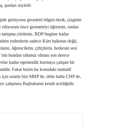
, şunları söyledi:
e görüyorsa geometri bilgisi eksik, çizginin
e ediyorum önce geometriyi öğrensin, ondan
 mi tartışma yürütsün. BDP bugüne kadar
ütün ezilenlerin sadece Kürt halkının değil,
ların, öğrencilerin, çiftçilerin, herkesin sesi
P’nin bundan rahatsız olması son derece
erine kadar egemenlik kurmaya çalışan bir
maldir. Fakat bizim bu konudaki muhalif
çin ısrarla bizi MHP ile, öbür hafta CHP ile,
ye çalışması Başbakanın kendi acizliğidir,