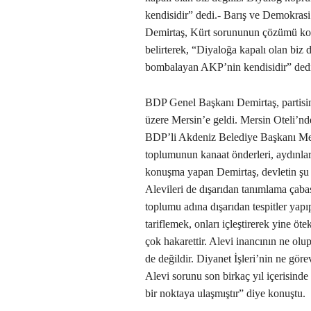
kendisidir” dedi.- Barış ve Demokrasi
Demirtaş, Kürt sorununun çözümü kon
belirterek, “Diyaloğa kapalı olan biz 
bombalayan AKP’nin kendisidir” ded
BDP Genel Başkanı Demirtaş, partisin
üzere Mersin’e geldi. Mersin Oteli’nd
BDP’li Akdeniz Belediye Başkanı Meh
toplumunun kanaat önderleri, aydınları 
konuşma yapan Demirtaş, devletin şu 
Alevileri de dışarıdan tanımlama çaba
toplumu adına dışarıdan tespitler yapı
tariflemek, onları içleştirerek yine öte
çok hakarettir. Alevi inancının ne olup
de değildir. Diyanet İşleri’nin ne görev
Alevi sorunu son birkaç yıl içerisind
bir noktaya ulaşmıştır” diye konuştu.