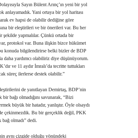
 Dolayısıyla Sayın Bülent Arınç’ın yeni bir yol
ok anlayamadık. Yani ortaya bir yol haritası
olarak ev hapsi de olabilir dediğine göre
na bir eleştirileri ve bir önerileri var. Bu her
 şekilde yapmalılar. Çünkü ortada bir
 var, protokol var. Buna ilişkin bizce hükümet
u konuda bilgilendirirse belki bizler de BDP
a daha yardımcı olabiliriz diye düşünüyorum.
ır ve 11 aydır İmralı’da tecritte tuttukları
 süreç ilerlerse destek olabilir.”
eştirilerini de yanıtlayan Demirtaş, BDP’nin
 bir bağı olmadığını savunarak, “Bizi
mek büyük bir hatadır, yanlıştır. Öyle olsaydı
lde çekinmezdik. Bu bir gerçeklik değil, PKK
k bağ olmadı” dedi.
n aynı çizgide olduğu yönündeki