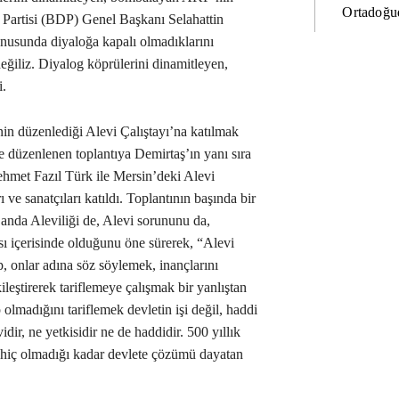
Ortadoğud
 Partisi (BDP) Genel Başkanı Selahattin
usunda diyaloğa kapalı olmadıklarını
değiliz. Diyalog köprülerini dinamitleyen,
i.
in düzenlediği Alevi Çalıştayı’na katılmak
e düzenlenen toplantıya Demirtaş’ın yanı sıra
met Fazıl Türk ile Mersin’deki Alevi
ve sanatçıları katıldı. Toplantının başında bir
anda Aleviliği de, Alevi sorununu da,
sı içerisinde olduğunu öne sürerek, “Alevi
p, onlar adına söz söylemek, inançlarını
kileştirerek tariflemeye çalışmak bir yanlıştan
 olmadığını tariflemek devletin işi değil, haddi
idir, ne yetkisidir ne de haddidir. 500 yıllık
e hiç olmadığı kadar devlete çözümü dayatan