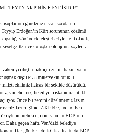
MİTLEYEN AKP’NİN KENDİSİDİR”
nsuplarının gündeme ilişkin sorularını
p Tayyip Erdoğan’ın Kürt sorununun çözümü
pattığı yönündeki eleştirileriyle ilgili olarak,
lkesel şartları ve duruşları olduğunu söyledi.
müzakereyi oluşturmak için zemin hazırlayalım
onuşmak değil ki. 8 milletvekili tutuklu
 milletvekilimiz haksız bir şekilde düşürüldü,
miz, yöneticimiz, belediye başkanımız tutuklu
a açılıyor. Önce bu zemini düzeltmemiz lazım,
irmemiz lazım. Şimdi AKP bir yandan ‘ben
m’ söylemi üretirken, öbür yandan BDP’nin
ıyor. Daha geçen hafta Van’daki belediye
 kondu. Her gün bir ilde KCK adı altında BDP