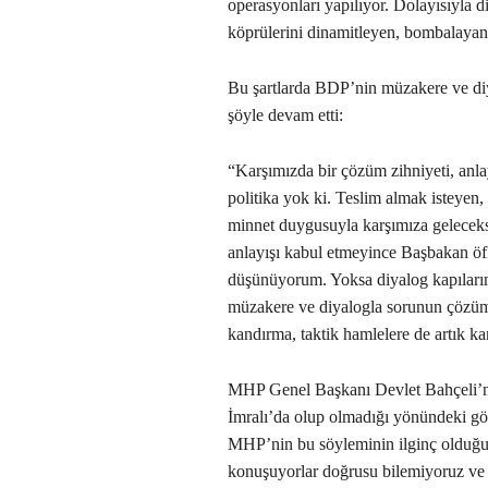
operasyonları yapılıyor. Dolayısıyla d
köprülerini dinamitleyen, bombalayan
Bu şartlarda BDP’nin müzakere ve di
şöyle devam etti:
“Karşımızda bir çözüm zihniyeti, anla
politika yok ki. Teslim almak isteyen
minnet duygusuyla karşımıza geleceksi
anlayışı kabul etmeyince Başbakan öf
düşünüyorum. Yoksa diyalog kapılarımı
müzakere ve diyalogla sorunun çözü
kandırma, taktik hamlelere de artık ka
MHP Genel Başkanı Devlet Bahçeli’ni
İmralı’da olup olmadığı yönündeki gö
MHP’nin bu söyleminin ilginç olduğun
konuşuyorlar doğrusu bilemiyoruz ve 