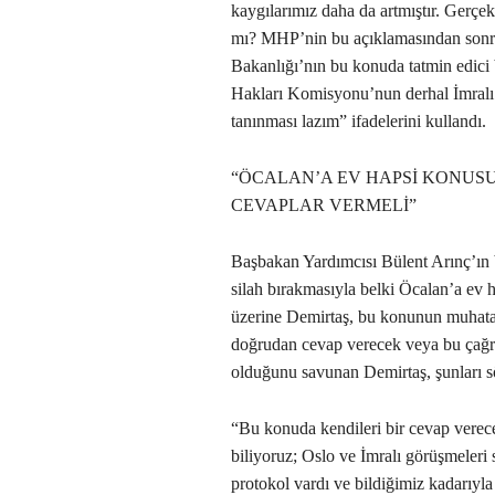
kaygılarımız daha da artmıştır. Gerçe
mı? MHP’nin bu açıklamasından sonra 
Bakanlığı’nın bu konuda tatmin edici
Hakları Komisyonu’nun derhal İmralı
tanınması lazım” ifadelerini kullandı.
“ÖCALAN’A EV HAPSİ KONU
CEVAPLAR VERMELİ”
Başbakan Yardımcısı Bülent Arınç’ın 
silah bırakmasıyla belki Öcalan’a ev h
üzerine Demirtaş, bu konunun muhat
doğrudan cevap verecek veya bu çağrı
olduğunu savunan Demirtaş, şunları s
“Bu konuda kendileri bir cevap verec
biliyoruz; Oslo ve İmralı görüşmeleri s
protokol vardı ve bildiğimiz kadarıyla