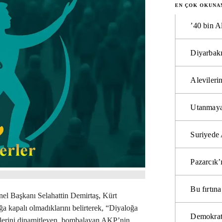
EN ÇOK OKUNA
’40 bin A
Diyarbakı
Alevilerin
Utanmaya
Suriyede 
Pazarcık’
Bu fırtı
el Başkanı Selahattin Demirtaş, Kürt
kapalı olmadıklarını belirterek, “Diyaloğa
Demokrat
rülerini dinamitleyen, bombalayan AKP’nin