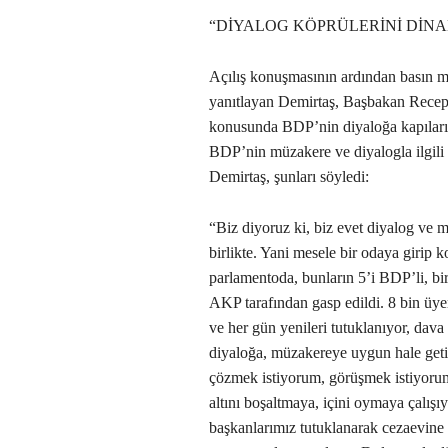
“DİYALOG KÖPRÜLERİNİ DİNA
Açılış konuşmasının ardından basın me
yanıtlayan Demirtaş, Başbakan Rece
konusunda BDP’nin diyaloğa kapıları ka
BDP’nin müzakere ve diyalogla ilgili i
Demirtaş, şunları söyledi:
“Biz diyoruz ki, biz evet diyalog ve 
birlikte. Yani mesele bir odaya girip k
parlamentoda, bunların 5’i BDP’li, bir
AKP tarafından gasp edildi. 8 bin üye
ve her gün yenileri tutuklanıyor, dav
diyaloğa, müzakereye uygun hale get
çözmek istiyorum, görüşmek istiyoru
altını boşaltmaya, içini oymaya çalış
başkanlarımız tutuklanarak cezaevine