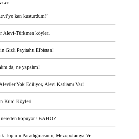
NLAR
levi’ye kan kusturdum!’
r Alevi-Türkmen köyleri
in Gizli Payitahtı Elbistan!
lım da, ne yapalım!
Aleviler Yok Ediliyor, Alevi Katliamı Var!
ın Kürd Köyleri
na nereden kopuyor? BAHOZ
ik Toplum Paradigmasının, Mezopotamya Ve