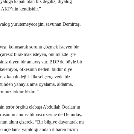
iyaloğa kapalı olan biz değiliz, diyalog
 AKP’nin kendisidir.”
yalog yürütemeyeceğini savunan Demirtaş,
yışı, konuşarak sorunu çözmek isteyen bir
, çaresiz bırakmak isteyen, önümüzde işte
niz diyen bir anlayış var. BDP de böyle bir
keleniyor, öfkesinin nedeni budur diye
z kapalı değil. İlkesel çerçevede biz
münden yanayız ama oyalama, aldatma,
rnımız toktur bizim.”
n terör örgütü elebaşı Abdullah Öcalan’ın
rüşünün anımsatılması üzerine de Demirtaş,
un altını çizerek, “Bir bilgiye dayanarak mı
o açıklama yapıldığı andan itibaren bizim