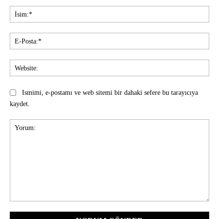
İsi
E-
Pos
Web
Ismimi, e-postamı ve web sitemi bir dahaki sefere bu tarayıcıya
kaydet.
Yorum: