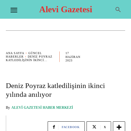
Alevi Gazetesi
17
ANA SAYFA
GÜNCEL
HABERLER
DENIZ POYRAZ
HAZIRAN
KATLEDILIŞININ IKINCI...
2023
Deniz Poyraz katledilişinin ikinci
yılında anılıyor
By
ALEVI GAZETESI HABER MERKEZI
FACEBOOK
X