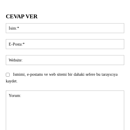
CEVAP VER
İsi
E-
Pos
Web
Ismimi, e-postamı ve web sitemi bir dahaki sefere bu tarayıcıya
kaydet.