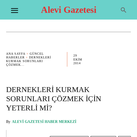
Alevi Gazetesi
ANA SAYFA
GÜNCEL
29
HABERLER
DERNEKLERİ
EKIM
KURMAK SORUNLARI
2014
ÇÖZMEK...
DERNEKLERİ KURMAK
SORUNLARI ÇÖZMEK İÇİN
YETERLİ Mİ?
By
ALEVI GAZETESI HABER MERKEZI