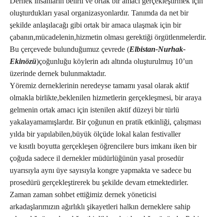
Dernek insanların belirli ve ortak bir amacı gerçekleştirmek için
oluşturdukları yasal organizasyonlardır. Tanımda da net bir
şekilde anlaşılacağı gibi ortak bir amaca ulaşmak için bir
çabanın,mücadelenin,hizmetin olması gerektiği örgütlenmelerdir.
Bu çerçevede bulunduğumuz çevrede (
Elbistan-Nurhak-
Ekinözü
)çoğunluğu köylerin adı altında oluşturulmuş 10’un
üzerinde dernek bulunmaktadır.
Yöremiz derneklerinin neredeyse tamamı yasal olarak aktif
olmakla birlikte,beklenilen hizmetlerin gerçekleşmesi, bir araya
gelmenin ortak amacı için istenilen aktif düzeyi bir türlü
yakalayamamışlardır. Bir çoğunun en pratik etkinliği, çalışması
yılda bir yapılabilen,büyük ölçüde lokal kalan festivaller
ve kısıtlı boyutta gerçekleşen öğrencilere burs imkanı iken bir
çoğuda sadece il dernekler müdürlüğünün yasal prosedür
uyarısıyla aynı üye sayısıyla kongre yapmakta ve sadece bu
prosedürü gerçekleştirerek bu şekilde devam etmektedirler.
Zaman zaman sohbet ettiğimiz dernek yöneticisi
arkadaşlarımızın ağırlıklı şikayetleri halkın derneklere sahip