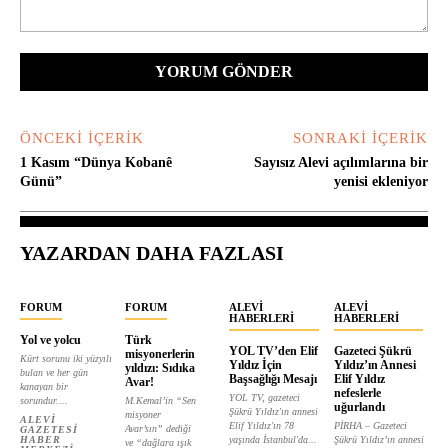
Yorum:
ÖNCEKI İÇERIK
SONRAKI İÇERIK
1 Kasım “Dünya Kobanê
Sayısız Alevi açılımlarına bir
Günü”
yenisi ekleniyor
YAZARDAN DAHA FAZLASI
FORUM
FORUM
ALEVI
ALEVI
HABERLERI
HABERLERI
Yol ve yolcu
Türk
YOL TV’den Elif
Gazeteci Şükrü
misyonerlerin
Kürt sorunu iki yüzyılı
Yıldız İçin
Yıldız’ın Annesi
yıldızı: Sıdıka
bulan ve her gün
Başsağlığı Mesajı
Elif Yıldız
Avar!
kanayan bir
nefeslerle
YOL TV, gazeteci
sorundur....
M.Kemal’in “Sen
uğurlandı
Şükrü Yıldız'ın annesi
misyoner
ALEVI
Elif Yıldız'ın 78
PİRHA – Gazeteci
Avar’sın” dediği
GAZETESI
HABER
yaşında İstanbul'da...
Şükrü Yıldız’ın annesi
ve “dağlara ışık