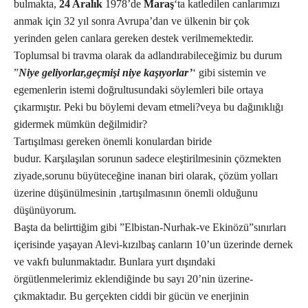
bulmakta,
24 Aralık
1978’de
Maraş
‘ta katledilen canlarımızı
anmak için 32 yıl sonra Avrupa’dan ve ülkenin bir çok
yerinden gelen canlara gereken destek verilmemektedir.
Toplumsal bi travma olarak da adlandırabileceğimiz bu durum
”
Niye geliyorlar,geçmişi niye kaşıyorlar’
‘ gibi sistemin ve
egemenlerin istemi doğrultusundaki söylemleri bile ortaya
çıkarmıştır. Peki bu böylemi devam etmeli?veya bu dağınıklığı
gidermek mümkün değilmidir?
Tartışılması gereken önemli konulardan biride
budur. Karşılaşılan sorunun sadece eleştirilmesinin çözmekten
ziyade,sorunu büyüteceğine inanan biri olarak, çözüm yolları
üzerine düşünülmesinin ,tartışılmasının önemli olduğunu
düşünüyorum.
Başta da belirttiğim gibi ”Elbistan-Nurhak-ve Ekinözü”sınırları
içerisinde yaşayan Alevi-kızılbaş canların 10’un üzerinde dernek
ve vakfı bulunmaktadır. Bunlara yurt dışındaki
örgütlenmelerimiz eklendiğinde bu sayı 20’nin üzerine-
çıkmaktadır. Bu gerçekten ciddi bir gücün ve enerjinin