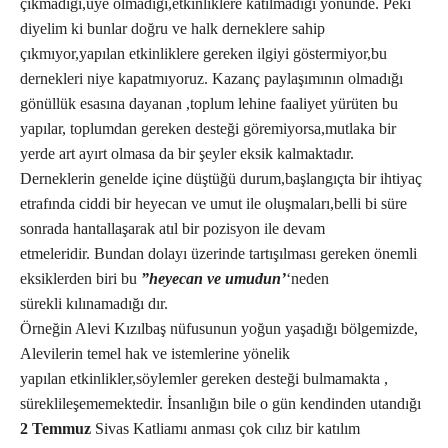
çıkmadığı,üye olmadığı,etkinliklere katılmadığı yönünde. Peki
diyelim ki bunlar doğru ve halk derneklere sahip
çıkmıyor,yapılan etkinliklere gereken ilgiyi göstermiyor,bu
dernekleri niye kapatmıyoruz. Kazanç paylaşımının olmadığı
gönüllük esasına dayanan ,toplum lehine faaliyet yürüten bu
yapılar, toplumdan gereken desteği göremiyorsa,mutlaka bir
yerde art ayırt olmasa da bir şeyler eksik kalmaktadır.
Derneklerin genelde içine düştüğü durum,başlangıçta bir ihtiyaç
etrafında ciddi bir heyecan ve umut ile oluşmaları,belli bi süre
sonrada hantallaşarak atıl bir pozisyon ile devam
etmeleridir. Bundan dolayı üzerinde tartışılması gereken önemli
eksiklerden biri bu
”heyecan ve umudun’
‘neden
sürekli kılınamadığı dır.
Örneğin Alevi Kızılbaş nüfusunun yoğun yaşadığı bölgemizde,
Alevilerin temel hak ve istemlerine yönelik
yapılan etkinlikler,söylemler gereken desteği bulmamakta ,
süreklileşememektedir. İnsanlığın bile o gün kendinden utandığı
2 Temmuz
Sivas Katliamı anması çok cılız bir katılım