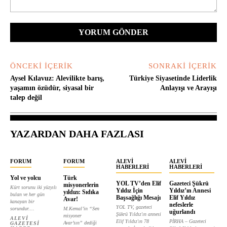
Yorum:
ÖNCEKI İÇERIK
SONRAKI İÇERIK
Aysel Kılavuz: Alevilikte barış,
Türkiye Siyasetinde Liderlik
yaşamın özüdür, siyasal bir
Anlayışı ve Arayışı
talep değil
YAZARDAN DAHA FAZLASI
FORUM
FORUM
ALEVI
ALEVI
HABERLERI
HABERLERI
Yol ve yolcu
Türk
YOL TV’den Elif
Gazeteci Şükrü
misyonerlerin
Kürt sorunu iki yüzyılı
Yıldız İçin
Yıldız’ın Annesi
yıldızı: Sıdıka
bulan ve her gün
Başsağlığı Mesajı
Elif Yıldız
Avar!
kanayan bir
nefeslerle
YOL TV, gazeteci
sorundur....
M.Kemal’in “Sen
uğurlandı
Şükrü Yıldız'ın annesi
misyoner
ALEVI
Elif Yıldız'ın 78
PİRHA – Gazeteci
Avar’sın” dediği
GAZETESI