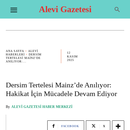
Alevi Gazetesi
ANA SAYFA
ALEVI
12
HABERLERI
DERSIM
KASIM
TERTELESI MAINZ’DE
2025
ANILIYOR:...
Dersim Tertelesi Mainz’de Anılıyor:
Hakikat İçin Mücadele Devam Ediyor
By
ALEVI GAZETESI HABER MERKEZI
FACEBOOK
X