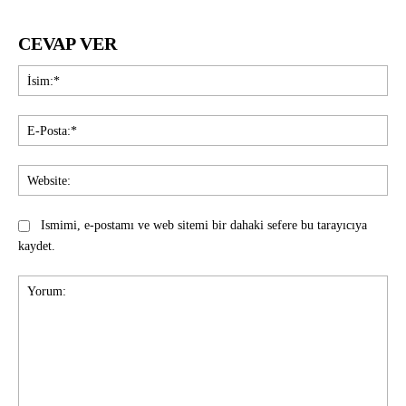
CEVAP VER
İsi
E-
Pos
Web
Ismimi, e-postamı ve web sitemi bir dahaki sefere bu tarayıcıya
kaydet.