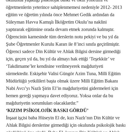
öğretmenlerin yeterince sahiplenmemesi nedeniyle 2012- 2013
eğitim ve öğretim yılında önce Mehmet Gedik ardından da
Süleyman Havva Kamışlı İlköğretim Okulu’na naklini
yaptırarak eğitimine orada devam etmek zorunda kalmıştır.
Öğrencinin karnesinde tüm derslerin notu pekiyi ve bu yıl da
Şube Öğretmenler Kurulu Kararı ile 8’inci sınıfa geçirilmiştir.
Öğrenci sadece Din Kültür ve Ahlak Bilgisi dersine girmediği
için, geçen yıl da, bu yıl da almayı hak ettiği ‘Teşekkür’ ve
‘Takdirname’ler kendisine verilmeyerek mağduriyeti
sürmektedir. Eskişehir Valisi Güngör Azim Tuna, Milli Eğitim
Müdürlüğü yetkilileri başta olmak üzere Milli Eğitim Bakanı
Nabi Avcı’yı Nazlı Şirin El’in mağduriyetini gidermeleri için
hemen gereği yapmaya davet ediyoruz. Yoksa onlar da bu
mağduriyetin sorumluları olacaklardır.”
‘KIZIM PSİKOLOJİK BASKI GÖRDÜ’
İnşaat işçisi baba Hüseyin El de, kızı Nazlı’nın Din Kültür ve
Ahlak Bilgisi derslerine girmediği için okulunda psikolojik baskı