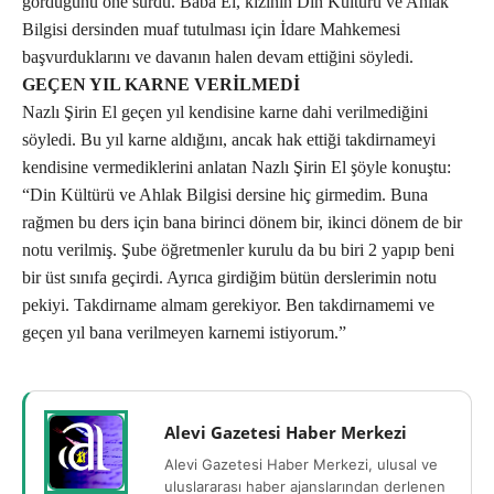
gördüğünü öne sürdü. Baba El, kızının Din Kültürü ve Ahlak
Bilgisi dersinden muaf tutulması için İdare Mahkemesi
başvurduklarını ve davanın halen devam ettiğini söyledi.
GEÇEN YIL KARNE VERİLMEDİ
Nazlı Şirin El geçen yıl kendisine karne dahi verilmediğini
söyledi. Bu yıl karne aldığını, ancak hak ettiği takdirnameyi
kendisine vermediklerini anlatan Nazlı Şirin El şöyle konuştu:
“Din Kültürü ve Ahlak Bilgisi dersine hiç girmedim. Buna
rağmen bu ders için bana birinci dönem bir, ikinci dönem de bir
notu verilmiş. Şube öğretmenler kurulu da bu biri 2 yapıp beni
bir üst sınıfa geçirdi. Ayrıca girdiğim bütün derslerimin notu
pekiyi. Takdirname almam gerekiyor. Ben takdirnamemi ve
geçen yıl bana verilmeyen karnemi istiyorum.”
Alevi Gazetesi Haber Merkezi
Alevi Gazetesi Haber Merkezi, ulusal ve
uluslararası haber ajanslarından derlenen