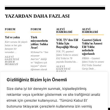
YAZARDAN DAHA FAZLASI
FORUM
FORUM
ALEVI
ALEVI
HABERLERI
HABERLERI
Yol ve yolcu
Türk
YOL TV’den Elif
Gazeteci Şükrü
misyonerlerin
Kürt sorunu iki yüzyılı
Yıldız İçin
Yıldız’ın Annesi
yıldızı: Sıdıka
bulan ve her gün
Başsağlığı Mesajı
Elif Yıldız
Avar!
kanayan bir
nefeslerle
YOL TV, gazeteci
sorundur....
M.Kemal’in “Sen
uğurlandı
Şükrü Yıldız'ın annesi
misyoner
ALEVI
Elif Yıldız'ın 78
PİRHA – Gazeteci
Avar’sın” dediği
GAZETESI
HABER
yaşında İstanbul'da...
Şükrü Yıldız’ın annesi
ve “dağlara ışık
MERKEZI
Elif Yıldız İstanbul
taşıyan” efsane
ALEVI
Garip Dede...
GAZETESI
öğretmen olarak
HABER
tanıtılan...
ALEVI
MERKEZI
GAZETESI
ALEVI
HABER
Gizliliğiniz Bizim İçin Önemli
GAZETESI
MERKEZI
HABER
MERKEZI
Size daha iyi bir deneyim sunmak, kişiselleştirilmiş
reklamlar veya içerikler göstermek ve site trafiğimizi analiz
etmek için çerezler kullanıyoruz. ‘Tümünü Kabul Et’
butonuna tıklayarak çerezlerin kullanımına izin vermiş