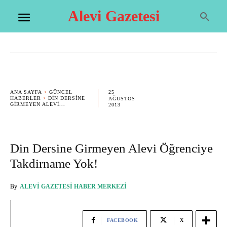
Alevi Gazetesi
25
ANA SAYFA
GÜNCEL
HABERLER
DIN DERSINE
AĞUSTOS
GIRMEYEN ALEVI...
2013
Din Dersine Girmeyen Alevi Öğrenciye
Takdirname Yok!
By
ALEVI GAZETESI HABER MERKEZI
FACEBOOK
X