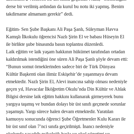
derse bir verilmiş ardından da kurul bu notu iki yapmış. Benim
takdirname almamam gerekir” dedi.
Eğitim- Sen Şube Başkanı Ali Paşa Şanlı, Süleyman Havva
Kamışlı İlkokulu öğrencisi Nazlı Şirin El ve babası Hüseyin El
ile birlikte şube binasında basın toplantısı düzenledi.
Laik eğitim ve laik yaşam hakkının hükümet tarafından ortadan
kaldırılmak istendiğini öne süren Ali Paşa Şanlı şöyle devam etti:
“Bunun somut örneklerinden sadece biri de Türk Dünyası
Kültür Başkenti olan ilimiz Eskişehir’de yaşanmaya devam
etmektedir. Nazlı Şirin El, Alevi inancına sahip olması nedeniyle
geçen yıl, Havacılar İlköğretim Okulu’nda Din Kültür ve Ahlak
Bilgisi dersine laik eğitim hakkını kullanarak girmeyerek bunu
yargıya taşımış ve bundan dolayı bir üst sınıfı geçmede sorunlar
yaşamıştı. Yargı sürece halen devam etmektedir. Yaratılan
kamuoyu sonucunda öğrenci Şube Öğretmenler Kulu Kararı ile
bir üst sınıf olan 7’nci sınıfa geçirilmişti. İnancı nedeniyle
okulunda yaşadığı psikolojik baskı ve okul yönetimi ve