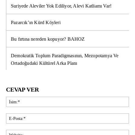
Suriyede Aleviler Yok Ediliyor, Alevi Katliamı Var!
Pazarcık’ın Kürd Köyleri
Bu fırtına nereden kopuyor? BAHOZ
Demokratik Toplum Paradigmasının, Mezopotamya Ve
Ortadoğudaki Kültürel Arka Planı
CEVAP VER
İsi
E-
Pos
Web