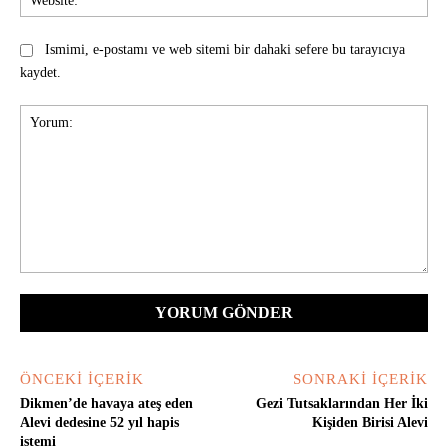
Ismimi, e-postamı ve web sitemi bir dahaki sefere bu tarayıcıya
kaydet.
Yorum:
ÖNCEKI İÇERIK
SONRAKI İÇERIK
Dikmen’de havaya ateş eden
Gezi Tutsaklarından Her İki
Alevi dedesine 52 yıl hapis
Kişiden Birisi Alevi
istemi