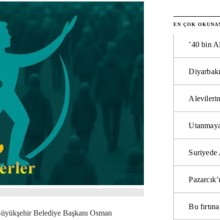
EN ÇOK OKUNA
’40 bin A
Diyarbakı
Alevilerin
Utanmaya
Suriyede 
Pazarcık’
Bu fırtı
 Büyükşehir Belediye Başkanı Osman