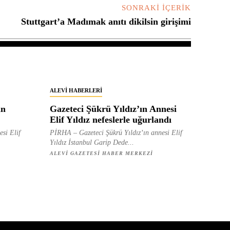
SONRAKI İÇERIK
Stuttgart’a Madımak anıtı dikilsin girişimi
ALEVI HABERLERI
in
Gazeteci Şükrü Yıldız’ın Annesi
Elif Yıldız nefeslerle uğurlandı
esi Elif
PİRHA – Gazeteci Şükrü Yıldız’ın annesi Elif
Yıldız İstanbul Garip Dede...
ALEVI GAZETESI HABER MERKEZI