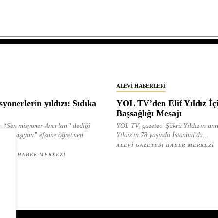
ALEVI HABERLERI
yonerlerin yıldızı: Sıdıka
YOL TV’den Elif Yıldız İç
Başsağlığı Mesajı
 “Sen misyoner Avar’sın” dediği
YOL TV, gazeteci Şükrü Yıldız'ın ann
 ışık taşıyan” efsane öğretmen
Yıldız'ın 78 yaşında İstanbul'da...
ılan...
ALEVI GAZETESI HABER MERKEZI
ETESI HABER MERKEZI
z