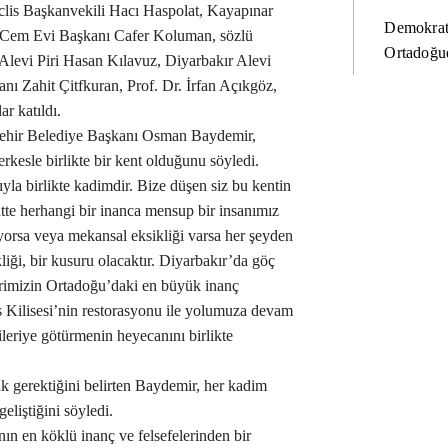
lis Başkanvekili Hacı Haspolat, Kayapınar
Demokrat
 Cem Evi Başkanı Cafer Koluman, sözlü
Ortadoğud
 Alevi Piri Hasan Kılavuz, Diyarbakır Alevi
 Zahit Çitfkuran, Prof. Dr. İrfan Açıkgöz,
ar katıldı.
şehir Belediye Başkanı Osman Baydemir,
rkesle birlikte bir kent olduğunu söyledi.
yla birlikte kadimdir. Bize düşen siz bu kentin
tte herhangi bir inanca mensup bir insanımız
yorsa veya mekansal eksikliği varsa her şeyden
liği, bir kusuru olacaktır. Diyarbakır’da göç
rimizin Ortadoğu’daki en büyük inanç
s Kilisesi’nin restorasyonu ile yolumuza devam
ileriye götürmenin heyecanını birlikte
ak gerektiğini belirten Baydemir, her kadim
liştiğini söyledi.
 en köklü inanç ve felsefelerinden bir