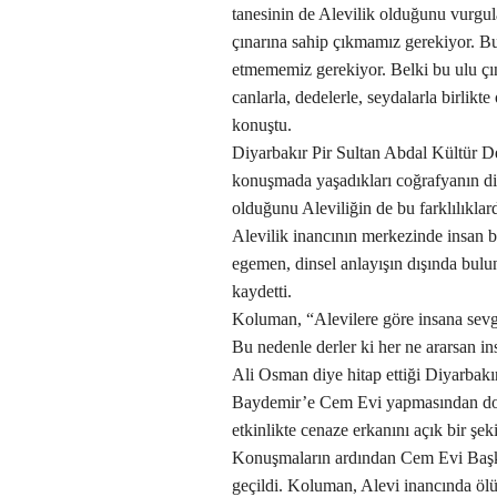
tanesinin de Alevilik olduğunu vurgu
çınarına sahip çıkmamız gerekiyor. B
etmememiz gerekiyor. Belki bu ulu çın
canlarla, dedelerle, seydalarla birlikt
konuştu.
Diyarbakır Pir Sultan Abdal Kültür D
konuşmada yaşadıkları coğrafyanın dinse
olduğunu Aleviliğin de bu farklılıklar
Alevilik inancının merkezinde insan 
egemen, dinsel anlayışın dışında bulu
kaydetti.
Koluman, “Alevilere göre insana sevgi
Bu nedenle derler ki her ne ararsan ins
Ali Osman diye hitap ettiği Diyarba
Baydemir’e Cem Evi yapmasından dola
etkinlikte cenaze erkanını açık bir şek
Konuşmaların ardından Cem Evi Başk
geçildi. Koluman, Alevi inancında ö