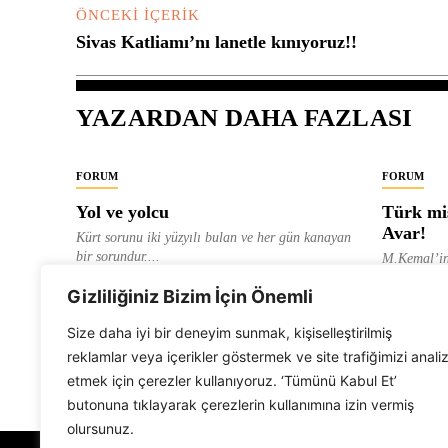
ÖNCEKI İÇERIK
Sivas Katliamı’nı lanetle kınıyoruz!!
YAZARDAN DAHA FAZLASI
FORUM
FORUM
Yol ve yolcu
Türk mis
Avar!
Kürt sorunu iki yüzyılı bulan ve her gün kanayan
bir sorundur....
M.Kemal’in
ve “dağlara
ALEVI GAZETESI HABER MERKEZI
Gizliliğiniz Bizim İçin Önemli
olarak tanıt
ALEVI GAZ
Size daha iyi bir deneyim sunmak, kişiselleştirilmiş
reklamlar veya içerikler göstermek ve site trafiğimizi anali
etmek için çerezler kullanıyoruz. ‘Tümünü Kabul Et’
butonuna tıklayarak çerezlerin kullanımına izin vermiş
olursunuz.