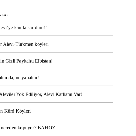
NLAR
levi’ye kan kusturdum!’
r Alevi-Türkmen köyleri
in Gizli Payitahtı Elbistan!
lım da, ne yapalım!
Aleviler Yok Ediliyor, Alevi Katliamı Var!
ın Kürd Köyleri
na nereden kopuyor? BAHOZ