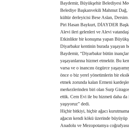
Baydemir, Büyükşehir Belediyesi Mec
Belediye Başkanvekili Mahmut Dağ,
kültür derleyicisi Bese Aslan, Dersim
Piri Hasan Baykurt, DİAYDER Başkanı
Alevi ileri gelenleri ve Alevi vatandaşl
Etkinlikte bir konuşma yapan Büyük
Diyarbakır kentinin burada yaşayan he
Baydemir, “Diyarbakır bütün inançları
yaşayanlarına hizmet etmektir. Bu ken
varsa ve o inancını özgürce yaşayamı
önce o biz yerel yönetimlerin bir eksik
etmek zorunda kalan Ermeni kardeşle
merkezlerinden biri olan Surp Girago
ettik. Cem Evi ile bu hizmeti daha da 
yaşıyoruz” dedi.
Hiçbir bitkiyi, hiçbir ağacı kurutmam
ağacın kendi kökü üzerinde büyüyüp ge
Anadolu ve Mezopotamya coğrafyasının