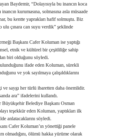
layan Baydemir, “Dolayısıyla bu inancın koca
u inancın kurumasına, solmasına asla müsaade
ar, bu kentte yaprakları hafif solmuştu. Biz
e o ulu çınara can suyu verdik” şeklinde
erneği Başkanı Cafer Koluman ise yaptığı
l, etnik ve kültürel bir çeşitliliğe sahip
dan biri olduğunu söyledi.
bulunduğunu ifade eden Koluman, sürekli
nduğunu ve yok sayılmaya çalışıldıklarını
 ve saygı her türlü ibaretten daha önemlidir.
anda ara” ifadelerini kullandı.
kır Büyükşehir Belediye Başkanı Osman
yı teşekkür eden Koluman, yaptıkları ilk
ilde anlatacaklarını söyledi.
anı Cafer Koluman’ın yönettiği panele
lüm olmadığını, ölümü hakka yürüme olarak