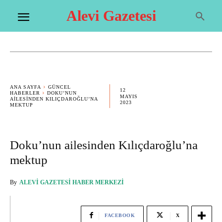
Alevi Gazetesi
ANA SAYFA
GÜNCEL
12
HABERLER
DOKU’NUN
MAYIS
AILESINDEN KILIÇDAROĞLU’NA
2023
MEKTUP
Doku’nun ailesinden Kılıçdaroğlu’na
mektup
By
ALEVI GAZETESI HABER MERKEZI
FACEBOOK
X