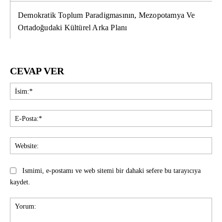
Demokratik Toplum Paradigmasının, Mezopotamya Ve
Ortadoğudaki Kültürel Arka Planı
CEVAP VER
İsi
E-
Pos
Web
Ismimi, e-postamı ve web sitemi bir dahaki sefere bu tarayıcıya
kaydet.