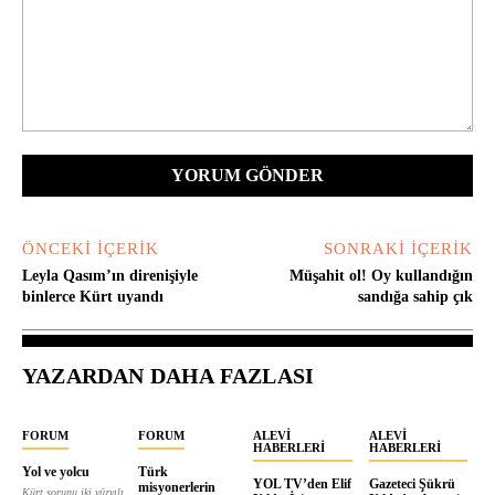
Yorum:
ÖNCEKI İÇERIK
SONRAKI İÇERIK
Leyla Qasım’ın direnişiyle
Müşahit ol! Oy kullandığın
binlerce Kürt uyandı
sandığa sahip çık
YAZARDAN DAHA FAZLASI
FORUM
FORUM
ALEVI
ALEVI
HABERLERI
HABERLERI
Yol ve yolcu
Türk
YOL TV’den Elif
Gazeteci Şükrü
misyonerlerin
Kürt sorunu iki yüzyılı