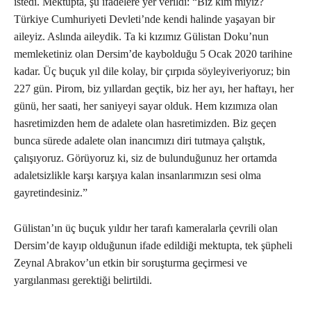
istedi. Mektupta, şu ifadelere yer verildi: “Biz kim miyiz?
Türkiye Cumhuriyeti Devleti’nde kendi halinde yaşayan bir
aileyiz. Aslında aileydik. Ta ki kızımız Gülistan Doku’nun
memleketiniz olan Dersim’de kaybolduğu 5 Ocak 2020 tarihine
kadar. Üç buçuk yıl dile kolay, bir çırpıda söyleyiveriyoruz; bin
227 gün. Pirom, biz yıllardan geçtik, biz her ayı, her haftayı, her
günü, her saati, her saniyeyi sayar olduk. Hem kızımıza olan
hasretimizden hem de adalete olan hasretimizden. Biz geçen
bunca sürede adalete olan inancımızı diri tutmaya çalıştık,
çalışıyoruz. Görüyoruz ki, siz de bulunduğunuz her ortamda
adaletsizlikle karşı karşıya kalan insanlarımızın sesi olma
gayretindesiniz.”
Gülistan’ın üç buçuk yıldır her tarafı kameralarla çevrili olan
Dersim’de kayıp olduğunun ifade edildiği mektupta, tek şüpheli
Zeynal Abrakov’un etkin bir soruşturma geçirmesi ve
yargılanması gerektiği belirtildi.