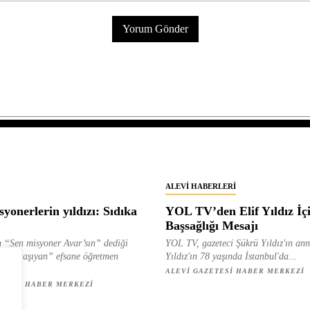
ALEVI HABERLERI
yonerlerin yıldızı: Sıdıka
YOL TV’den Elif Yıldız İç
Başsağlığı Mesajı
 “Sen misyoner Avar’sın” dediği
YOL TV, gazeteci Şükrü Yıldız'ın ann
 ışık taşıyan” efsane öğretmen
Yıldız'ın 78 yaşında İstanbul'da...
ılan...
ALEVI GAZETESI HABER MERKEZI
ETESI HABER MERKEZI