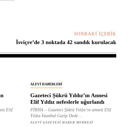
SONRAKI İÇERIK
İsviçre’de 3 noktada 42 sandık kurulacak
ALEVI HABERLERI
in
Gazeteci Şükrü Yıldız’ın Annesi
Elif Yıldız nefeslerle uğurlandı
esi Elif
PİRHA – Gazeteci Şükrü Yıldız’ın annesi Elif
Yıldız İstanbul Garip Dede...
ALEVI GAZETESI HABER MERKEZI