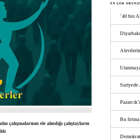
EN ÇOK OKUNA
’40 bin A
Diyarbakı
Alevilerin
Utanmaya
Suriyede 
Pazarcık’
Bu fırtı
ın çalışmalarının ele alındığı çalıştayların
ldı
Demokrat