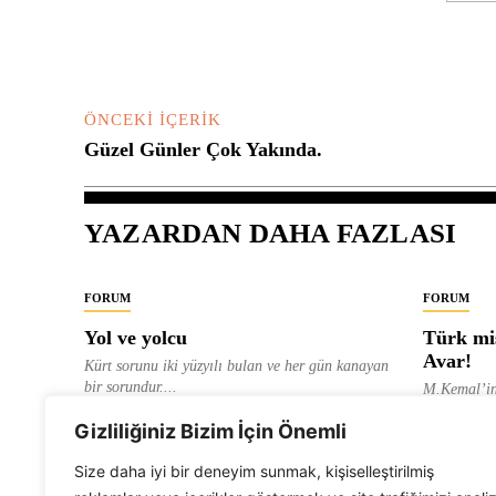
Yorum:
ÖNCEKI İÇERIK
Güzel Günler Çok Yakında.
YAZARDAN DAHA FAZLASI
FORUM
FORUM
Yol ve yolcu
Türk mis
Avar!
Kürt sorunu iki yüzyılı bulan ve her gün kanayan
bir sorundur....
M.Kemal’in
ve “dağlara
ALEVI GAZETESI HABER MERKEZI
Gizliliğiniz Bizim İçin Önemli
olarak tanıt
ALEVI GAZ
Size daha iyi bir deneyim sunmak, kişiselleştirilmiş