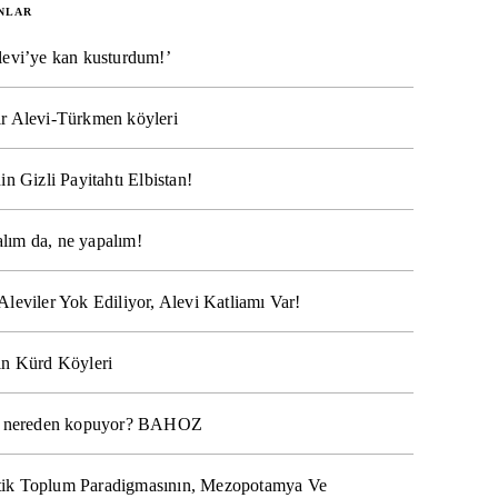
NLAR
levi’ye kan kusturdum!’
r Alevi-Türkmen köyleri
in Gizli Payitahtı Elbistan!
lım da, ne yapalım!
Aleviler Yok Ediliyor, Alevi Katliamı Var!
ın Kürd Köyleri
na nereden kopuyor? BAHOZ
ik Toplum Paradigmasının, Mezopotamya Ve