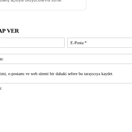
akış açısıyla okuyucularına sunar.
AP VER
İsim:*
imi, e-postamı ve web sitemi bir dahaki sefere bu tarayıcıya kaydet.