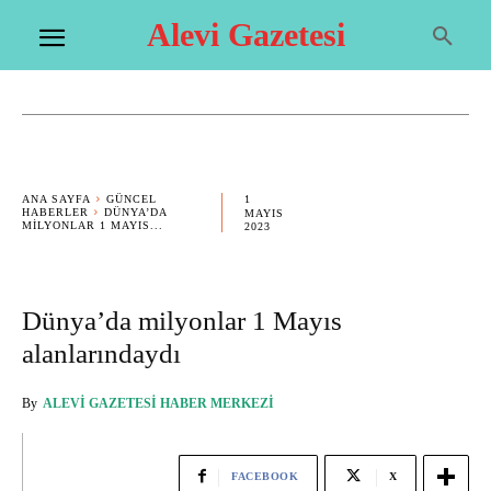
Alevi Gazetesi
1
ANA SAYFA
GÜNCEL
HABERLER
DÜNYA’DA
MAYIS
MILYONLAR 1 MAYIS...
2023
Dünya’da milyonlar 1 Mayıs
alanlarındaydı
By
ALEVI GAZETESI HABER MERKEZI
FACEBOOK
X