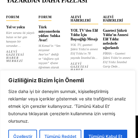
YAZARDAN DAHA FAZLASI
FORUM
FORUM
ALEVI
ALEVI
HABERLERI
HABERLERI
Yol ve yolcu
Türk
YOL TV’den Elif
Gazeteci Şükrü
misyonerlerin
Kürt sorunu iki yüzyılı
Yıldız İçin
Yıldız’ın Annesi
yıldızı: Sıdıka
bulan ve her gün
Başsağlığı Mesajı
Elif Yıldız
Avar!
kanayan bir
nefeslerle
YOL TV, gazeteci
sorundur....
M.Kemal’in “Sen
uğurlandı
Şükrü Yıldız'ın annesi
misyoner
ALEVI
Elif Yıldız'ın 78
PİRHA – Gazeteci
Avar’sın” dediği
GAZETESI
HABER
yaşında İstanbul'da...
Şükrü Yıldız’ın annesi
ve “dağlara ışık
MERKEZI
Elif Yıldız İstanbul
taşıyan” efsane
ALEVI
Garip Dede...
GAZETESI
öğretmen olarak
HABER
tanıtılan...
ALEVI
MERKEZI
GAZETESI
ALEVI
HABER
Gizliliğiniz Bizim İçin Önemli
GAZETESI
MERKEZI
HABER
MERKEZI
Size daha iyi bir deneyim sunmak, kişiselleştirilmiş
reklamlar veya içerikler göstermek ve site trafiğimizi analiz
etmek için çerezler kullanıyoruz. ‘Tümünü Kabul Et’
butonuna tıklayarak çerezlerin kullanımına izin vermiş
olursunuz.
Alevi Gazetesi
Özelleştir
Tümünü Reddet
Tümünü Kabul Et