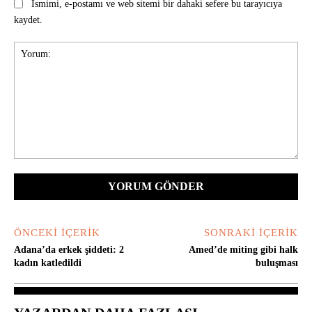
Ismimi, e-postamı ve web sitemi bir dahaki sefere bu tarayıcıya
kaydet.
Yorum:
ÖNCEKI İÇERIK
SONRAKI İÇERIK
Adana’da erkek şiddeti: 2
Amed’de miting gibi halk
kadın katledildi
buluşması