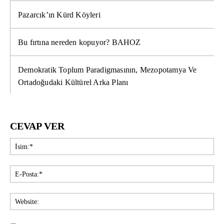
Pazarcık’ın Kürd Köyleri
Bu fırtına nereden kopuyor? BAHOZ
Demokratik Toplum Paradigmasının, Mezopotamya Ve
Ortadoğudaki Kültürel Arka Planı
CEVAP VER
İsi
E-
Pos
Web