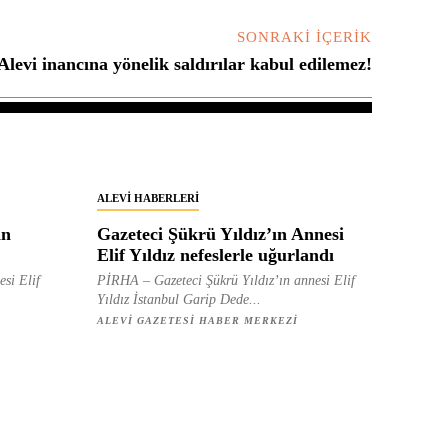
SONRAKI İÇERIK
Alevi inancına yönelik saldırılar kabul edilemez!
ALEVI HABERLERI
in
Gazeteci Şükrü Yıldız’ın Annesi
Elif Yıldız nefeslerle uğurlandı
esi Elif
PİRHA – Gazeteci Şükrü Yıldız’ın annesi Elif
Yıldız İstanbul Garip Dede...
ALEVI GAZETESI HABER MERKEZI