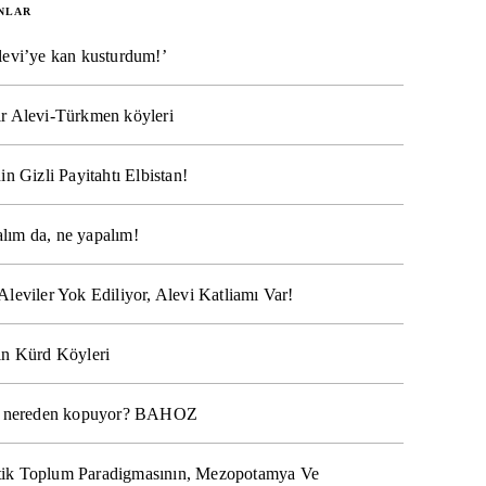
NLAR
levi’ye kan kusturdum!’
r Alevi-Türkmen köyleri
in Gizli Payitahtı Elbistan!
lım da, ne yapalım!
Aleviler Yok Ediliyor, Alevi Katliamı Var!
ın Kürd Köyleri
na nereden kopuyor? BAHOZ
ik Toplum Paradigmasının, Mezopotamya Ve