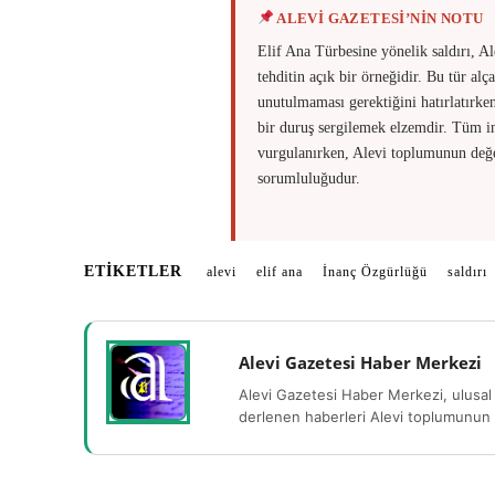
ALEVİ GAZETESİ’NİN NOTU
Elif Ana Türbesine yönelik saldırı, Al
tehditin açık bir örneğidir. Bu tür al
unutulmaması gerektiğini hatırlatırken
bir duruş sergilemek elzemdir. Tüm in
vurgulanırken, Alevi toplumunun değer
sorumluluğudur.
ETIKETLER
alevi
elif ana
İnanç Özgürlüğü
saldırı
Alevi Gazetesi Haber Merkezi
Alevi Gazetesi Haber Merkezi, ulusal 
derlenen haberleri Alevi toplumunun b