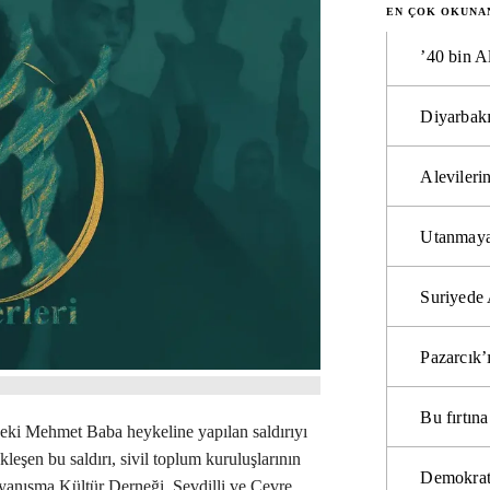
EN ÇOK OKUNA
’40 bin A
Diyarbakı
Alevilerin
Utanmaya
Suriyede 
Pazarcık’
Bu fırtı
deki Mehmet Baba heykeline yapılan saldırıyı
leşen bu saldırı, sivil toplum kuruluşlarının
Demokrat
ayanışma Kültür Derneği, Sevdilli ve Çevre