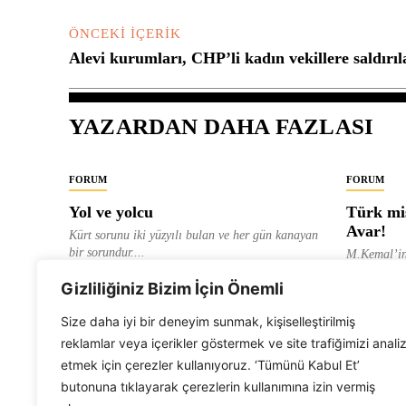
ÖNCEKI İÇERIK
Alevi kurumları, CHP’li kadın vekillere saldırıl
YAZARDAN DAHA FAZLASI
FORUM
FORUM
Yol ve yolcu
Türk mis
Avar!
Kürt sorunu iki yüzyılı bulan ve her gün kanayan
bir sorundur....
M.Kemal’in
ve “dağlara
ALEVI GAZETESI HABER MERKEZI
Gizliliğiniz Bizim İçin Önemli
olarak tanıt
ALEVI GAZ
Size daha iyi bir deneyim sunmak, kişiselleştirilmiş
reklamlar veya içerikler göstermek ve site trafiğimizi anali
etmek için çerezler kullanıyoruz. ‘Tümünü Kabul Et’
butonuna tıklayarak çerezlerin kullanımına izin vermiş