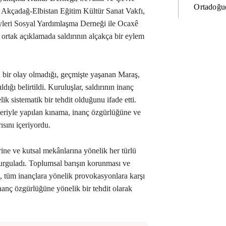
Ortadoğud
 Akçadağ-Elbistan Eğitim Kültür Sanat Vakfı,
eri Sosyal Yardımlaşma Derneği ile Ocaxê
 ortak açıklamada saldırının alçakça bir eylem
an bir olay olmadığı, geçmişte yaşanan Maraş,
dığı belirtildi. Kuruluşlar, saldırının inanç
ik sistematik bir tehdit olduğunu ifade etti.
eleriyle yapılan kınama, inanç özgürlüğüne ve
sını içeriyordu.
rine ve kutsal mekânlarına yönelik her türlü
 vurguladı. Toplumsal barışın korunması ve
 tüm inançlara yönelik provokasyonlara karşı
inanç özgürlüğüne yönelik bir tehdit olarak