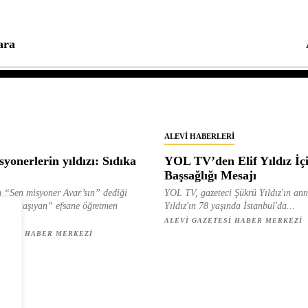
ara
ALEVI HABERLERI
yonerlerin yıldızı: Sıdıka
YOL TV’den Elif Yıldız İç
Başsağlığı Mesajı
 “Sen misyoner Avar’sın” dediği
YOL TV, gazeteci Şükrü Yıldız'ın ann
 ışık taşıyan” efsane öğretmen
Yıldız'ın 78 yaşında İstanbul'da...
ılan...
ALEVI GAZETESI HABER MERKEZI
ETESI HABER MERKEZI
z