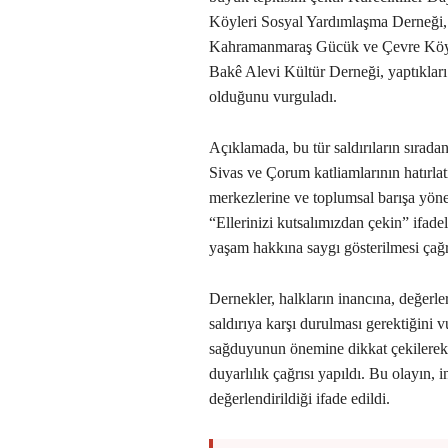
Köyleri Sosyal Yardımlaşma Derneği,
Kahramanmaraş Gücük ve Çevre Köyl
Bakê Alevi Kültür Derneği, yaptıkları
olduğunu vurguladı.
Açıklamada, bu tür saldırıların sırad
Sivas ve Çorum katliamlarının hatırlatıl
merkezlerine ve toplumsal barışa yönel
“Ellerinizi kutsalımızdan çekin” ifad
yaşam hakkına saygı gösterilmesi çağrı
Dernekler, halkların inancına, değerle
saldırıya karşı durulması gerektiğini
sağduyunun önemine dikkat çekilerek,
duyarlılık çağrısı yapıldı. Bu olayın, 
değerlendirildiği ifade edildi.