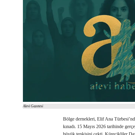
Alevi Gazetesi
Bölge dernekleri, Elif Ana Türbesi’n
kınadı. 15 Mayıs 2026 tarihinde gerçek
büyük tepkisini çekti. Kürecikliler D