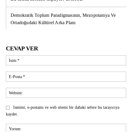
Demokratik Toplum Paradigmasının, Mezopotamya Ve
Ortadoğudaki Kültürel Arka Planı
CEVAP VER
İsi
E-
Pos
Web
Ismimi, e-postamı ve web sitemi bir dahaki sefere bu tarayıcıya
kaydet.