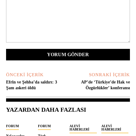
Yorum:
ÖNCEKI İÇERIK
SONRAKI İÇERIK
Efrîn ve Şehba’da saldırı: 3
AP’de ‘Türkiye’de Hak ve
Şam askeri öldü
Özgürlükler’ konferansı
YAZARDAN DAHA FAZLASI
FORUM
FORUM
ALEVI
ALEVI
HABERLERI
HABERLERI
Yol ve yolcu
Türk