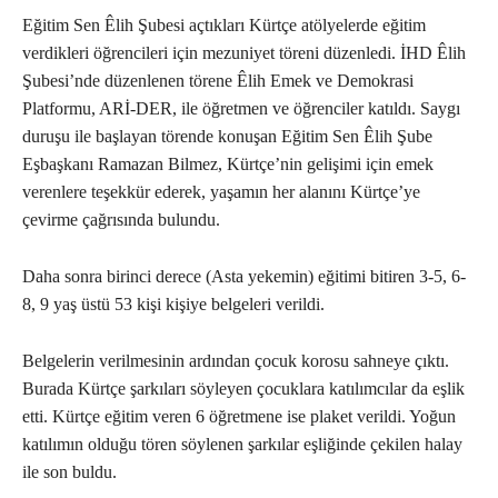
Eğitim Sen Êlih Şubesi açtıkları Kürtçe atölyelerde eğitim
verdikleri öğrencileri için mezuniyet töreni düzenledi. İHD Êlih
Şubesi’nde düzenlenen törene Êlih Emek ve Demokrasi
Platformu, ARİ-DER, ile öğretmen ve öğrenciler katıldı. Saygı
duruşu ile başlayan törende konuşan Eğitim Sen Êlih Şube
Eşbaşkanı Ramazan Bilmez, Kürtçe’nin gelişimi için emek
verenlere teşekkür ederek, yaşamın her alanını Kürtçe’ye
çevirme çağrısında bulundu.
Daha sonra birinci derece (Asta yekemin) eğitimi bitiren 3-5, 6-
8, 9 yaş üstü 53 kişi kişiye belgeleri verildi.
Belgelerin verilmesinin ardından çocuk korosu sahneye çıktı.
Burada Kürtçe şarkıları söyleyen çocuklara katılımcılar da eşlik
etti. Kürtçe eğitim veren 6 öğretmene ise plaket verildi. Yoğun
katılımın olduğu tören söylenen şarkılar eşliğinde çekilen halay
ile son buldu.