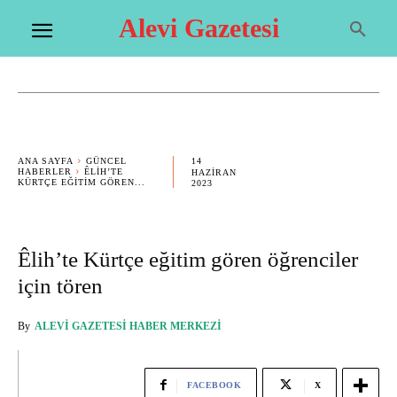
Alevi Gazetesi
14
ANA SAYFA
GÜNCEL
HABERLER
ÊLIH’TE
HAZIRAN
KÜRTÇE EĞITIM GÖREN...
2023
Êlih’te Kürtçe eğitim gören öğrenciler
için tören
By
ALEVI GAZETESI HABER MERKEZI
FACEBOOK
X