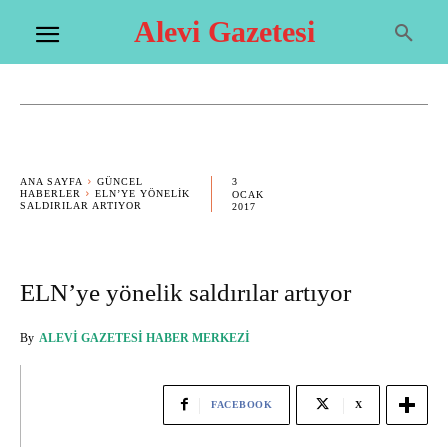
Alevi Gazetesi
3
ANA SAYFA
GÜNCEL
HABERLER
ELN’YE YÖNELIK
OCAK
SALDIRILAR ARTIYOR
2017
ELN’ye yönelik saldırılar artıyor
By
ALEVI GAZETESI HABER MERKEZI
FACEBOOK
X