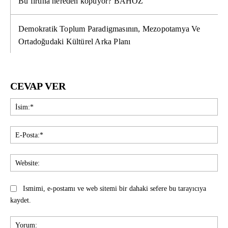
Bu fırtına nereden kopuyor? BAHOZ
Demokratik Toplum Paradigmasının, Mezopotamya Ve
Ortadoğudaki Kültürel Arka Planı
CEVAP VER
İsi
E-
Pos
Web
Ismimi, e-postamı ve web sitemi bir dahaki sefere bu tarayıcıya
kaydet.