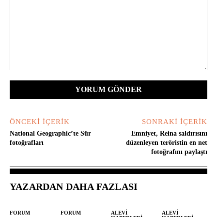
Yorum:
ÖNCEKI İÇERIK
SONRAKI İÇERIK
National Geographic’te Sûr
Emniyet, Reina saldırısını
fotoğrafları
düzenleyen teröristin en net
fotoğrafını paylaştı
YAZARDAN DAHA FAZLASI
FORUM
FORUM
ALEVI
ALEVI