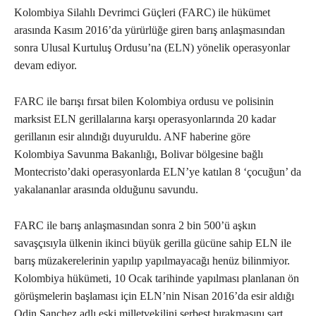
Kolombiya Silahlı Devrimci Güçleri (FARC) ile hükümet
arasında Kasım 2016’da yürürlüğe giren barış anlaşmasından
sonra Ulusal Kurtuluş Ordusu’na (ELN) yönelik operasyonlar
devam ediyor.
FARC ile barışı fırsat bilen Kolombiya ordusu ve polisinin
marksist ELN gerillalarına karşı operasyonlarında 20 kadar
gerillanın esir alındığı duyuruldu. ANF haberine göre
Kolombiya Savunma Bakanlığı, Bolivar bölgesine bağlı
Montecristo’daki operasyonlarda ELN’ye katılan 8 ‘çocuğun’ da
yakalananlar arasında olduğunu savundu.
FARC ile barış anlaşmasından sonra 2 bin 500’ü aşkın
savaşçısıyla ülkenin ikinci büyük gerilla gücüne sahip ELN ile
barış müzakerelerinin yapılıp yapılmayacağı henüz bilinmiyor.
Kolombiya hükümeti, 10 Ocak tarihinde yapılması planlanan ön
görüşmelerin başlaması için ELN’nin Nisan 2016’da esir aldığı
Odin Sanchez adlı eski milletvekilini serbest bırakmasını şart