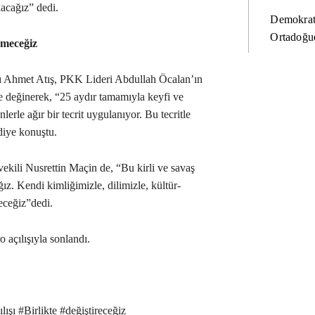
nacağız” dedi.
Demokrat
Ortadoğud
ömeceğiz
 Ahmet Atış, PKK Lideri Abdullah Öcalan’ın
 değinerek, “25 aydır tamamıyla keyfi ve
erle ağır bir tecrit uygulanıyor. Bu tecritle
iye konuştu.
kili Nusrettin Maçin de, “Bu kirli ve savaş
ğız. Kendi kimliğimizle, dilimizle, kültür-
eceğiz”dedi.
açılışıyla sonlandı.
ışı #Birlikte #değiştireceğiz