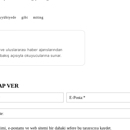
yyübiyede
gibi
miting
ve uluslararası haber ajanslarından
akış açısıyla okuyucularına sunar.
AP VER
İsim:*
imi, e-postamı ve web sitemi bir dahaki sefere bu tarayıcıya kaydet.