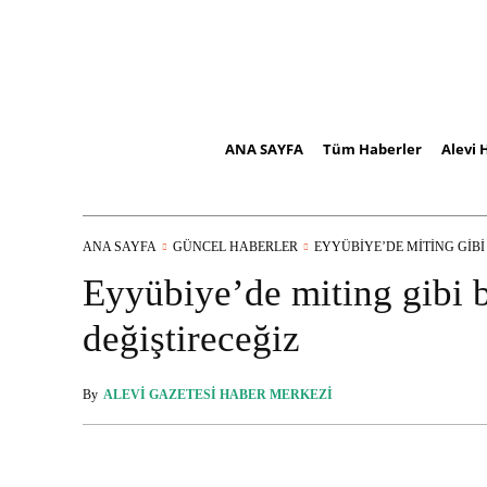
ANA SAYFA
Tüm Haberler
Alevi 
ANA SAYFA
GÜNCEL HABERLER
EYYÜBIYE’DE MITING GIBI 
Eyyübiye’de miting gibi bü
değiştireceğiz
By
ALEVI GAZETESI HABER MERKEZI