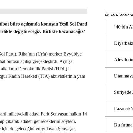
EN ÇOK OKUNA
tibat büro açılışında konuşan Yeşil Sol Parti
’40 bin A
irlikte değiştireceğiz. Birlikte kazanacağız’
Diyarbakı
 Sol Parti), Riha’nın (Urfa) merkez Eyyübiye
Alevilerin
bat bürosu açılışı gerçekleştirdi. Açılışa
alkaların Demokratik Partisi (HDP) il
Utanmaya
Özgür Kadın Hareketi (TJA) aktivistlerinin yanı
Suriyede 
Pazarcık’
arti milletvekili adayı Ferit Şenyaşar, halkın 14
ip çıkarak adaleti getireceklerini söyledi.
Bu fırtı
r için de geleceğini vurgulayan Şenyaşar,