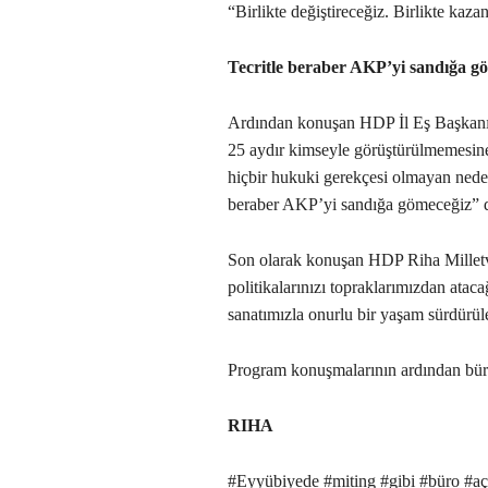
“Birlikte değiştireceğiz. Birlikte kaza
Tecritle beraber AKP’yi sandığa g
Ardından konuşan HDP İl Eş Başkanı
25 aydır kimseyle görüştürülmemesine
hiçbir hukuki gerekçesi olmayan nedenl
beraber AKP’yi sandığa gömeceğiz” d
Son olarak konuşan HDP Riha Milletve
politikalarınızı topraklarımızdan ataca
sanatımızla onurlu bir yaşam sürdürül
Program konuşmalarının ardından büro 
RIHA
#Eyyübiyede #miting #gibi #büro #açıl