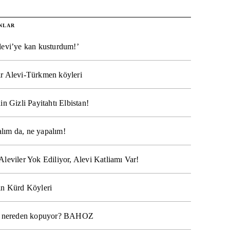
NLAR
levi’ye kan kusturdum!’
r Alevi-Türkmen köyleri
in Gizli Payitahtı Elbistan!
lım da, ne yapalım!
Aleviler Yok Ediliyor, Alevi Katliamı Var!
ın Kürd Köyleri
na nereden kopuyor? BAHOZ