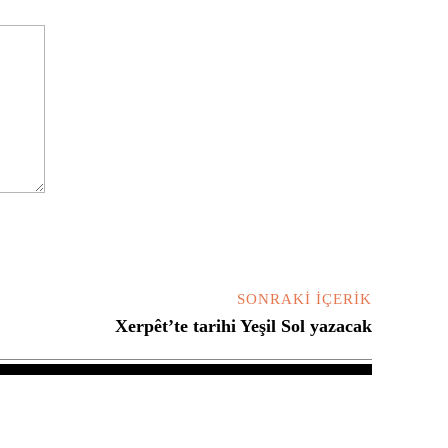
SONRAKI İÇERIK
Xerpêt’te tarihi Yeşil Sol yazacak