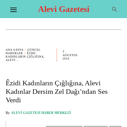
Alevi Gazetesi
ANA SAYFA
GÜNCEL
3
HABERLER
ÊZIDI
AĞUSTOS
KADINLARIN ÇIĞLIĞINA,
2016
ALEVI...
Êzidi Kadınların Çığlığına, Alevi
Kadınlar Dersim Zel Dağı’ndan Ses
Verdi
By
ALEVI GAZETESI HABER MERKEZI