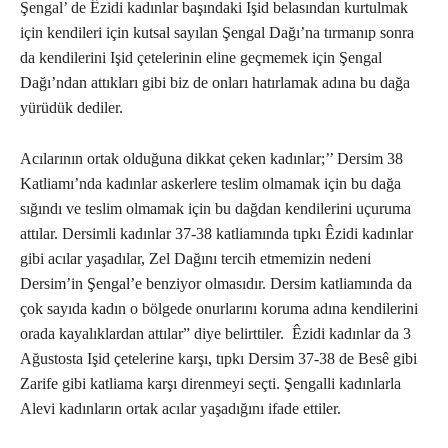
Şengal’ de Êzidi kadınlar başındaki Işid belasından kurtulmak
için kendileri için kutsal sayılan Şengal Dağı’na tırmanıp sonra
da kendilerini Işid çetelerinin eline geçmemek için Şengal
Dağı’ndan attıkları gibi biz de onları hatırlamak adına bu dağa
yürüdük dediler.
Acılarının ortak olduğuna dikkat çeken kadınlar;’’ Dersim 38
Katliamı’nda kadınlar askerlere teslim olmamak için bu dağa
sığındı ve teslim olmamak için bu dağdan kendilerini uçuruma
attılar. Dersimli kadınlar 37-38 katliamında tıpkı Êzidi kadınlar
gibi acılar yaşadılar, Zel Dağını tercih etmemizin nedeni
Dersim’in Şengal’e benziyor olmasıdır. Dersim katliamında da
çok sayıda kadın o bölgede onurlarını koruma adına kendilerini
orada kayalıklardan attılar” diye belirttiler. Êzidi kadınlar da 3
Ağustosta Işid çetelerine karşı, tıpkı Dersim 37-38 de Besê gibi
Zarife gibi katliama karşı direnmeyi seçti. Şengalli kadınlarla
Alevi kadınların ortak acılar yaşadığını ifade ettiler.