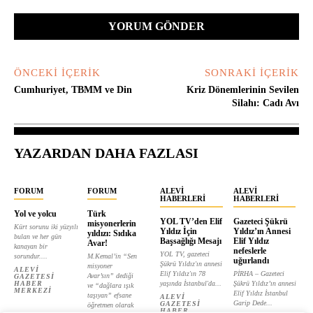
Yorum:
ÖNCEKI İÇERIK
SONRAKI İÇERIK
Cumhuriyet, TBMM ve Din
Kriz Dönemlerinin Sevilen
Silahı: Cadı Avı
YAZARDAN DAHA FAZLASI
FORUM
FORUM
ALEVI
ALEVI
HABERLERI
HABERLERI
Yol ve yolcu
Türk
YOL TV’den Elif
Gazeteci Şükrü
misyonerlerin
Kürt sorunu iki yüzyılı
Yıldız İçin
Yıldız’ın Annesi
yıldızı: Sıdıka
bulan ve her gün
Başsağlığı Mesajı
Elif Yıldız
Avar!
kanayan bir
nefeslerle
YOL TV, gazeteci
sorundur....
M.Kemal’in “Sen
uğurlandı
Şükrü Yıldız'ın annesi
misyoner
ALEVI
Elif Yıldız'ın 78
PİRHA – Gazeteci
Avar’sın” dediği
GAZETESI
HABER
yaşında İstanbul'da...
Şükrü Yıldız’ın annesi
ve “dağlara ışık
MERKEZI
Elif Yıldız İstanbul
taşıyan” efsane
ALEVI
Garip Dede...
GAZETESI
öğretmen olarak
HABER