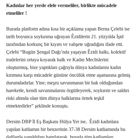
Kadınlar her yerde elele vermeliler, birlikte mücadele
etmeliler !
Burada platform adına kısa bir açıklama yapan Berna Çelebi ise
tarih boyunca soykırıma uğrayan Êzidilerin 21. yüzyılda İşid
tarafından korkunç bir kıyım ve vahşete uğradığını ifade etti.
Çelebi “Bugün Şengal Dağı’nda yaşayan Êzidi halkı, kolektif
iradelerini ortaya koyarak halk ve Kadın Meclislerini
oluşturmuş, bize yaptıkları çağrıyla dünya kadınlarını kadın
kırımına karşı mücadele gününe öncülük etme aşamasına gelmiş
durumdadırlar. Yine; meşru savunmanın bir hak olduğundan
hareketle, kendi savunmalarını örgütleyerek, soykırım ve saldırı
riski altında olan tüm dünya halklarına örnek teşkil
etmektedirler” şeklinde konuştu.
Dersim DBP İl Eş Başkanı Hülya Yer ise, Êzidi kadınlara
yapılan katliamın bir benzerinin 37-38 Dersim katliamında bu
dağlarda yapıldığını hatırlatarak, burada tüm katliamları