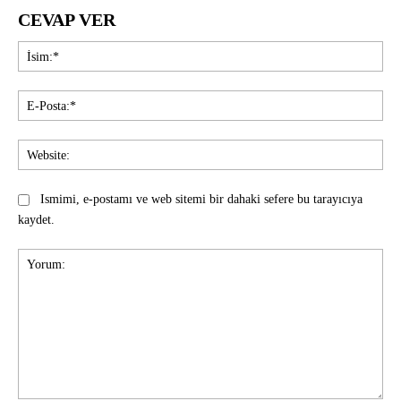
CEVAP VER
İsi
E-
Pos
Web
Ismimi, e-postamı ve web sitemi bir dahaki sefere bu tarayıcıya
kaydet.