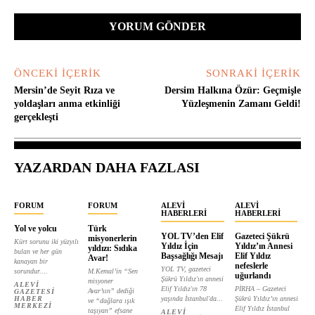
Yorum:
ÖNCEKI İÇERIK
SONRAKI İÇERIK
Mersin’de Seyit Rıza ve
Dersim Halkına Özür: Geçmişle
yoldaşları anma etkinliği
Yüzleşmenin Zamanı Geldi!
gerçekleşti
YAZARDAN DAHA FAZLASI
FORUM
FORUM
ALEVI
ALEVI
HABERLERI
HABERLERI
Yol ve yolcu
Türk
YOL TV’den Elif
Gazeteci Şükrü
misyonerlerin
Kürt sorunu iki yüzyılı
Yıldız İçin
Yıldız’ın Annesi
yıldızı: Sıdıka
bulan ve her gün
Başsağlığı Mesajı
Elif Yıldız
Avar!
kanayan bir
nefeslerle
YOL TV, gazeteci
sorundur....
M.Kemal’in “Sen
uğurlandı
Şükrü Yıldız'ın annesi
misyoner
ALEVI
Elif Yıldız'ın 78
PİRHA – Gazeteci
Avar’sın” dediği
GAZETESI
HABER
yaşında İstanbul'da...
Şükrü Yıldız’ın annesi
ve “dağlara ışık
MERKEZI
Elif Yıldız İstanbul
taşıyan” efsane
ALEVI