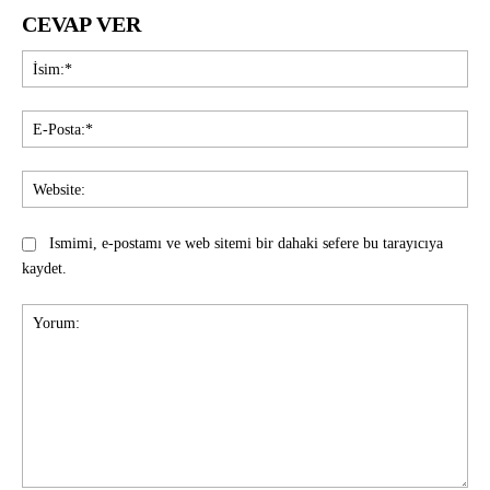
CEVAP VER
İsi
E-
Pos
Web
Ismimi, e-postamı ve web sitemi bir dahaki sefere bu tarayıcıya
kaydet.