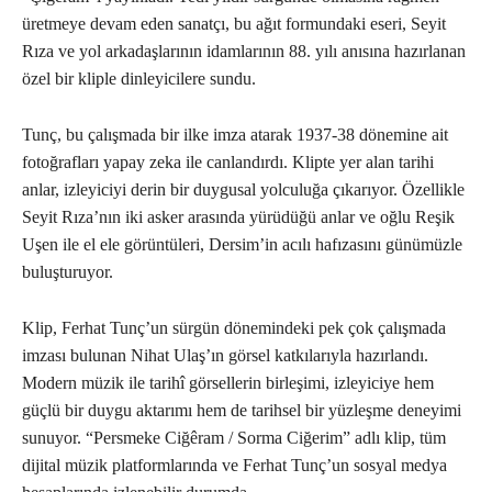
üretmeye devam eden sanatçı, bu ağıt formundaki eseri, Seyit
Rıza ve yol arkadaşlarının idamlarının 88. yılı anısına hazırlanan
özel bir kliple dinleyicilere sundu.
Tunç, bu çalışmada bir ilke imza atarak 1937-38 dönemine ait
fotoğrafları yapay zeka ile canlandırdı. Klipte yer alan tarihi
anlar, izleyiciyi derin bir duygusal yolculuğa çıkarıyor. Özellikle
Seyit Rıza’nın iki asker arasında yürüdüğü anlar ve oğlu Reşik
Uşen ile el ele görüntüleri, Dersim’in acılı hafızasını günümüzle
buluşturuyor.
Klip, Ferhat Tunç’un sürgün dönemindeki pek çok çalışmada
imzası bulunan Nihat Ulaş’ın görsel katkılarıyla hazırlandı.
Modern müzik ile tarihî görsellerin birleşimi, izleyiciye hem
güçlü bir duygu aktarımı hem de tarihsel bir yüzleşme deneyimi
sunuyor. “Persmeke Ciğêram / Sorma Ciğerim” adlı klip, tüm
dijital müzik platformlarında ve Ferhat Tunç’un sosyal medya