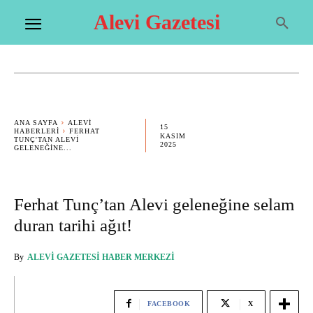
Alevi Gazetesi
ANA SAYFA
ALEVI
15
HABERLERI
FERHAT
KASIM
TUNÇ'TAN ALEVI
2025
GELENEĞINE...
Ferhat Tunç’tan Alevi geleneğine selam
duran tarihi ağıt!
By
ALEVI GAZETESI HABER MERKEZI
FACEBOOK
X