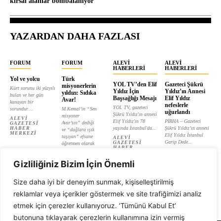
kırsal alanlar bombalanıyor
YAZARDAN DAHA FAZLASI
FORUM
FORUM
ALEVI
ALEVI
HABERLERI
HABERLERI
Yol ve yolcu
Türk
YOL TV’den Elif
Gazeteci Şükrü
misyonerlerin
Kürt sorunu iki yüzyılı
Yıldız İçin
Yıldız’ın Annesi
yıldızı: Sıdıka
bulan ve her gün
Başsağlığı Mesajı
Elif Yıldız
Avar!
kanayan bir
nefeslerle
YOL TV, gazeteci
sorundur....
M.Kemal’in “Sen
uğurlandı
Şükrü Yıldız'ın annesi
misyoner
ALEVI
Elif Yıldız'ın 78
PİRHA – Gazeteci
Avar’sın” dediği
GAZETESI
HABER
yaşında İstanbul'da...
Şükrü Yıldız’ın annesi
ve “dağlara ışık
MERKEZI
Elif Yıldız İstanbul
taşıyan” efsane
ALEVI
Garip Dede...
GAZETESI
öğretmen olarak
HABER
tanıtılan...
ALEVI
MERKEZI
GAZETESI
ALEVI
HABER
Gizliliğiniz Bizim İçin Önemli
GAZETESI
MERKEZI
HABER
MERKEZI
Size daha iyi bir deneyim sunmak, kişiselleştirilmiş
reklamlar veya içerikler göstermek ve site trafiğimizi analiz
etmek için çerezler kullanıyoruz. ‘Tümünü Kabul Et’
butonuna tıklayarak çerezlerin kullanımına izin vermiş