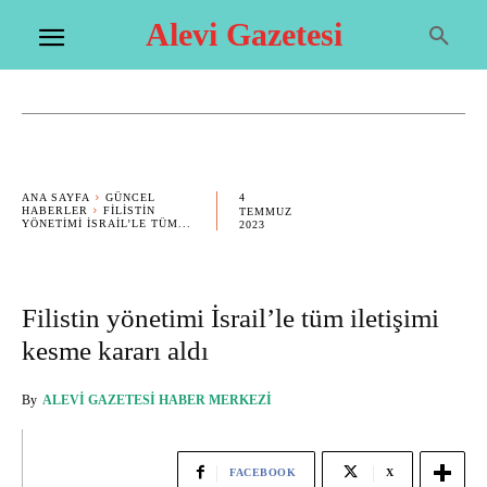
Alevi Gazetesi
4
ANA SAYFA
GÜNCEL
HABERLER
FILISTIN
TEMMUZ
YÖNETIMI İSRAIL’LE TÜM...
2023
Filistin yönetimi İsrail’le tüm iletişimi
kesme kararı aldı
By
ALEVI GAZETESI HABER MERKEZI
FACEBOOK
X