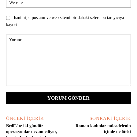
Web
Ismimi, e-postamı ve web sitemi bir dahaki sefere bu tarayıcıya
kaydet.
Yorum:
ÖNCEKI İÇERIK
SONRAKI İÇERIK
Bedlîs’te iki gündür
Roman kadınlar mücadelenin
operasyonlar devam ediyor,
içinde de öteki