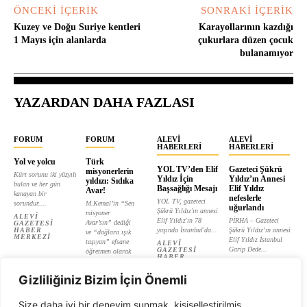
ÖNCEKI İÇERIK
SONRAKI İÇERIK
Kuzey ve Doğu Suriye kentleri
Karayollarının kazdığı
1 Mayıs için alanlarda
çukurlara düzen çocuk
bulanamıyor
YAZARDAN DAHA FAZLASI
FORUM
FORUM
ALEVI
ALEVI
HABERLERI
HABERLERI
Yol ve yolcu
Türk
YOL TV’den Elif
Gazeteci Şükrü
misyonerlerin
Kürt sorunu iki yüzyılı
Yıldız İçin
Yıldız’ın Annesi
yıldızı: Sıdıka
bulan ve her gün
Başsağlığı Mesajı
Elif Yıldız
Avar!
kanayan bir
nefeslerle
YOL TV, gazeteci
sorundur....
M.Kemal’in “Sen
uğurlandı
Şükrü Yıldız'ın annesi
misyoner
ALEVI
Elif Yıldız'ın 78
PİRHA – Gazeteci
Avar’sın” dediği
GAZETESI
HABER
yaşında İstanbul'da...
Şükrü Yıldız’ın annesi
ve “dağlara ışık
MERKEZI
Elif Yıldız İstanbul
taşıyan” efsane
ALEVI
Garip Dede...
GAZETESI
öğretmen olarak
HABER
tanıtılan...
ALEVI
MERKEZI
GAZETESI
ALEVI
HABER
Gizliliğiniz Bizim İçin Önemli
GAZETESI
MERKEZI
HABER
MERKEZI
Size daha iyi bir deneyim sunmak, kişiselleştirilmiş