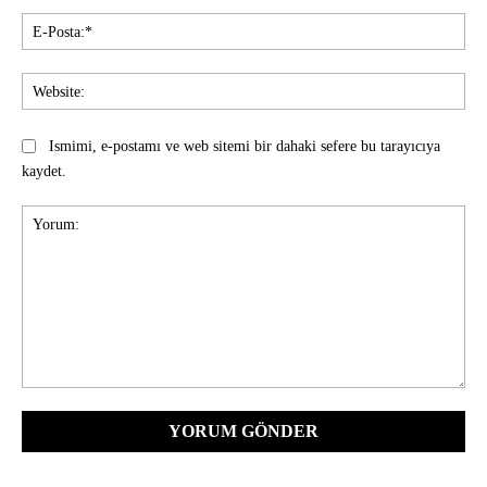
E-
Pos
Web
Ismimi, e-postamı ve web sitemi bir dahaki sefere bu tarayıcıya
kaydet.
Yorum: