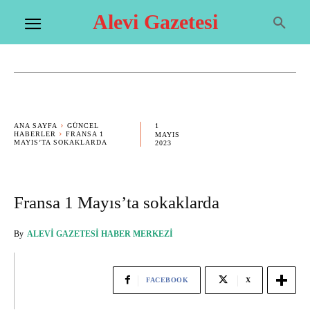
Alevi Gazetesi
1
ANA SAYFA
GÜNCEL
HABERLER
FRANSA 1
MAYIS
MAYIS’TA SOKAKLARDA
2023
Fransa 1 Mayıs’ta sokaklarda
By
ALEVI GAZETESI HABER MERKEZI
FACEBOOK
X