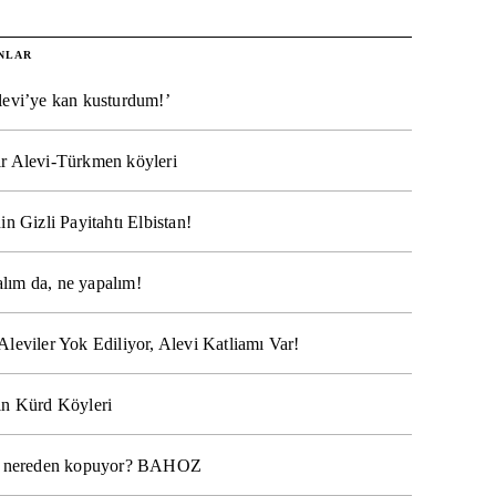
NLAR
levi’ye kan kusturdum!’
r Alevi-Türkmen köyleri
in Gizli Payitahtı Elbistan!
lım da, ne yapalım!
Aleviler Yok Ediliyor, Alevi Katliamı Var!
ın Kürd Köyleri
na nereden kopuyor? BAHOZ