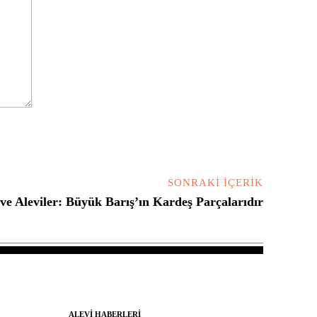
SONRAKI İÇERIK
ve Aleviler: Büyük Barış’ın Kardeş Parçalarıdır
ALEVI HABERLERI