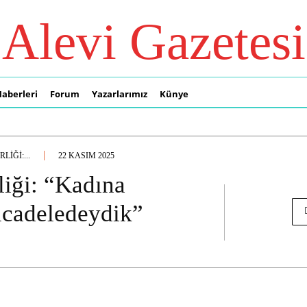
Alevi Gazetesi
Haberleri
Forum
Yazarlarımız
Künye
IĞI:...
22 KASIM 2025
liği: “Kadına
ücadeledeydik”