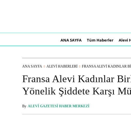
ANA SAYFA
Tüm Haberler
Alevi 
ANA SAYFA
ALEVI HABERLERI
FRANSA ALEVI KADINLAR BIRL
Fransa Alevi Kadınlar Bir
Yönelik Şiddete Karşı M
By
ALEVI GAZETESI HABER MERKEZI