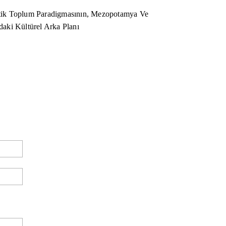
ik Toplum Paradigmasının, Mezopotamya Ve
aki Kültürel Arka Planı
E-
Posta:*
Website: