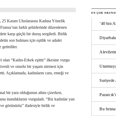
EN ÇOK OKUNA
, 25 Kasım Uluslararası Kadına Yönelik
’40 bin A
ansa’nın farklı şehirlerinde düzenlenen
ete karşı güçlü bir duruş sergiledi. Birlik
Diyarbakı
detin son bulması için eşitlik ve adalet
 getirdiler.
Alevilerin
ri olan “Kadın-Erkek eşittir” ilkesine vurgu
Utanmaya
venli ve onurlu bir yaşam sürmesi için
irtti. Açıklamada, kadınların canı, emeği ve
Suriyede 
al bir yara olduğunun altını çizerken,
Pazarcık’
na inandıklarını vurguladı. “Biz kadınlar yan
ve görünürüz” ifadesiyle birlik ve
Bu fırtı