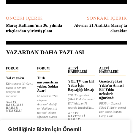
ÖNCEKI İÇERIK
SONRAKI İÇERIK
Maraş Katliamı’nın 36. yılında
Aleviler 21 Aralıkta Maraş’ta
ırkçılardan yürüyüş planı
olacaklar
YAZARDAN DAHA FAZLASI
FORUM
FORUM
ALEVI
ALEVI
HABERLERI
HABERLERI
Yol ve yolcu
Türk
YOL TV’den Elif
Gazeteci Şükrü
misyonerlerin
Kürt sorunu iki yüzyılı
Yıldız İçin
Yıldız’ın Annesi
yıldızı: Sıdıka
bulan ve her gün
Başsağlığı Mesajı
Elif Yıldız
Avar!
kanayan bir
nefeslerle
YOL TV, gazeteci
sorundur....
M.Kemal’in “Sen
uğurlandı
Şükrü Yıldız'ın annesi
misyoner
ALEVI
Elif Yıldız'ın 78
PİRHA – Gazeteci
Avar’sın” dediği
GAZETESI
HABER
yaşında İstanbul'da...
Şükrü Yıldız’ın annesi
ve “dağlara ışık
MERKEZI
Elif Yıldız İstanbul
taşıyan” efsane
ALEVI
Garip Dede...
GAZETESI
öğretmen olarak
HABER
tanıtılan...
ALEVI
MERKEZI
GAZETESI
ALEVI
HABER
Gizliliğiniz Bizim İçin Önemli
GAZETESI
MERKEZI
HABER