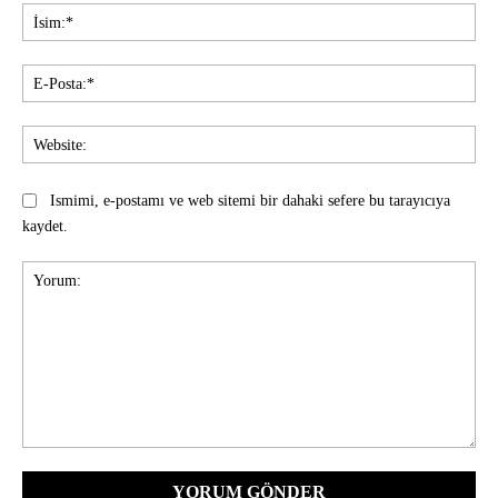
İsi
E-
Pos
Web
Ismimi, e-postamı ve web sitemi bir dahaki sefere bu tarayıcıya
kaydet.
Yorum: