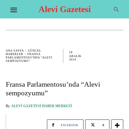
Alevi Gazetesi
ANA SAYFA
GÜNCEL
18
HABERLER
FRANSA
ARALIK
PARLAMENTOSU'NDA "ALEVI
2014
SEMPOZYUMU"
Fransa Parlamentosu’nda “Alevi
sempozyumu”
By
ALEVI GAZETESI HABER MERKEZI
FACEBOOK
X