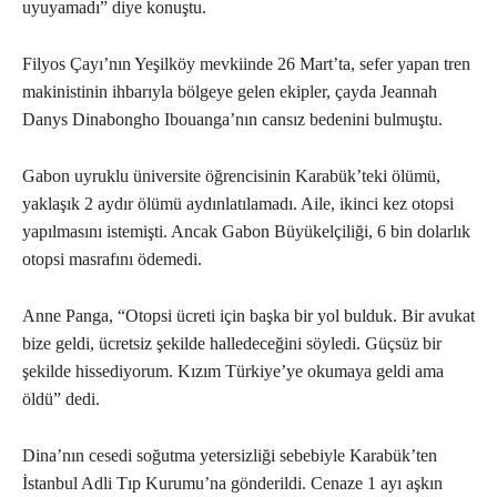
uyuyamadı” diye konuştu.
Filyos Çayı’nın Yeşilköy mevkiinde 26 Mart’ta, sefer yapan tren
makinistinin ihbarıyla bölgeye gelen ekipler, çayda Jeannah
Danys Dinabongho Ibouanga’nın cansız bedenini bulmuştu.
Gabon uyruklu üniversite öğrencisinin Karabük’teki ölümü,
yaklaşık 2 aydır ölümü aydınlatılamadı. Aile, ikinci kez otopsi
yapılmasını istemişti. Ancak Gabon Büyükelçiliği, 6 bin dolarlık
otopsi masrafını ödemedi.
Anne Panga, “Otopsi ücreti için başka bir yol bulduk. Bir avukat
bize geldi, ücretsiz şekilde halledeceğini söyledi. Güçsüz bir
şekilde hissediyorum. Kızım Türkiye’ye okumaya geldi ama
öldü” dedi.
Dina’nın cesedi soğutma yetersizliği sebebiyle Karabük’ten
İstanbul Adli Tıp Kurumu’na gönderildi. Cenaze 1 ayı aşkın