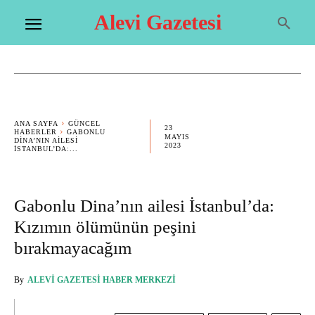
Alevi Gazetesi
ANA SAYFA
GÜNCEL
23
HABERLER
GABONLU
MAYIS
DINA’NIN AILESI
2023
İSTANBUL’DA:...
Gabonlu Dina’nın ailesi İstanbul’da:
Kızımın ölümünün peşini
bırakmayacağım
By
ALEVI GAZETESI HABER MERKEZI