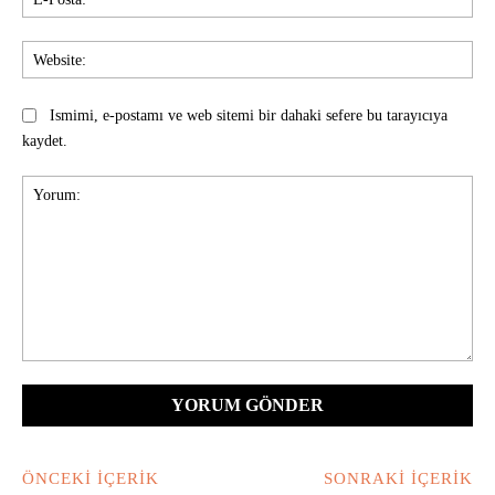
Pos
Web
Ismimi, e-postamı ve web sitemi bir dahaki sefere bu tarayıcıya
kaydet.
Yorum:
ÖNCEKI İÇERIK
SONRAKI İÇERIK