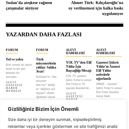
Sudan’da ateşkese rağmen
Ahmet Türk: Kılıçdaroğlu’na
çatışmalar sürüyor
oy verilmemesi için halka baskı
uygulanıyor
YAZARDAN DAHA FAZLASI
FORUM
FORUM
ALEVI
ALEVI
HABERLERI
HABERLERI
Yol ve yolcu
Türk
YOL TV’den Elif
Gazeteci Şükrü
misyonerlerin
Kürt sorunu iki yüzyılı
Yıldız İçin
Yıldız’ın Annesi
yıldızı: Sıdıka
bulan ve her gün
Başsağlığı Mesajı
Elif Yıldız
Avar!
kanayan bir
nefeslerle
YOL TV, gazeteci
sorundur....
M.Kemal’in “Sen
uğurlandı
Şükrü Yıldız'ın annesi
misyoner
ALEVI
Elif Yıldız'ın 78
PİRHA – Gazeteci
Avar’sın” dediği
GAZETESI
HABER
yaşında İstanbul'da...
Şükrü Yıldız’ın annesi
ve “dağlara ışık
MERKEZI
Elif Yıldız İstanbul
taşıyan” efsane
ALEVI
Garip Dede...
GAZETESI
öğretmen olarak
HABER
tanıtılan...
ALEVI
MERKEZI
GAZETESI
ALEVI
HABER
Gizliliğiniz Bizim İçin Önemli
GAZETESI
MERKEZI
HABER
MERKEZI
Size daha iyi bir deneyim sunmak, kişiselleştirilmiş
reklamlar veya içerikler göstermek ve site trafiğimizi analiz