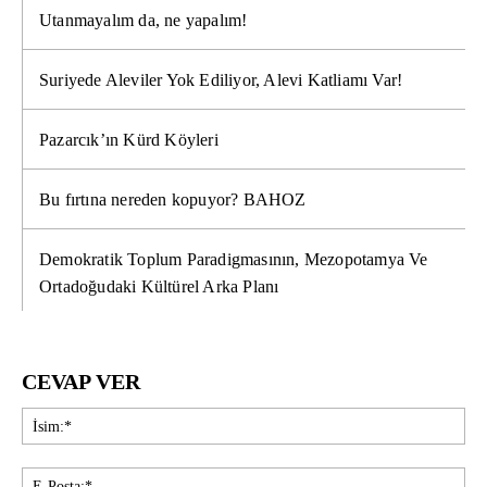
Utanmayalım da, ne yapalım!
Suriyede Aleviler Yok Ediliyor, Alevi Katliamı Var!
Pazarcık’ın Kürd Köyleri
Bu fırtına nereden kopuyor? BAHOZ
Demokratik Toplum Paradigmasının, Mezopotamya Ve
Ortadoğudaki Kültürel Arka Planı
CEVAP VER
İsi
E-