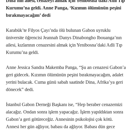
Dina’nın ailesi, cenazeyi almak için Yenibosna’daki Adli Tıp
Kurumu’na geldi. Anne Panga, ‘Kızımın ölümünün peşini
bırakmayacağım’ dedi
Karabük’te Filyos Çayı’nda ölü bulunan Gabon uyruklu
üniversite öğrencisi Jeannah Danys Dinabongho Ibouanga’nın
ailesi, kızlarının cenazesini almak için Yenibosna’daki Adli Tıp
Kurumu’na geldi.
Anne Jessica Sandra Makemba Panga, “Şu an cenazesi Gabon’a
geri gidecek. Kızımın ölümünün peşini bırakmayacağım, adalet
yerini bulacak. Cuma günü sabah saatinde Dina, Afrika’ya geri
dönecek” dedi.
İstanbul Gabon Derneği Başkanı ise, “Hep beraber cenazemizi
alacağız. Ondan sonra işlem yapacağız. İşlem yapıldıktan sonra
Gabon’a geri götüreceğiz. Annesinin psikolojisi çok kötü.
Annesi her gün ağlıyor, babası da ağlıyor. Babası dün gece