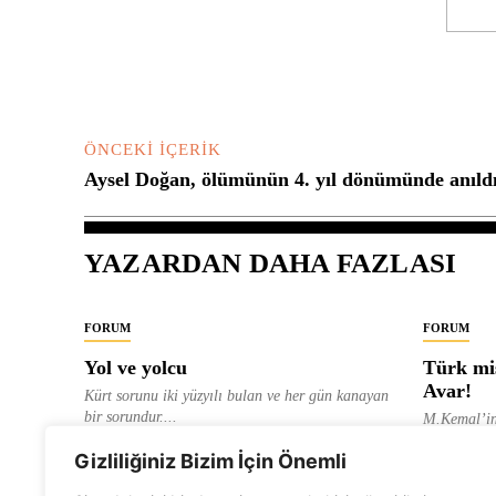
Yorum:
ÖNCEKI İÇERIK
Aysel Doğan, ölümünün 4. yıl dönümünde anıld
YAZARDAN DAHA FAZLASI
FORUM
FORUM
Yol ve yolcu
Türk mis
Avar!
Kürt sorunu iki yüzyılı bulan ve her gün kanayan
bir sorundur....
M.Kemal’in
ve “dağlara
ALEVI GAZETESI HABER MERKEZI
Gizliliğiniz Bizim İçin Önemli
olarak tanıt
ALEVI GAZ