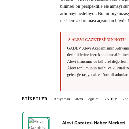
bilimsel bir perspektifle ele almayı sü
artırmayı hedefliyor. Bu tür organiza
nesillere aktarılması açısından büyük 
📌 ALEVİ GAZETESİ’NİN NOTU
GADEV Alevi Akademisinin Adıyamand
derinliklerine inerek toplumsal bilinc
Alevi inancının ve kültürel değerleri
Alevi toplumunun tarihi ve kültürel ze
geleceğe taşıyacak en önemli adımlard
ETIKETLER
Adıyaman
alevi
eğitim
GADEV
kon
Alevi Gazetesi Haber Merkezi