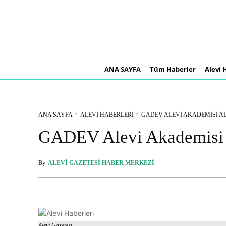
ANA SAYFA
Tüm Haberler
Alevi 
ANA SAYFA
ALEVI HABERLERI
GADEV ALEVI AKADEMISI AD
GADEV Alevi Akademisi A
By
ALEVI GAZETESI HABER MERKEZI
Alevi Gazetesi