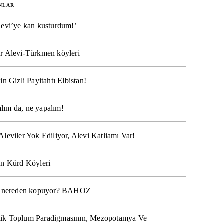
NLAR
levi’ye kan kusturdum!’
r Alevi-Türkmen köyleri
in Gizli Payitahtı Elbistan!
lım da, ne yapalım!
Aleviler Yok Ediliyor, Alevi Katliamı Var!
ın Kürd Köyleri
na nereden kopuyor? BAHOZ
ik Toplum Paradigmasının, Mezopotamya Ve