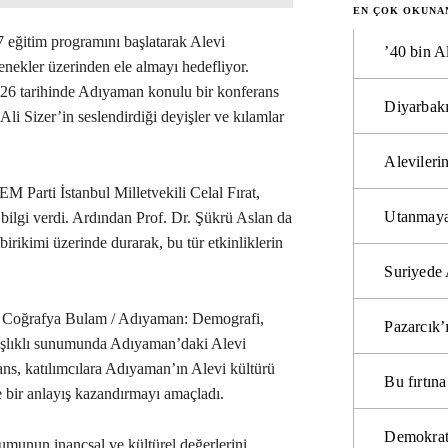
EN ÇOK OKUNA
ğitim programını başlatarak Alevi
’40 bin A
lenekler üzerinden ele almayı hedefliyor.
026 tarihinde Adıyaman konulu bir konferans
Diyarbakı
 Ali Sizer’in seslendirdiği deyişler ve kılamlar
Alevilerin
M Parti İstanbul Milletvekili Celal Fırat,
Utanmaya
bilgi verdi. Ardından Prof. Dr. Şükrü Aslan da
birikimi üzerinde durarak, bu tür etkinliklerin
Suriyede 
i Coğrafya Bulam / Adıyaman: Demografi,
Pazarcık’
başlıklı sunumunda Adıyaman’daki Alevi
ns, katılımcılara Adıyaman’ın Alevi kültürü
Bu fırtı
 bir anlayış kazandırmayı amaçladı.
Demokrat
unun inançsal ve kültürel değerlerini