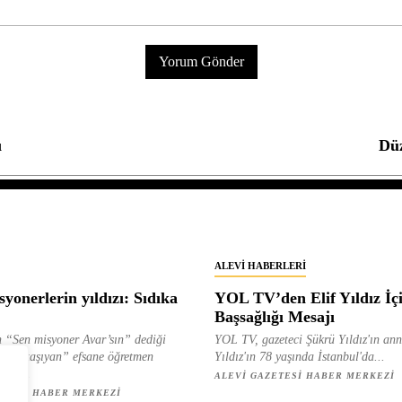
ı
Düz
ALEVI HABERLERI
yonerlerin yıldızı: Sıdıka
YOL TV’den Elif Yıldız İç
Başsağlığı Mesajı
 “Sen misyoner Avar’sın” dediği
YOL TV, gazeteci Şükrü Yıldız'ın ann
 ışık taşıyan” efsane öğretmen
Yıldız'ın 78 yaşında İstanbul'da...
ılan...
ALEVI GAZETESI HABER MERKEZI
ETESI HABER MERKEZI