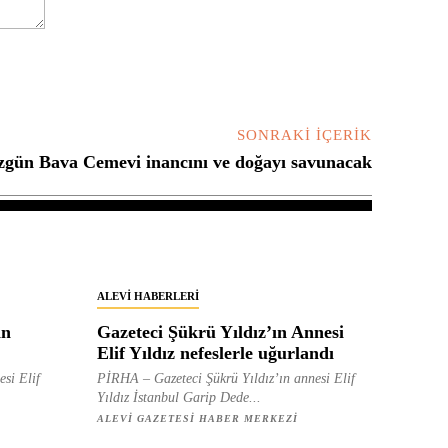
SONRAKI İÇERIK
gün Bava Cemevi inancını ve doğayı savunacak
ALEVI HABERLERI
in
Gazeteci Şükrü Yıldız’ın Annesi
Elif Yıldız nefeslerle uğurlandı
esi Elif
PİRHA – Gazeteci Şükrü Yıldız’ın annesi Elif
Yıldız İstanbul Garip Dede...
ALEVI GAZETESI HABER MERKEZI