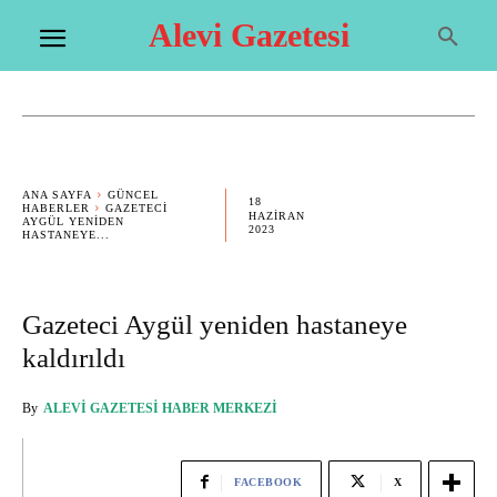
Alevi Gazetesi
ANA SAYFA
GÜNCEL
18
HABERLER
GAZETECI
HAZIRAN
AYGÜL YENIDEN
2023
HASTANEYE...
Gazeteci Aygül yeniden hastaneye
kaldırıldı
By
ALEVI GAZETESI HABER MERKEZI
FACEBOOK
X