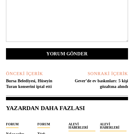
Yorum:
ÖNCEKI İÇERIK
SONRAKI İÇERIK
Bursa Belediyesi, Hüseyin
Gever’de ev baskınları: 5 kişi
Turan konserini iptal etti
gözaltına alındı
YAZARDAN DAHA FAZLASI
FORUM
FORUM
ALEVI
ALEVI
HABERLERI
HABERLERI
Yol ve yolcu
Türk