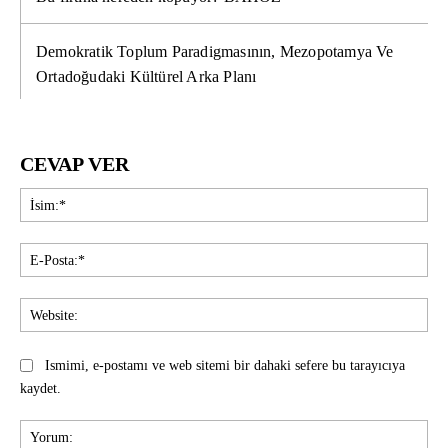
Demokratik Toplum Paradigmasının, Mezopotamya Ve
Ortadoğudaki Kültürel Arka Planı
CEVAP VER
İsi
E-
Pos
Web
Ismimi, e-postamı ve web sitemi bir dahaki sefere bu tarayıcıya
kaydet.