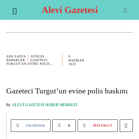
Alevi Gazetesi
6
ANA SAYFA
GÜNCEL
HABERLER
GAZETECI
HAZIRAN
TURGUT’UN EVINE POLIS...
2023
Gazeteci Turgut’un evine polis baskını
By
ALEVI GAZETESI HABER MERKEZI
FACEBOOK
X
PINTEREST