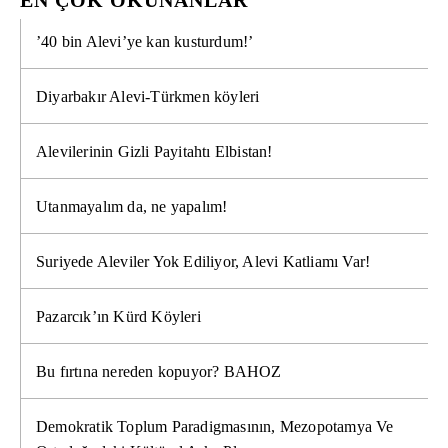
EN ÇOK OKUNANLAR
’40 bin Alevi’ye kan kusturdum!’
Diyarbakır Alevi-Türkmen köyleri
Alevilerinin Gizli Payitahtı Elbistan!
Utanmayalım da, ne yapalım!
Suriyede Aleviler Yok Ediliyor, Alevi Katliamı Var!
Pazarcık’ın Kürd Köyleri
Bu fırtına nereden kopuyor? BAHOZ
Demokratik Toplum Paradigmasının, Mezopotamya Ve