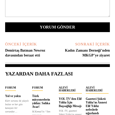
Yorum:
ÖNCEKI İÇERIK
SONRAKI İÇERIK
Demirtaş Batman Newroz
Kadın Zamanı Derneği’nden
davasından beraat etti
MKGP’ye ziyaret
YAZARDAN DAHA FAZLASI
FORUM
FORUM
ALEVI
ALEVI
HABERLERI
HABERLERI
Yol ve yolcu
Türk
YOL TV’den Elif
Gazeteci Şükrü
misyonerlerin
Kürt sorunu iki yüzyılı
Yıldız İçin
Yıldız’ın Annesi
yıldızı: Sıdıka
bulan ve her gün
Başsağlığı Mesajı
Elif Yıldız
Avar!
kanayan bir
nefeslerle
YOL TV, gazeteci
sorundur....
M.Kemal’in “Sen
uğurlandı
Şükrü Yıldız'ın annesi