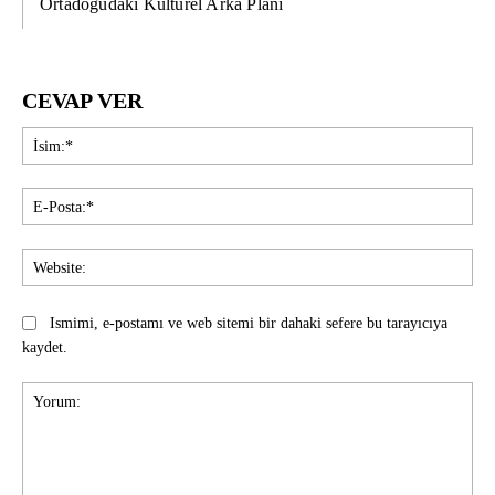
Ortadoğudaki Kültürel Arka Planı
CEVAP VER
İsi
E-
Pos
Web
Ismimi, e-postamı ve web sitemi bir dahaki sefere bu tarayıcıya
kaydet.