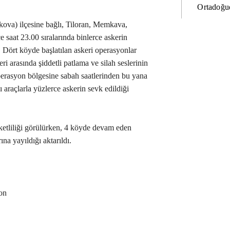
Ortadoğud
ova) ilçesine bağlı, Tiloran, Memkava,
saat 23.00 sıralarında binlerce askerin
ı. Dört köyde başlatılan askeri operasyonlar
ri arasında şiddetli patlama ve silah seslerinin
operasyon bölgesine sabah saatlerinden bu yana
hlı araçlarla yüzlerce askerin sevk edildiği
tliliği görülürken, 4 köyde devam eden
a yayıldığı aktarıldı.
on