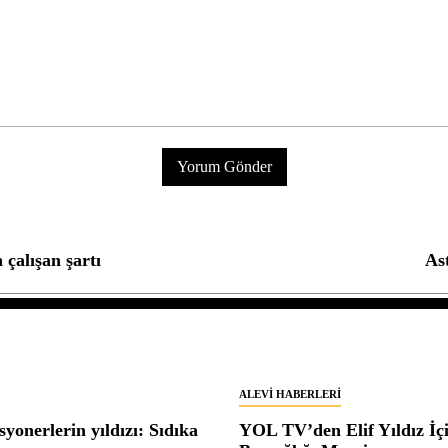
 çalışan şartı
As
ALEVI HABERLERI
yonerlerin yıldızı: Sıdıka
YOL TV’den Elif Yıldız İç