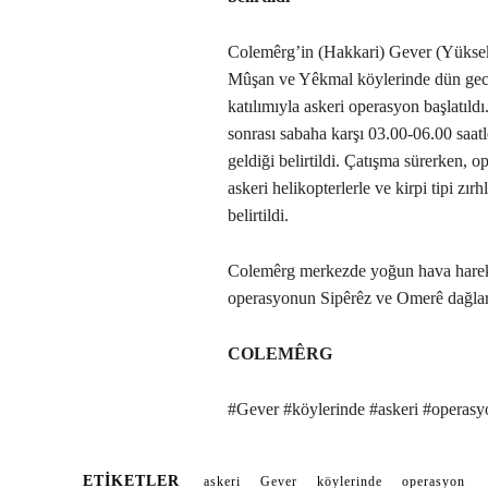
Colemêrg’in (Hakkari) Gever (Yüksek
Mûşan ve Yêkmal köylerinde dün gece 
katılımıyla askeri operasyon başlatıld
sonrası sabaha karşı 03.00-06.00 saatle
geldiği belirtildi. Çatışma sürerken, 
askeri helikopterlerle ve kirpi tipi zır
belirtildi.
Colemêrg merkezde yoğun hava hareke
operasyonun Sipêrêz ve Omerê dağların
COLEMÊRG
#Gever #köylerinde #askeri #operasy
ETIKETLER
askeri
Gever
köylerinde
operasyon