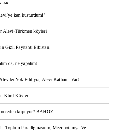
NLAR
levi’ye kan kusturdum!’
r Alevi-Türkmen köyleri
in Gizli Payitahtı Elbistan!
lım da, ne yapalım!
Aleviler Yok Ediliyor, Alevi Katliamı Var!
ın Kürd Köyleri
na nereden kopuyor? BAHOZ
ik Toplum Paradigmasının, Mezopotamya Ve