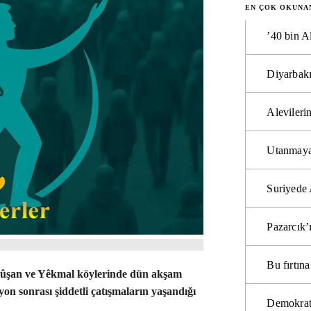
EN ÇOK OKUNA
’40 bin A
Diyarbakı
Alevilerin
Utanmaya
Suriyede 
Pazarcık’
Bu fırtı
Mûşan ve Yêkmal köylerinde dün akşam
yon sonrası şiddetli çatışmaların yaşandığı
Demokrat