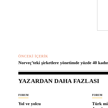
Yorum:
ÖNCEKI İÇERIK
Norveç’teki şirketlere yönetimde yüzde 40 kadın
YAZARDAN DAHA FAZLASI
FORUM
FORUM
Yol ve yolcu
Türk mis