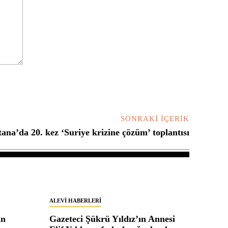
SONRAKI İÇERIK
tana’da 20. kez ‘Suriye krizine çözüm’ toplantısı
ALEVI HABERLERI
in
Gazeteci Şükrü Yıldız’ın Annesi