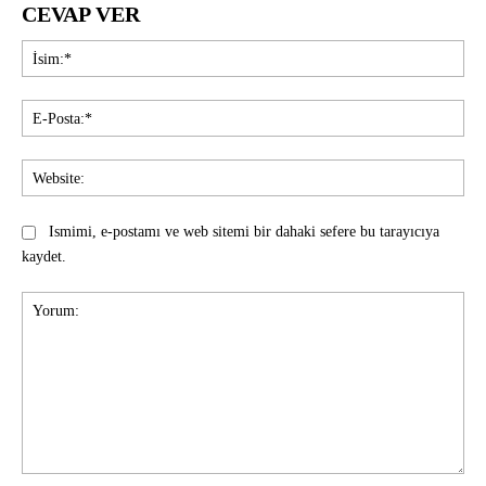
CEVAP VER
İsi
E-
Pos
Web
Ismimi, e-postamı ve web sitemi bir dahaki sefere bu tarayıcıya
kaydet.
Yorum: