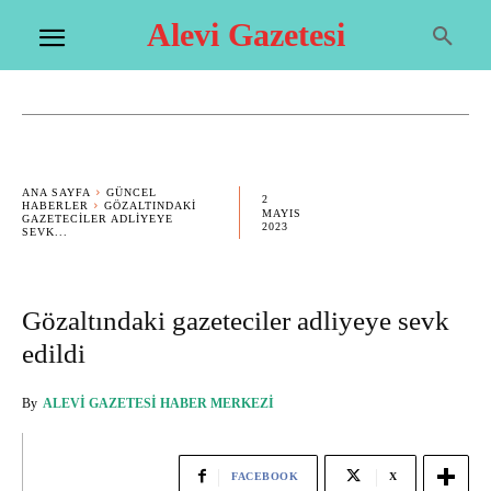
Alevi Gazetesi
ANA SAYFA
GÜNCEL
2
HABERLER
GÖZALTINDAKI
MAYIS
GAZETECILER ADLIYEYE
2023
SEVK...
Gözaltındaki gazeteciler adliyeye sevk
edildi
By
ALEVI GAZETESI HABER MERKEZI
FACEBOOK
X