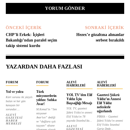
ÖNCEKI İÇERIK
SONRAKI İÇERIK
CHP’li Erkek: İçişleri
Hezex’e gözaltına alınanlar
Bakanlığı’ndan paralel seçim
serbest bırakıldı
takip sistemi kurdu
YAZARDAN DAHA FAZLASI
FORUM
FORUM
ALEVI
ALEVI
HABERLERI
HABERLERI
Yol ve yolcu
Türk
YOL TV’den Elif
Gazeteci Şükrü
misyonerlerin
Kürt sorunu iki yüzyılı
Yıldız İçin
Yıldız’ın Annesi
yıldızı: Sıdıka
bulan ve her gün
Başsağlığı Mesajı
Elif Yıldız
Avar!
kanayan bir
nefeslerle
YOL TV, gazeteci
sorundur....
M.Kemal’in “Sen
uğurlandı
Şükrü Yıldız'ın annesi
misyoner
ALEVI
Elif Yıldız'ın 78
PİRHA – Gazeteci
Avar’sın” dediği
GAZETESI
HABER
yaşında İstanbul'da...
Şükrü Yıldız’ın annesi
ve “dağlara ışık
MERKEZI
Elif Yıldız İstanbul
taşıyan” efsane
ALEVI
Garip Dede...
GAZETESI
öğretmen olarak