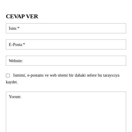
CEVAP VER
İsi
E-
Pos
Web
Ismimi, e-postamı ve web sitemi bir dahaki sefere bu tarayıcıya
kaydet.