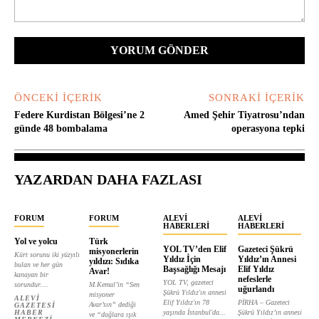
Yorum:
ÖNCEKI İÇERIK
SONRAKI İÇERIK
Federe Kurdistan Bölgesi’ne 2
Amed Şehir Tiyatrosu’ndan
günde 48 bombalama
operasyona tepki
YAZARDAN DAHA FAZLASI
FORUM
FORUM
ALEVI
ALEVI
HABERLERI
HABERLERI
Yol ve yolcu
Türk
YOL TV’den Elif
Gazeteci Şükrü
misyonerlerin
Kürt sorunu iki yüzyılı
Yıldız İçin
Yıldız’ın Annesi
yıldızı: Sıdıka
bulan ve her gün
Başsağlığı Mesajı
Elif Yıldız
Avar!
kanayan bir
nefeslerle
YOL TV, gazeteci
sorundur....
M.Kemal’in “Sen
uğurlandı
Şükrü Yıldız'ın annesi
misyoner
ALEVI
Elif Yıldız'ın 78
PİRHA – Gazeteci
Avar’sın” dediği
GAZETESI
HABER
yaşında İstanbul'da...
Şükrü Yıldız’ın annesi
ve “dağlara ışık