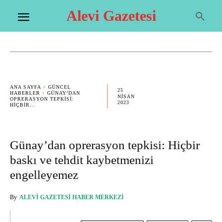
Alevi Gazetesi
ANA SAYFA
GÜNCEL
25
HABERLER
GÜNAY’DAN
NISAN
OPRERASYON TEPKISI:
2023
HIÇBIR...
Günay’dan oprerasyon tepkisi: Hiçbir
baskı ve tehdit kaybetmenizi
engelleyemez
By
ALEVI GAZETESI HABER MERKEZI