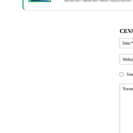
derlenen haberleri Alevi toplumunun b
CEV
Ism