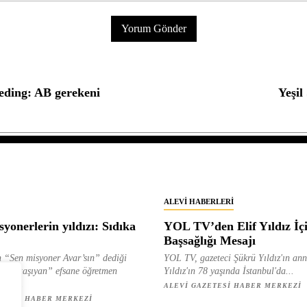
ieding: AB gerekeni
Yeşil
ALEVI HABERLERI
yonerlerin yıldızı: Sıdıka
YOL TV’den Elif Yıldız İç
Başsağlığı Mesajı
 “Sen misyoner Avar’sın” dediği
YOL TV, gazeteci Şükrü Yıldız'ın ann
 ışık taşıyan” efsane öğretmen
Yıldız'ın 78 yaşında İstanbul'da...
ılan...
ALEVI GAZETESI HABER MERKEZI
ETESI HABER MERKEZI