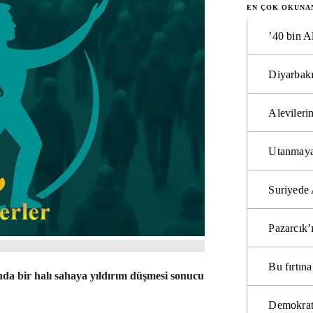
EN ÇOK OKUNA
’40 bin A
Diyarbakı
Alevilerin
Utanmaya
Suriyede 
Pazarcık’
Bu fırtı
a bir halı sahaya yıldırım düşmesi sonucu
Demokrat