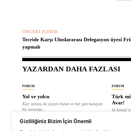
Yorum:
ÖNCEKI İÇERIK
Tecride Karşı Uluslararası Delegasyon üyesi Fr
yapmalı
YAZARDAN DAHA FAZLASI
FORUM
FORUM
Yol ve yolcu
Türk mis
Avar!
Kürt sorunu iki yüzyılı bulan ve her gün kanayan
bir sorundur....
M.Kemal’in
ve “dağlara
ALEVI GAZETESI HABER MERKEZI
Gizliliğiniz Bizim İçin Önemli
olarak tanıt
ALEVI GAZ