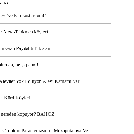
NLAR
levi’ye kan kusturdum!’
r Alevi-Türkmen köyleri
in Gizli Payitahtı Elbistan!
lım da, ne yapalım!
Aleviler Yok Ediliyor, Alevi Katliamı Var!
ın Kürd Köyleri
na nereden kopuyor? BAHOZ
ik Toplum Paradigmasının, Mezopotamya Ve