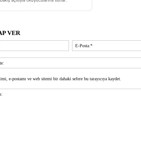
akış açısıyla okuyucularına sunar.
AP VER
İsim:*
imi, e-postamı ve web sitemi bir dahaki sefere bu tarayıcıya kaydet.