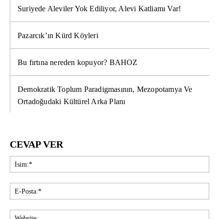
Suriyede Aleviler Yok Ediliyor, Alevi Katliamı Var!
Pazarcık’ın Kürd Köyleri
Bu fırtına nereden kopuyor? BAHOZ
Demokratik Toplum Paradigmasının, Mezopotamya Ve
Ortadoğudaki Kültürel Arka Planı
CEVAP VER
İsi
E-
Pos
Web