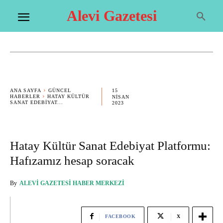
Alevi Gazetesi
15
ANA SAYFA
GÜNCEL
HABERLER
HATAY KÜLTÜR
NISAN
SANAT EDEBIYAT...
2023
Hatay Kültür Sanat Edebiyat Platformu:
Hafızamız hesap soracak
By
ALEVI GAZETESI HABER MERKEZI
FACEBOOK
X