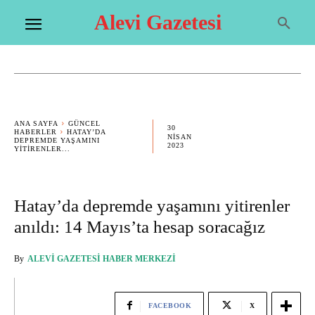
Alevi Gazetesi
ANA SAYFA
GÜNCEL
30
HABERLER
HATAY’DA
NISAN
DEPREMDE YAŞAMINI
2023
YITIRENLER...
Hatay’da depremde yaşamını yitirenler
anıldı: 14 Mayıs’ta hesap soracağız
By
ALEVI GAZETESI HABER MERKEZI
FACEBOOK
X