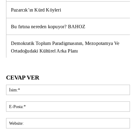
Pazarcık’ın Kürd Köyleri
Bu fırtına nereden kopuyor? BAHOZ
Demokratik Toplum Paradigmasının, Mezopotamya Ve
Ortadoğudaki Kültürel Arka Planı
CEVAP VER
İsi
E-
Pos
Web