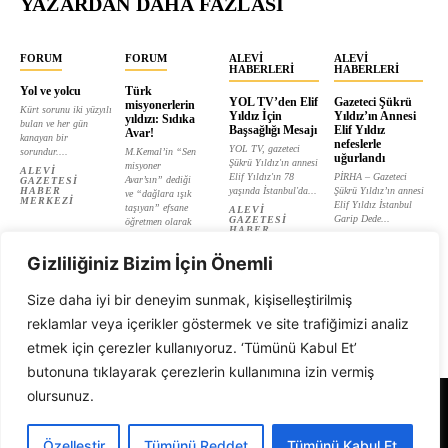
YAZARDAN DAHA FAZLASI
FORUM
FORUM
ALEVI
ALEVI
HABERLERI
HABERLERI
Yol ve yolcu
Türk
YOL TV’den Elif
Gazeteci Şükrü
misyonerlerin
Kürt sorunu iki yüzyılı
Yıldız İçin
Yıldız’ın Annesi
yıldızı: Sıdıka
bulan ve her gün
Başsağlığı Mesajı
Elif Yıldız
Avar!
kanayan bir
nefeslerle
YOL TV, gazeteci
sorundur....
M.Kemal’in “Sen
uğurlandı
Şükrü Yıldız'ın annesi
misyoner
ALEVI
Elif Yıldız'ın 78
PİRHA – Gazeteci
Avar’sın” dediği
GAZETESI
HABER
yaşında İstanbul'da...
Şükrü Yıldız’ın annesi
ve “dağlara ışık
MERKEZI
Elif Yıldız İstanbul
taşıyan” efsane
ALEVI
Garip Dede...
GAZETESI
öğretmen olarak
HABER
tanıtılan...
ALEVI
MERKEZI
GAZETESI
ALEVI
HABER
Gizliliğiniz Bizim İçin Önemli
GAZETESI
MERKEZI
HABER
MERKEZI
Size daha iyi bir deneyim sunmak, kişiselleştirilmiş
reklamlar veya içerikler göstermek ve site trafiğimizi analiz
etmek için çerezler kullanıyoruz. ‘Tümünü Kabul Et’
butonuna tıklayarak çerezlerin kullanımına izin vermiş
olursunuz.
Alevi Gazetesi
Özelleştir
Tümünü Reddet
Tümünü Kabul Et