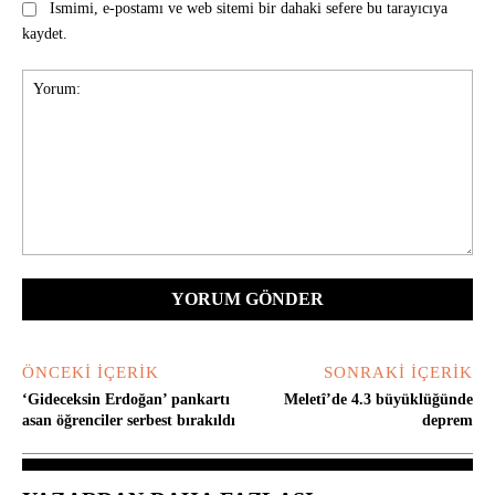
Ismimi, e-postamı ve web sitemi bir dahaki sefere bu tarayıcıya
kaydet.
Yorum:
ÖNCEKI İÇERIK
SONRAKI İÇERIK
‘Gideceksin Erdoğan’ pankartı
Meletî’de 4.3 büyüklüğünde
asan öğrenciler serbest bırakıldı
deprem