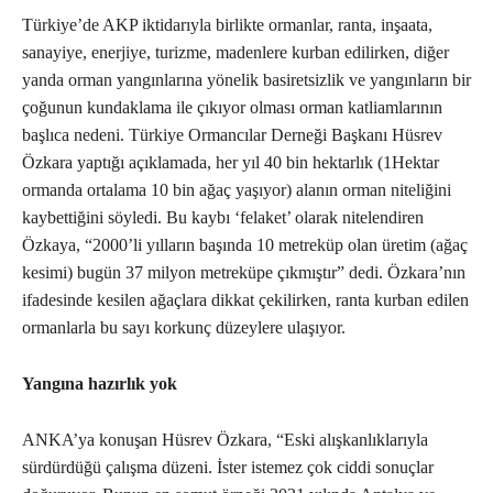
Türkiye’de AKP iktidarıyla birlikte ormanlar, ranta, inşaata,
sanayiye, enerjiye, turizme, madenlere kurban edilirken, diğer
yanda orman yangınlarına yönelik basiretsizlik ve yangınların bir
çoğunun kundaklama ile çıkıyor olması orman katliamlarının
başlıca nedeni. Türkiye Ormancılar Derneği Başkanı Hüsrev
Özkara yaptığı açıklamada, her yıl 40 bin hektarlık (1Hektar
ormanda ortalama 10 bin ağaç yaşıyor) alanın orman niteliğini
kaybettiğini söyledi. Bu kaybı ‘felaket’ olarak nitelendiren
Özkaya, “2000’li yılların başında 10 metreküp olan üretim (ağaç
kesimi) bugün 37 milyon metreküpe çıkmıştır” dedi. Özkara’nın
ifadesinde kesilen ağaçlara dikkat çekilirken, ranta kurban edilen
ormanlarla bu sayı korkunç düzeylere ulaşıyor.
Yangına hazırlık yok
ANKA’ya konuşan Hüsrev Özkara, “Eski alışkanlıklarıyla
sürdürdüğü çalışma düzeni. İster istemez çok ciddi sonuçlar