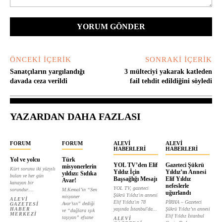
Yorum:
ÖNCEKI İÇERIK
SONRAKI İÇERIK
Sanatçıların yargılandığı
3 mülteciyi yakarak katleden
davada ceza verildi
fail tehdit edildiğini söyledi
YAZARDAN DAHA FAZLASI
FORUM
FORUM
ALEVI
ALEVI
HABERLERI
HABERLERI
Yol ve yolcu
Türk
YOL TV’den Elif
Gazeteci Şükrü
misyonerlerin
Kürt sorunu iki yüzyılı
Yıldız İçin
Yıldız’ın Annesi
yıldızı: Sıdıka
bulan ve her gün
Başsağlığı Mesajı
Elif Yıldız
Avar!
kanayan bir
nefeslerle
YOL TV, gazeteci
sorundur....
M.Kemal’in “Sen
uğurlandı
Şükrü Yıldız'ın annesi
misyoner
ALEVI
Elif Yıldız'ın 78
PİRHA – Gazeteci
Avar’sın” dediği
GAZETESI
HABER
yaşında İstanbul'da...
Şükrü Yıldız’ın annesi
ve “dağlara ışık
MERKEZI
Elif Yıldız İstanbul
taşıyan” efsane
ALEVI