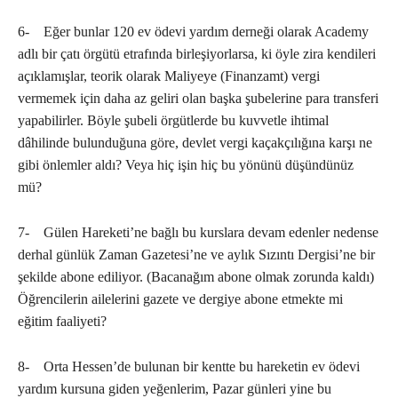
6- Eğer bunlar 120 ev ödevi yardım derneği olarak Academy
adlı bir çatı örgütü etrafında birleşiyorlarsa, ki öyle zira kendileri
açıklamışlar, teorik olarak Maliyeye (Finanzamt) vergi
vermemek için daha az geliri olan başka şubelerine para transferi
yapabilirler. Böyle şubeli örgütlerde bu kuvvetle ihtimal
dâhilinde bulunduğuna göre, devlet vergi kaçakçılığına karşı ne
gibi önlemler aldı? Veya hiç işin hiç bu yönünü düşündünüz
mü?
7- Gülen Hareketi’ne bağlı bu kurslara devam edenler nedense
derhal günlük Zaman Gazetesi’ne ve aylık Sızıntı Dergisi’ne bir
şekilde abone ediliyor. (Bacanağım abone olmak zorunda kaldı)
Öğrencilerin ailelerini gazete ve dergiye abone etmekte mi
eğitim faaliyeti?
8- Orta Hessen’de bulunan bir kentte bu hareketin ev ödevi
yardım kursuna giden yeğenlerim, Pazar günleri yine bu