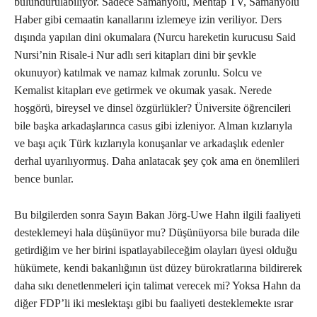
bulundurulabiliyor. Sadece Samanyolu, Mehtap TV, Samanyolu
Haber gibi cemaatin kanallarını izlemeye izin veriliyor. Ders
dışında yapılan dini okumalara (Nurcu hareketin kurucusu Said
Nursi’nin Risale-i Nur adlı seri kitapları dini bir şevkle
okunuyor) katılmak ve namaz kılmak zorunlu. Solcu ve
Kemalist kitapları eve getirmek ve okumak yasak. Nerede
hoşgörü, bireysel ve dinsel özgürlükler? Üniversite öğrencileri
bile başka arkadaşlarınca casus gibi izleniyor. Alman kızlarıyla
ve başı açık Türk kızlarıyla konuşanlar ve arkadaşlık edenler
derhal uyarılıyormuş. Daha anlatacak şey çok ama en önemlileri
bence bunlar.
Bu bilgilerden sonra Sayın Bakan Jörg-Uwe Hahn ilgili faaliyeti
desteklemeyi hala düşünüyor mu? Düşünüyorsa bile burada dile
getirdiğim ve her birini ispatlayabileceğim olayları üyesi olduğu
hükümete, kendi bakanlığının üst düzey bürokratlarına bildirerek
daha sıkı denetlenmeleri için talimat verecek mi? Yoksa Hahn da
diğer FDP’li iki meslektaşı gibi bu faaliyeti desteklemekte ısrar