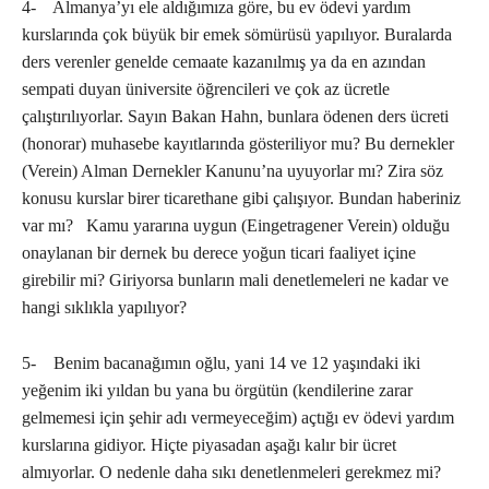
4- Almanya’yı ele aldığımıza göre, bu ev ödevi yardım
kurslarında çok büyük bir emek sömürüsü yapılıyor. Buralarda
ders verenler genelde cemaate kazanılmış ya da en azından
sempati duyan üniversite öğrencileri ve çok az ücretle
çalıştırılıyorlar. Sayın Bakan Hahn, bunlara ödenen ders ücreti
(honorar) muhasebe kayıtlarında gösteriliyor mu? Bu dernekler
(Verein) Alman Dernekler Kanunu’na uyuyorlar mı? Zira söz
konusu kurslar birer ticarethane gibi çalışıyor. Bundan haberiniz
var mı? Kamu yararına uygun (Eingetragener Verein) olduğu
onaylanan bir dernek bu derece yoğun ticari faaliyet içine
girebilir mi? Giriyorsa bunların mali denetlemeleri ne kadar ve
hangi sıklıkla yapılıyor?
5- Benim bacanağımın oğlu, yani 14 ve 12 yaşındaki iki
yeğenim iki yıldan bu yana bu örgütün (kendilerine zarar
gelmemesi için şehir adı vermeyeceğim) açtığı ev ödevi yardım
kurslarına gidiyor. Hiçte piyasadan aşağı kalır bir ücret
almıyorlar. O nedenle daha sıkı denetlenmeleri gerekmez mi?