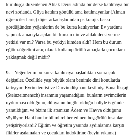
kuruluşça düzenlenen Ahlak Dersi adında bir derse katılmaya bir
nevi zorlandı. Güya katılım gönüllü ama katılmayanlar (Alman
öğrenciler hariç) diğer arkadaşlarından psikolojik baskı
gördüğünden yeğenlerim de bu kursa katılıyorlar. Ev yardımı
yapmak amacıyla açılan bir kursun din ve ahlak dersi verme
yetkisi var mı? Varsa bu yetkiyi kimden aldı? Hem bu durum
eğitim-öğretimi araç olarak kullanıp örtülü amaçlarla çocuklara
yaklaşmak değil midir?
9- Yeğenlerim bu kursa katılmaya başladıktan sonra çok
değiştiler. Özellikle yaşı büyük olanı benimle dini konularda
tartışıyor. Evrim teorisi ve Darvin düşmanı kesilmiş. Bana İlkçağ
(Steinzeitmensch) insanının yaşamadığını, bunların evrimcilerin
uydurması olduğunu, dünyanın bugün olduğu haliyle 6 günde
yaratıldığını ve bizim ilk atamızın Âdem ve Havva olduğunu
söylüyor. Hani bunlar bilimi rehber edinen hoşgörülü insanlar
yetiştiriyorlardı? Eğitim ve öğretim yanında aydınlanma karşıtı
fikirler aşılamaları ve çocukları indoktirine (beyin yıkama)