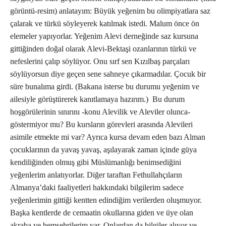
görüntü-resim) anlatayım: Büyük yeğenim bu olimpiyatlara saz
çalarak ve türkü söyleyerek katılmak istedi. Malum önce ön
elemeler yapıyorlar. Yeğenim Alevi derneğinde saz kursuna
gittiğinden doğal olarak Alevi-Bektaşi ozanlarının türkü ve
nefeslerini çalıp söylüyor. Onu sırf sen Kızılbaş parçaları
söylüyorsun diye geçen sene sahneye çıkarmadılar. Çocuk bir
süre bunalıma girdi. (Bakana isterse bu durumu yeğenim ve
ailesiyle görüştürerek kanıtlamaya hazırım.) Bu durum
hoşgörülerinin sınırını -konu Alevilik ve Aleviler olunca-
göstermiyor mu? Bu kursların görevleri arasında Alevileri
asimile etmekte mi var? Ayrıca kursa devam eden bazı Alman
çocuklarının da yavaş yavaş, aşılayarak zaman içinde güya
kendiliğinden olmuş gibi Müslümanlığı benimsediğini
yeğenlerim anlatıyorlar. Diğer taraftan Fethullahçıların
Almanya’daki faaliyetleri hakkındaki bilgilerim sadece
yeğenlerimin gittiği kentten edindiğim verilerden oluşmuyor.
Başka kentlerde de cemaatin okullarına giden ve üye olan
akraba ve hemşehrilerim var. Onlardan da bilgiler alıyor ve