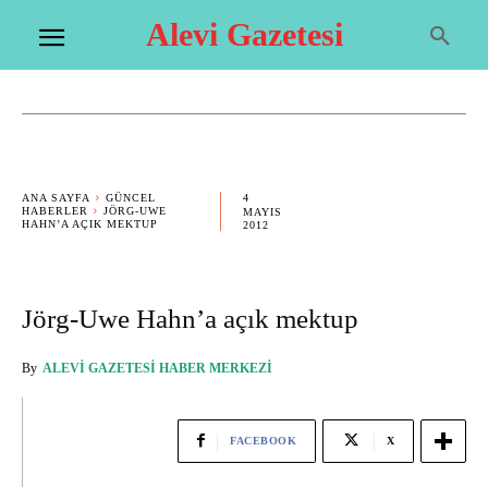
Alevi Gazetesi
4
ANA SAYFA
GÜNCEL
HABERLER
JÖRG-UWE
MAYIS
HAHN’A AÇIK MEKTUP
2012
Jörg-Uwe Hahn’a açık mektup
By
ALEVI GAZETESI HABER MERKEZI
FACEBOOK
X