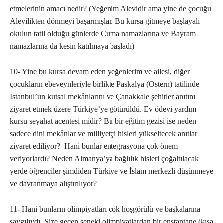
etmelerinin amacı nedir? (Yeğenim Alevidir ama yine de çocuğu
Alevilikten dönmeyi başarmışlar. Bu kursa gitmeye başlayalı
okulun tatil olduğu günlerde Cuma namazlarına ve Bayram
namazlarına da kesin katılmaya başladı)
10- Yine bu kursa devam eden yeğenlerim ve ailesi, diğer
çocukların ebeveynleriyle birlikte Paskalya (Ostern) tatilinde
İstanbul’un kutsal mekânlarını ve Çanakkale şehitler anıtını
ziyaret etmek üzere Türkiye’ye götürüldü. Ev ödevi yardım
kursu seyahat acentesi midir? Bu bir eğitim gezisi ise neden
sadece dini mekânlar ve milliyetçi hisleri yükseltecek anıtlar
ziyaret ediliyor? Hani bunlar entegrasyona çok önem
veriyorlardı? Neden Almanya’ya bağlılık hisleri çoğaltılacak
yerde öğrenciler şimdiden Türkiye ve İslam merkezli düşünmeye
ve davranmaya alıştırılıyor?
11- Hani bunların olimpiyatları çok hoşgörülü ve başkalarına
saygılıydı. Size geçen seneki olimpiyatlardan bir enstantane (kısa