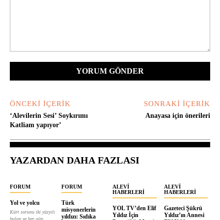
Yorum:
ÖNCEKI İÇERIK
SONRAKI İÇERIK
‘Alevilerin Sesi’ Soykırımı
Anayasa için önerileri
Katliam yapıyor’
YAZARDAN DAHA FAZLASI
FORUM
FORUM
ALEVI
ALEVI
HABERLERI
HABERLERI
Yol ve yolcu
Türk
YOL TV’den Elif
Gazeteci Şükrü
misyonerlerin
Kürt sorunu iki yüzyılı
Yıldız İçin
Yıldız’ın Annesi
yıldızı: Sıdıka
bulan ve her gün