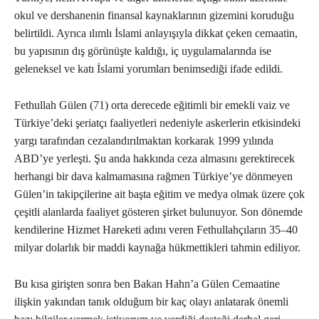
okul ve dershanenin finansal kaynaklarının gizemini koruduğu
belirtildi. Ayrıca ılımlı İslami anlayışıyla dikkat çeken cemaatin,
bu yapısının dış görünüşte kaldığı, iç uygulamalarında ise
geleneksel ve katı İslami yorumları benimsediği ifade edildi.
Fethullah Gülen (71) orta derecede eğitimli bir emekli vaiz ve
Türkiye’deki şeriatçı faaliyetleri nedeniyle askerlerin etkisindeki
yargı tarafından cezalandırılmaktan korkarak 1999 yılında
ABD’ye yerleşti. Şu anda hakkında ceza almasını gerektirecek
herhangi bir dava kalmamasına rağmen Türkiye’ye dönmeyen
Gülen’in takipçilerine ait başta eğitim ve medya olmak üzere çok
çeşitli alanlarda faaliyet gösteren şirket bulunuyor. Son dönemde
kendilerine Hizmet Hareketi adını veren Fethullahçıların 35–40
milyar dolarlık bir maddi kaynağa hükmettikleri tahmin ediliyor.
Bu kısa girişten sonra ben Bakan Hahn’a Gülen Cemaatine
ilişkin yakından tanık olduğum bir kaç olayı anlatarak önemli