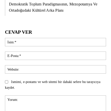
Demokratik Toplum Paradigmasının, Mezopotamya Ve
Ortadoğudaki Kültürel Arka Planı
CEVAP VER
İsi
E-
Pos
Web
Ismimi, e-postamı ve web sitemi bir dahaki sefere bu tarayıcıya
kaydet.