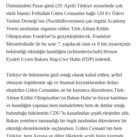
Önümüzdeki Pazar günü (29. April) Türkiye siyasetinde çok
etkili İslamcı Fethullah Gülen Cemaatine bağlı 120 Ev Ödevi
Yardım Derneği’nin (Nachhilfevereinen) çatı örgütü Academy
Verein tarafından organize edilen Türk-Alman Kültür
Olimpiyatları Frankfurt’ta gerçekleştirilecek. Frankfurt
Messefesthalle’de bu sene 7. yapılacak olan ve 8 bin ziyaretçinin
beklendiği etkinliğin hamiliğini (schirmherrschaft) Hessen
Eyaleti Uyum Bakanı Jörg-Uwe Hahn (FDP) üstlendi.
Türkiye’de hükümetin gizli ortağı olarak kabul edilen, şeffaf
olmayan örgütlenme ağı ve finansal kaynaklarından dolayı
eleştirilen Gülen Cemaatine ait bir kurumca düzenlenen Türk-
Alman Kültür Olimpiyatları’na Bakan Hahn’ın bizzat katılması
ve hamiliğini yapması hem muhalefetten hem de iktidar ortağı
bulunduğu hükümetin CDU’lu kanadından çeşitli eleştiriler aldı.
Bakan yeterince tanımadığı bir örgüt tarafından düzenlenen bir
etkinliği desteklemekle suçlanırken, Gülen Cemaati’nin hem
Türkiye, hem Avrupa ve diğer ülkelerde açtığı binin üzerinde