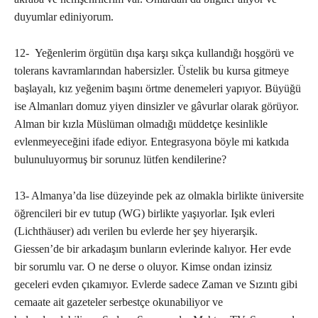
duyumlar ediniyorum.
12- Yeğenlerim örgütün dışa karşı sıkça kullandığı hoşgörü ve
tolerans kavramlarından habersizler. Üstelik bu kursa gitmeye
başlayalı, kız yeğenim başını örtme denemeleri yapıyor. Büyüğü
ise Almanları domuz yiyen dinsizler ve gâvurlar olarak görüyor.
Alman bir kızla Müslüman olmadığı müddetçe kesinlikle
evlenmeyeceğini ifade ediyor. Entegrasyona böyle mi katkıda
bulunuluyormuş bir sorunuz lütfen kendilerine?
13- Almanya’da lise düzeyinde pek az olmakla birlikte üniversite
öğrencileri bir ev tutup (WG) birlikte yaşıyorlar. Işık evleri
(Lichthäuser) adı verilen bu evlerde her şey hiyerarşik.
Giessen’de bir arkadaşım bunların evlerinde kalıyor. Her evde
bir sorumlu var. O ne derse o oluyor. Kimse ondan izinsiz
geceleri evden çıkamıyor. Evlerde sadece Zaman ve Sızıntı gibi
cemaate ait gazeteler serbestçe okunabiliyor ve