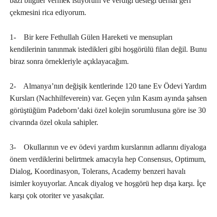
bazı bilgiler vermek istiyorum ve verdiği desteği derhal geri
çekmesini rica ediyorum.
1- Bir kere Fethullah Gülen Hareketi ve mensupları
kendilerinin tanınmak istedikleri gibi hoşgörülü filan değil. Bunu
biraz sonra örnekleriyle açıklayacağım.
2- Almanya’nın değişik kentlerinde 120 tane Ev Ödevi Yardım
Kursları (Nachhilfeverein) var. Geçen yılın Kasım ayında şahsen
görüştüğüm Padeborn’daki özel kolejin sorumlusuna göre ise 30
civarında özel okula sahipler.
3- Okullarının ve ev ödevi yardım kurslarının adlarını diyaloga
önem verdiklerini belirtmek amacıyla hep Consensus, Optimum,
Dialog, Koordinasyon, Tolerans, Academy benzeri havalı
isimler koyuyorlar. Ancak diyalog ve hoşgörü hep dışa karşı. İçe
karşı çok otoriter ve yasakçılar.