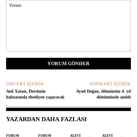
Yorum:
ÖNCEKI İÇERIK
SONRAKI İÇERIK
Anê Xatun, Dersimin
Aysel Doğan, ölümünün 4. yıl
hafızasında ebediyen yaşayacak
dönümünde anıldı
YAZARDAN DAHA FAZLASI
FORUM
FORUM
ALEVI
ALEVI