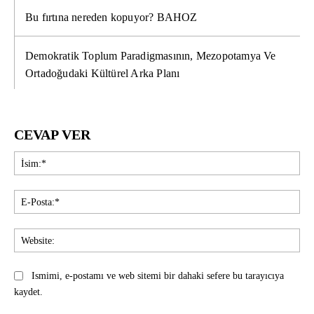
Bu fırtına nereden kopuyor? BAHOZ
Demokratik Toplum Paradigmasının, Mezopotamya Ve
Ortadoğudaki Kültürel Arka Planı
CEVAP VER
İsi
E-
Pos
Web
Ismimi, e-postamı ve web sitemi bir dahaki sefere bu tarayıcıya
kaydet.