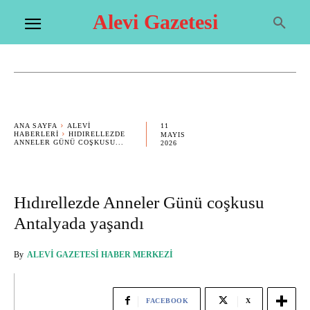
Alevi Gazetesi
11
ANA SAYFA
ALEVI
HABERLERI
HIDIRELLEZDE
MAYIS
ANNELER GÜNÜ COŞKUSU...
2026
Hıdırellezde Anneler Günü coşkusu
Antalyada yaşandı
By
ALEVI GAZETESI HABER MERKEZI
FACEBOOK
X