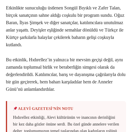
Etkinlikte sunuculuğu üstlenen Songül Bıyıklı ve Zafer Talan,
birçok sanatçının sahne aldığı coşkulu bir program sundu. Oğuz
Baran, İlyas Şimşek ve diğer sanatçılar, katılımcılara unutulmaz
anlar yaşattı. Deyişler eşliğinde semahlar dönüldü ve Türkçe ile
Kürtçe şarkılarla halaylar çekilerek baharın gelişi coşkuyla
kutlandı.
Bu etkinlik, Hıdırellez’in yalnızca bir mevsim geçişi değil, aynı
zamanda toplumsal birlik ve beraberliğin simgesi olarak da
değerlendirildi. Katılımcılar, barış ve dayanışma çağrılarıyla dolu
bir gün geçirerek, hem baharı karşıladılar hem de Anneler
Günü’nü anlamlandırdılar.
ALEVİ GAZETESİ’NİN NOTU
Hıdırellez etkinliği, Alevi kültürünün ve inancının derinliğini
bir kez daha gözler önüne serdi. Bu özel günde annelere verilen
değer, toplumumuzun temel taşlarından olan kadınların rolünü