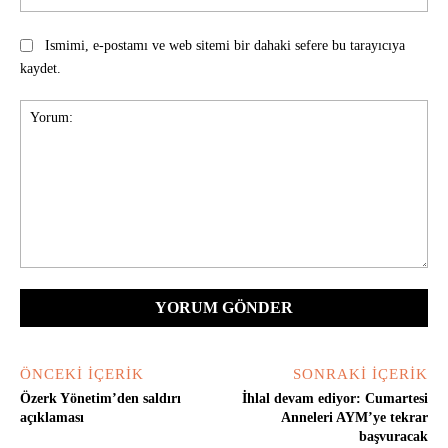
Ismimi, e-postamı ve web sitemi bir dahaki sefere bu tarayıcıya
kaydet.
Yorum:
ÖNCEKI İÇERIK
SONRAKI İÇERIK
Özerk Yönetim’den saldırı
İhlal devam ediyor: Cumartesi
açıklaması
Anneleri AYM’ye tekrar
başvuracak