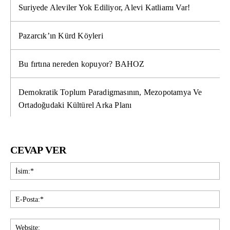
Suriyede Aleviler Yok Ediliyor, Alevi Katliamı Var!
Pazarcık’ın Kürd Köyleri
Bu fırtına nereden kopuyor? BAHOZ
Demokratik Toplum Paradigmasının, Mezopotamya Ve
Ortadoğudaki Kültürel Arka Planı
CEVAP VER
İsi
E-
Pos
Web