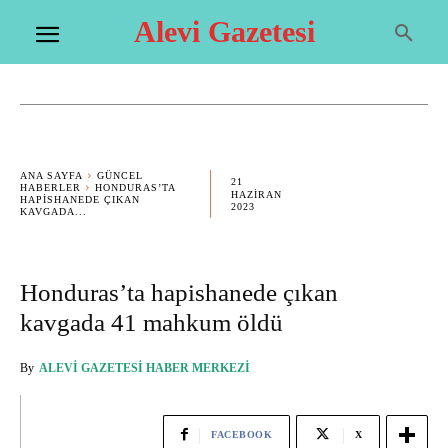
Alevi Gazetesi
ANA SAYFA
GÜNCEL
21
HABERLER
HONDURAS’TA
HAZIRAN
HAPISHANEDE ÇIKAN
2023
KAVGADA...
Honduras’ta hapishanede çıkan
kavgada 41 mahkum öldü
By
ALEVI GAZETESI HABER MERKEZI
FACEBOOK
X