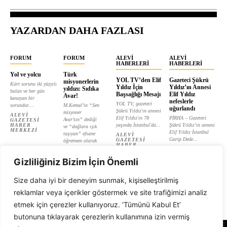
YAZARDAN DAHA FAZLASI
FORUM
FORUM
ALEVI
ALEVI
HABERLERI
HABERLERI
Yol ve yolcu
Türk
YOL TV’den Elif
Gazeteci Şükrü
misyonerlerin
Kürt sorunu iki yüzyılı
Yıldız İçin
Yıldız’ın Annesi
yıldızı: Sıdıka
bulan ve her gün
Başsağlığı Mesajı
Elif Yıldız
Avar!
kanayan bir
nefeslerle
YOL TV, gazeteci
sorundur....
M.Kemal’in “Sen
uğurlandı
Şükrü Yıldız'ın annesi
misyoner
ALEVI
Elif Yıldız'ın 78
PİRHA – Gazeteci
Avar’sın” dediği
GAZETESI
HABER
yaşında İstanbul'da...
Şükrü Yıldız’ın annesi
ve “dağlara ışık
MERKEZI
Elif Yıldız İstanbul
taşıyan” efsane
ALEVI
Garip Dede...
GAZETESI
öğretmen olarak
HABER
tanıtılan...
ALEVI
MERKEZI
GAZETESI
ALEVI
HABER
Gizliliğiniz Bizim İçin Önemli
GAZETESI
MERKEZI
HABER
MERKEZI
Size daha iyi bir deneyim sunmak, kişiselleştirilmiş
reklamlar veya içerikler göstermek ve site trafiğimizi analiz
etmek için çerezler kullanıyoruz. ‘Tümünü Kabul Et’
butonuna tıklayarak çerezlerin kullanımına izin vermiş