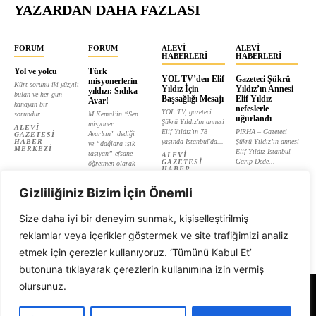
YAZARDAN DAHA FAZLASI
FORUM
FORUM
ALEVI
ALEVI
HABERLERI
HABERLERI
Yol ve yolcu
Türk
YOL TV’den Elif
Gazeteci Şükrü
misyonerlerin
Kürt sorunu iki yüzyılı
Yıldız İçin
Yıldız’ın Annesi
yıldızı: Sıdıka
bulan ve her gün
Başsağlığı Mesajı
Elif Yıldız
Avar!
kanayan bir
nefeslerle
YOL TV, gazeteci
sorundur....
M.Kemal’in “Sen
uğurlandı
Şükrü Yıldız'ın annesi
misyoner
ALEVI
Elif Yıldız'ın 78
PİRHA – Gazeteci
Avar’sın” dediği
GAZETESI
HABER
yaşında İstanbul'da...
Şükrü Yıldız’ın annesi
ve “dağlara ışık
MERKEZI
Elif Yıldız İstanbul
taşıyan” efsane
ALEVI
Garip Dede...
GAZETESI
öğretmen olarak
HABER
tanıtılan...
ALEVI
MERKEZI
GAZETESI
ALEVI
HABER
Gizliliğiniz Bizim İçin Önemli
GAZETESI
MERKEZI
HABER
MERKEZI
Size daha iyi bir deneyim sunmak, kişiselleştirilmiş
reklamlar veya içerikler göstermek ve site trafiğimizi analiz
etmek için çerezler kullanıyoruz. ‘Tümünü Kabul Et’
butonuna tıklayarak çerezlerin kullanımına izin vermiş
olursunuz.
Alevi Gazetesi