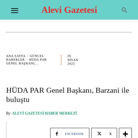
Alevi Gazetesi
26
ANA SAYFA
GÜNCEL
HABERLER
HÜDA PAR
NISAN
GENEL BAŞKANI,...
2023
HÜDA PAR Genel Başkanı, Barzani ile
buluştu
By
ALEVI GAZETESI HABER MERKEZI
FACEBOOK
X