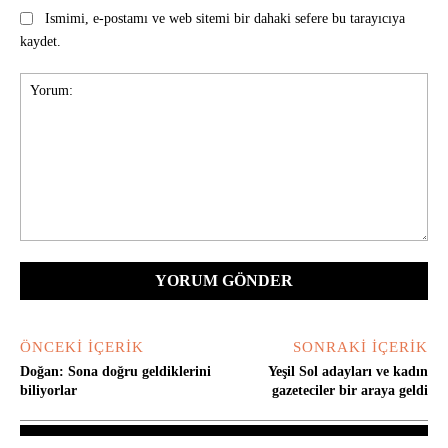
Ismimi, e-postamı ve web sitemi bir dahaki sefere bu tarayıcıya
kaydet.
Yorum:
ÖNCEKI İÇERIK
SONRAKI İÇERIK
Doğan: Sona doğru geldiklerini
Yeşil Sol adayları ve kadın
biliyorlar
gazeteciler bir araya geldi