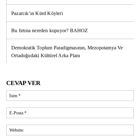
Pazarcık’ın Kürd Köyleri
Bu fırtına nereden kopuyor? BAHOZ
Demokratik Toplum Paradigmasının, Mezopotamya Ve
Ortadoğudaki Kültürel Arka Planı
CEVAP VER
İsi
E-
Pos
Web