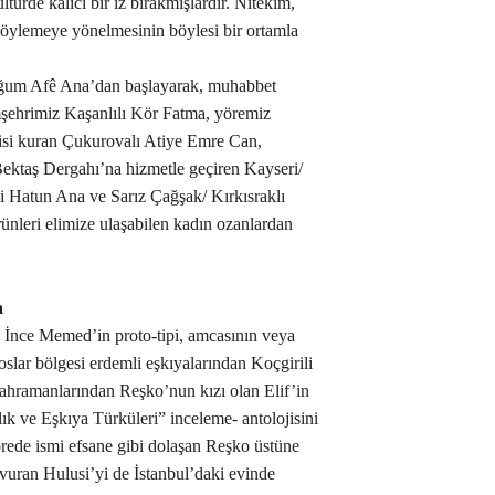
türde kalıcı bir iz bırakmışlardır. Nitekim,
r söylemeye yönelmesinin böylesi bir ortamla
lduğum Afê Ana’dan başlayarak, muhabbet
şehrimiz Kaşanlılı Kör Fatma, yöremiz
şkisi kuran Çukurovalı Atiye Emre Can,
ktaş Dergahı’na hizmetle geçiren Kayseri/
li Hatun Ana ve Sarız Çağşak/ Kırkısraklı
rünleri elimize ulaşabilen kadın ozanlardan
a
 İnce Memed’in proto-tipi, amcasının veya
roslar bölgesi erdemli eşkıyalarından Koçgirili
kahramanlarından Reşko’nun kızı olan Elif’in
ık ve Eşkıya Türküleri” inceleme- antolojisini
rede ismi efsane gibi dolaşan Reşko üstüne
e vuran Hulusi’yi de İstanbul’daki evinde