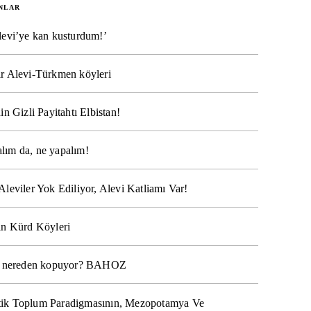
NLAR
levi’ye kan kusturdum!’
r Alevi-Türkmen köyleri
in Gizli Payitahtı Elbistan!
lım da, ne yapalım!
Aleviler Yok Ediliyor, Alevi Katliamı Var!
ın Kürd Köyleri
na nereden kopuyor? BAHOZ
ik Toplum Paradigmasının, Mezopotamya Ve