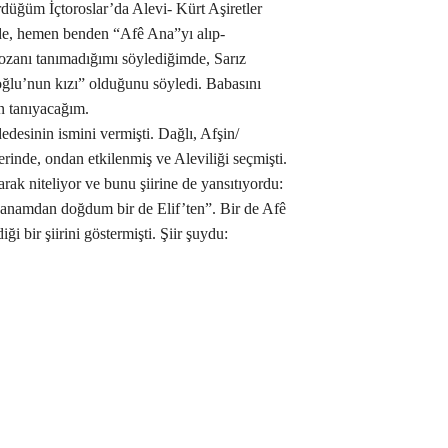
rdüğüm İçtoroslar’da Alevi- Kürt Aşiretler
imde, hemen benden “Afê Ana”yı alıp-
 ozanı tanımadığımı söylediğimde, Sarız
oğlu’nun kızı” olduğunu söyledi. Babasını
n tanıyacağım.
dedesinin ismini vermişti. Dağlı, Afşin/
erinde, ondan etkilenmiş ve Aleviliği seçmişti.
rak niteliyor ve bunu şiirine de yansıtıyordu:
 anamdan doğdum bir de Elif’ten”. Bir de Afê
ği bir şiirini göstermişti. Şiir şuydu: