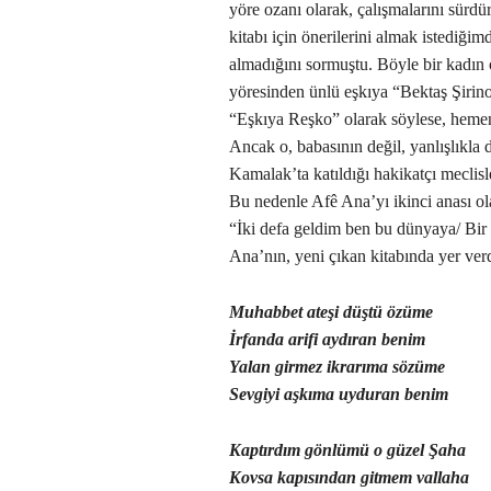
yöre ozanı olarak, çalışmalarını sürdü
kitabı için önerilerini almak istediğ
almadığını sormuştu. Böyle bir kadın
yöresinden ünlü eşkıya “Bektaş Şirin
“Eşkıya Reşko” olarak söylese, heme
Ancak o, babasının değil, yanlışlıkla 
Kamalak’ta katıldığı hakikatçı meclisl
Bu nedenle Afê Ana’yı ikinci anası ola
“İki defa geldim ben bu dünyaya/ Bir
Ana’nın, yeni çıkan kitabında yer verdi
Muhabbet ateşi düştü özüme
İrfanda arifi aydıran benim
Yalan girmez ikrarıma sözüme
Sevgiyi aşkıma uyduran benim
Kaptırdım gönlümü o güzel Şaha
Kovsa kapısından gitmem vallaha