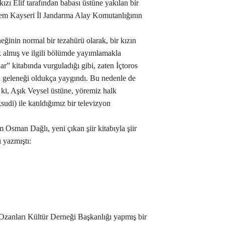
kızı Elif tarafından babası üstüne yakılan bir
nem Kayseri İl Jandarma Alay Komutanlığının
neğinin normal bir tezahürü olarak, bir kızın
ak almış ve ilgili bölümde yayımlamakla
r” kitabında vurguladığı gibi, zaten İçtoros
a geleneği oldukça yaygındı. Bu nedenle de
ki, Aşık Veysel üstüne, yöremiz halk
di) ile katıldığımız bir televizyon
m Osman Dağlı, yeni çıkan şiir kitabıyla şiir
ı yazmıştı:
Ozanları Kültür Derneği Başkanlığı yapmış bir