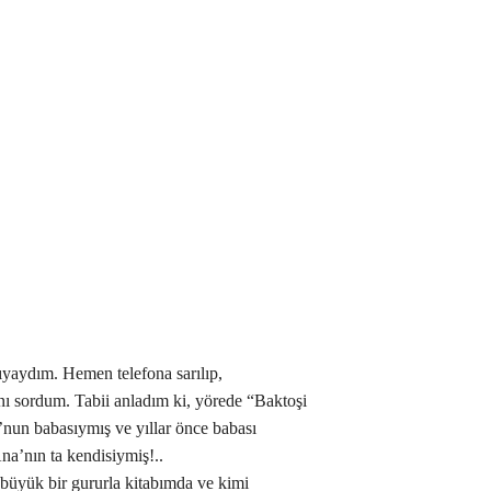
şıyaydım. Hemen telefona sarılıp,
nı sordum. Tabii anladım ki, yörede “Baktoşi
o’nun babasıymış ve yıllar önce babası
na’nın ta kendisiymiş!..
 büyük bir gururla kitabımda ve kimi