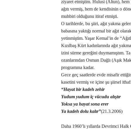
ziyaret etmiştim. Hulusi (Altun), hem 
ağıtı vermiş, hem de kendisinin o dö
muhbiri olduğunu itiraf etmişti.
O tarihlerde, bu şiiri, ağıt yakma gele
babasına yaktığı normal bir ağıt olar
yetinmiştim. Yaşar Kemal’in de “Ağıtla
Kızılbaş Kürt kadınlarında ağıt yakm
izini sürme gereğini duymamıştım. Ta 
ozanlarından Osman Dağlı (Aşık Maksu
programına kadar.
Gece geç saatlerde evde misafir ettiği
kasetini vermiş ve içine şu şiirsel ithaf
“Hayat bir kadeh zehir
Yudum yudum iç vücudu alıştır
Yoksa ya hayat sona erer
Ya kadeh dolu kalır”
(21.3.2006)
Daha 1960’lı yıllarda Devrimci Halk 