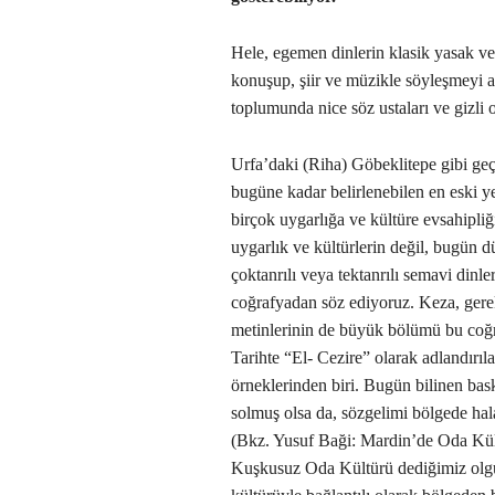
Hele, egemen dinlerin klasik yasak ve
konuşup, şiir ve müzikle söyleşmeyi a
toplumunda nice söz ustaları ve gizli o
Urfa’daki (Riha) Göbeklitepe gibi ge
bugüne kadar belirlenebilen en eski 
birçok uygarlığa ve kültüre evsahipliğ
uygarlık ve kültürlerin değil, bugün 
çoktanrılı veya tektanrılı semavi din
coğrafyadan söz ediyoruz. Keza, gerek
metinlerinin de büyük bölümü bu coğra
Tarihte “El- Cezire” olarak adlandırıl
örneklerinden biri. Bugün bilinen bas
solmuş olsa da, sözgelimi bölgede hal
(Bkz. Yusuf Baği: Mardin’de Oda Kültü
Kuşkusuz Oda Kültürü dediğimiz olgu; 