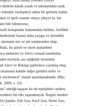
n bölgeye, kimi zaman yöreden yöreye
n dinlerin klasik yasak ve tabularından uzak
ve müzikle söyleşmeyi adeta bir gelenek haline
arı ve gizli ozanlar ortaya çıkıyor ki, biz
ni bile bilmiyoruz.
özlü buluşmalar bulunmakla birlikte, özellikle
betlerinde bunun daha yaygın ve derinlikli
 akımının söz ve şiir ustalarından olup,
 Haki, bu şiirsel ve sözel muhabbeti
nca muharrer ve Alevi cemaati tarafından
det niyetiyle saz eşliğinde terennüm
t Alevi ve Bektaşi şairlerince yazılmış olup,
a okunması kabule değer görülen nefes ve
nde söylenmesi” olarak tanımlamaktadır. (Bkz.
k. 2009, s. 33).
u” niteliği taşıyan bu tür muhabbet cemleri,
endirici bir etki yapmaktaydı. Bugün isimleri
n Ali Qamke, Elif Ana, Hacê Ana, Hemi Tazı,