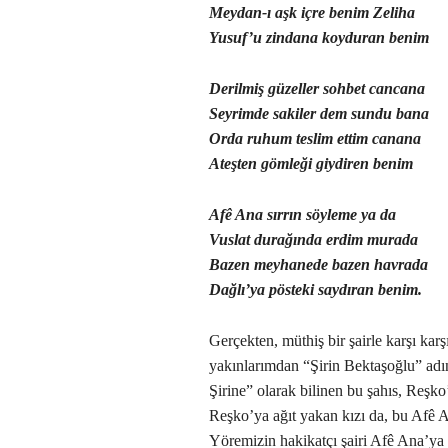
Meydan-ı aşk içre benim Zeliha
Yusuf’u zindana koyduran benim
Derilmiş güzeller sohbet cancana
Seyrimde sakiler dem sundu bana
Orda ruhum teslim ettim canana
Ateşten gömleği giydiren benim
Afê Ana sırrın söyleme ya da
Vuslat durağında erdim murada
Bazen meyhanede bazen havrada
Dağlı’ya pösteki saydıran benim.
Gerçekten, müthiş bir şairle karşı kar
yakınlarımdan “Şirin Bektaşoğlu” adı
Şirine” olarak bilinen bu şahıs, Reşk
Reşko’ya ağıt yakan kızı da, bu Afê A
Yöremizin hakikatçı şairi Afê Ana’ya