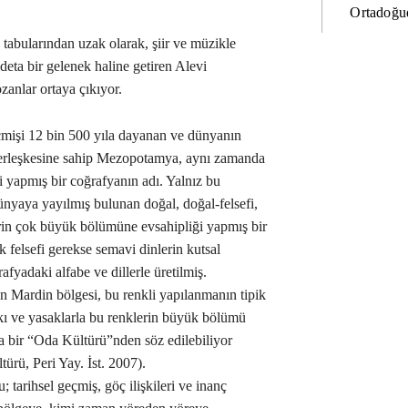
Ortadoğud
 tabularından uzak olarak, şiir ve müzikle
deta bir gelenek haline getiren Alevi
zanlar ortaya çıkıyor.
çmişi 12 bin 500 yıla dayanan ve dünyanın
yerleşkesine sahip Mezopotamya, aynı zamanda
i yapmış bir coğrafyanın adı. Yalnız bu
dünyaya yayılmış bulunan doğal, doğal-felsefi,
lerin çok büyük bölümüne evsahipliği yapmış bir
 felsefi gerekse semavi dinlerin kutsal
fyadaki alfabe ve dillerle üretilmiş.
an Mardin bölgesi, bu renkli yapılanmanın tipik
kı ve yasaklarla bu renklerin büyük bölümü
a bir “Oda Kültürü”nden söz edilebiliyor
rü, Peri Yay. İst. 2007).
tarihsel geçmiş, göç ilişkileri ve inanç