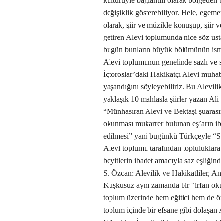
kültürüyle bağlantılı olarak bölgede
değişiklik gösterebiliyor. Hele, egeme
olarak, şiir ve müzikle konuşup, şiir 
getiren Alevi toplumunda nice söz ustal
bugün bunların büyük bölümünün ismi
Alevi toplumunun genelinde sazlı ve s
İçtoroslar’daki Hakikatçı Alevi muhab
yaşandığını söyleyebiliriz. Bu Alevilik
yaklaşık 10 mahlasla şiirler yazan Ali
“Münhasıran Alevi ve Bektaşi şuarası
okunması mukarrer bulunan eş’arın iba
edilmesi” yani bugünkü Türkçeyle “Sal
Alevi toplumu tarafından topluluklar
beyitlerin ibadet amacıyla saz eşliği
S. Özcan: Alevilik ve Hakikatliler, An
Kuşkusuz aynı zamanda bir “irfan okul
toplum üzerinde hem eğitici hem de öz
toplum içinde bir efsane gibi dolaşa