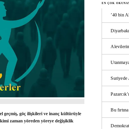
EN ÇOK OKUNA
’40 bin A
Diyarbakı
Alevilerin
Utanmaya
Suriyede 
Pazarcık’
Bu fırtı
 geçmiş, göç ilişkileri ve inanç kültürüyle
, kimi zaman yöreden yöreye değişiklik
Demokrat