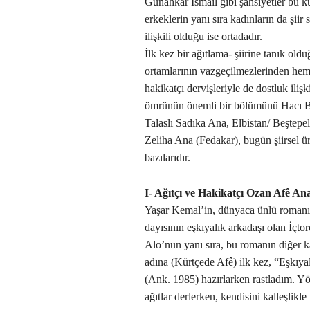
Günahkar İsmail gibi şahsiyetler bu kül
erkeklerin yanı sıra kadınların da şii
ilişkili olduğu ise ortadadır.
İlk kez bir ağıtlama- şiirine tanık o
ortamlarının vazgeçilmezlerinden hem
hakikatçı dervişleriyle de dostluk ili
ömrünün önemli bir bölümünü Hacı Be
Talaslı Sadıka Ana, Elbistan/ Beştepe
Zeliha Ana (Fedakar), bugün şiirsel ü
bazılarıdır.
I- Ağıtçı ve Hakikatçı Ozan Afê An
Yaşar Kemal’in, dünyaca ünlü romanı
dayısının eşkıyalık arkadaşı olan İçto
Alo’nun yanı sıra, bu romanın diğer 
adına (Kürtçede Afê) ilk kez, “Eşkıyal
(Ank. 1985) hazırlarken rastladım. Yö
ağıtlar derlerken, kendisini kalleşlikl