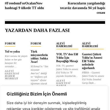
#FreedomForOcalanNow
Korucuların yargılandığı
hashtagi 9 ülkede TT oldu
tecavüz davasında 94 yıl hapis
cezası
YAZARDAN DAHA FAZLASI
FORUM
FORUM
ALEVI
ALEVI
HABERLERI
HABERLERI
Yol ve yolcu
Türk
YOL TV’den Elif
Gazeteci Şükrü
misyonerlerin
Kürt sorunu iki yüzyılı
Yıldız İçin
Yıldız’ın Annesi
yıldızı: Sıdıka
bulan ve her gün
Başsağlığı Mesajı
Elif Yıldız
Avar!
kanayan bir
nefeslerle
YOL TV, gazeteci
sorundur....
M.Kemal’in “Sen
uğurlandı
Şükrü Yıldız'ın annesi
misyoner
ALEVI
Elif Yıldız'ın 78
PİRHA – Gazeteci
Avar’sın” dediği
GAZETESI
HABER
yaşında İstanbul'da...
Şükrü Yıldız’ın annesi
ve “dağlara ışık
MERKEZI
Elif Yıldız İstanbul
taşıyan” efsane
ALEVI
Garip Dede...
GAZETESI
öğretmen olarak
HABER
tanıtılan...
ALEVI
MERKEZI
GAZETESI
ALEVI
HABER
Gizliliğiniz Bizim İçin Önemli
GAZETESI
MERKEZI
HABER
MERKEZI
Size daha iyi bir deneyim sunmak, kişiselleştirilmiş
reklamlar veya içerikler göstermek ve site trafiğimizi analiz