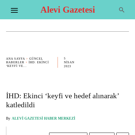
Alevi Gazetesi
5
ANA SAYFA
GÜNCEL
HABERLER
İHD: EKINCI
NISAN
‘KEYFI VE...
2023
İHD: Ekinci ‘keyfi ve hedef alınarak’
katledildi
By
ALEVI GAZETESI HABER MERKEZI