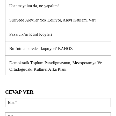
Utanmayalım da, ne yapalım!
Suriyede Aleviler Yok Ediliyor, Alevi Katliamı Var!
Pazarcık’ın Kürd Köyleri
Bu fırtına nereden kopuyor? BAHOZ
Demokratik Toplum Paradigmasının, Mezopotamya Ve
Ortadoğudaki Kültürel Arka Planı
CEVAP VER
İsi
E-