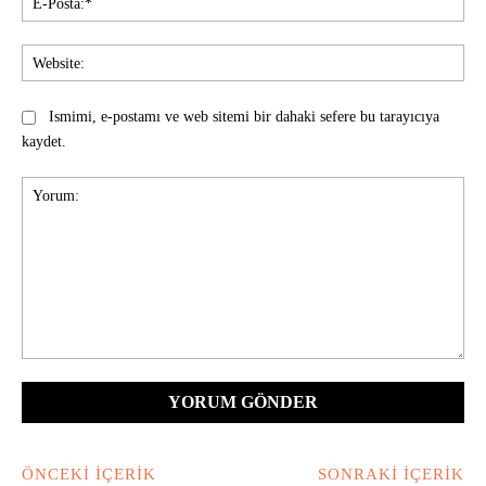
Pos
Web
Ismimi, e-postamı ve web sitemi bir dahaki sefere bu tarayıcıya
kaydet.
Yorum:
ÖNCEKI İÇERIK
SONRAKI İÇERIK