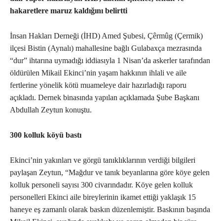
hakaretlere maruz kaldığını belirtti
İnsan Hakları Derneği (İHD) Amed Şubesi, Çêrmûg (Çermik)
ilçesi Bistin (Aynalı) mahallesine bağlı Gulabaxça mezrasında
“dur” ihtarına uymadığı iddiasıyla 1 Nisan’da askerler tarafından
öldürülen Mikail Ekinci’nin yaşam hakkının ihlali ve aile
fertlerine yönelik kötü muameleye dair hazırladığı raporu
açıkladı. Dernek binasında yapılan açıklamada Şube Başkanı
Abdullah Zeytun konuştu.
300 kolluk köyü bastı
Ekinci’nin yakınları ve görgü tanıklıklarının verdiği bilgileri
paylaşan Zeytun, “Mağdur ve tanık beyanlarına göre köye gelen
kolluk personeli sayısı 300 civarındadır. Köye gelen kolluk
personelleri Ekinci aile bireylerinin ikamet ettiği yaklaşık 15
haneye eş zamanlı olarak baskın düzenlemiştir. Baskının başında