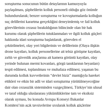
soruşturma sonucunun bütün detaylarının kamuoyuyla
paylaşılması, şüphelilerin kolluk personeli olduğu göz önünde
bulundurularak; benzer soruşturma ve kovuşturmalarda kolluğun
suç delillerini karartma gerçekliğini deneyimlemiş ve fail kolluk
görevlilerinin cezasız bırakıldığının bilincinde olan bir hak
kurumu olarak şüphelilerin tutuklanmaları ve ilgili kolluk güçleri
hakkında idari soruşturma başlatılarak, görevden el
çektirilmeleri, olay yeri bilgilerinin ve delillerinin (Olaya ilişkin
drone kayıtları, kolluk personellerine ait telsiz görüşme kayıtları,
zırhlı ve güvenlik araçlarına ait kamera görüntü kayıtları, olay
yerinde bulunan mermi kovanları, görgü tanıklarının beyanları)
tespit edilmesi, toplanılması ve muhafaza edilmesi, yaşanan bu
durumda kolluk kuvvetlerinin “devlet biziz” mantığıyla hareket
ettikleri ve etkin bir adli ve idari soruşturma yürütülmeyeceğine
dair olan cezasızlık sisteminden vazgeçilmesi, Türkiye’nin ulusal
ve taraf olduğu uluslararası yükümlüklerine tam ve eksiksiz
olarak uyması, bu konuda Avrupa Konseyi Bakanlar
Komitesi’nin açık tavsiyelerine uyularak kolluk güçlerine