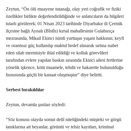
Zeytun, “Ön ölü muayene tutanağı, olay yeri coğrafik ve fiziki
özellikler birlikte değerlendirildiğinde ve anlatıcıların da bilgileri
tutarlı görülerek; 01 Nisan 2023 tarihinde Diyarbakır ili Çermik
ilçesine bağlı Aynalı (Bîstîn) kırsal mahallesinin Gulabaxça
mezrasında, Mikail Ekinci isimli yurttaşın yaşam hakkının; keyfi
ve orantısız güç kullanılıp maktul hedef alınarak sırtına isabet
eden silah mermisiyle ihlal edildiği ve kolluk görevlileri
tarafından evlere yapılan baskın sırasında Ekinci ailesi fertlerine
yönelik işkence, kötü muamele, tehdit ve hakarette bulunulduğu
hususunda güçlü bir kanaat oluşmuştur” diye belirtti.
Serbest bırakıldılar
Zeytun, devamla şunları söyledi:
“Söz konusu olayda somut delil niteliğindeki müşteki ve görgü
tanıklarına ait beyanlar, görüntü ve telsiz kayıtları, kriminal