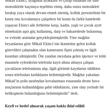
Mikail Ekinci, ayağında ayakkabı ve çorap olmadan bir süre
motosikletle kaçmaya teşebbüs etmiş, daha sonra motosikleti
bırakıp yaya olarak devam etmek istemiş, kolluk personelinin bir
kısmı onu kovalamaya çalışırken bir kısmı da farklı hanelerde
yaşayan Ekinci aile fertlerine karşı, kadın, yaşlı ve çocuk ayırt
etmeksizin aşırı güç kullanmış, darp ve hakaretlerde bulunmuş
ve evlerde aramalar gerçekleştirmişlerdir. Yine mağdur
beyanlarına göre Mikail Ekinci’nin ikametine gelen kolluk
görevlileri çalışmakta olan kameranın fişini çekmiş ve ilgili
kısımları silmişlerdir. Öte yandan meydana gelen işkence ve kötü
muamele eylemlerini telefonla kayıt altına almaya çalışan
çocukların telefonlarını alıp, ilgili görüntü kayıtlarını sildikten
sonra telefonları kırdıklarını belirtmişlerdir. Mağdur yakınları
Mikail’in polis tarafından kovalanması esnasında drone hava
araçlarının kullanıldığına şahit olduklarını, yine olay yerinde bir
helikopterin bulunduğunu belirtmişlerdir” dedi.
Keyfi ve hedef alınarak yaşam hakkı ihlal edildi