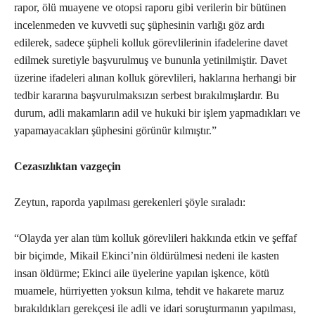
rapor, ölü muayene ve otopsi raporu gibi verilerin bir bütünen
incelenmeden ve kuvvetli suç şüphesinin varlığı göz ardı
edilerek, sadece şüpheli kolluk görevlilerinin ifadelerine davet
edilmek suretiyle başvurulmuş ve bununla yetinilmiştir. Davet
üzerine ifadeleri alınan kolluk görevlileri, haklarına herhangi bir
tedbir kararına başvurulmaksızın serbest bırakılmışlardır. Bu
durum, adli makamların adil ve hukuki bir işlem yapmadıkları ve
yapamayacakları şüphesini görünür kılmıştır.”
Cezasızlıktan vazgeçin
Zeytun, raporda yapılması gerekenleri şöyle sıraladı:
“Olayda yer alan tüm kolluk görevlileri hakkında etkin ve şeffaf
bir biçimde, Mikail Ekinci’nin öldürülmesi nedeni ile kasten
insan öldürme; Ekinci aile üyelerine yapılan işkence, kötü
muamele, hürriyetten yoksun kılma, tehdit ve hakarete maruz
bırakıldıkları gerekçesi ile adli ve idari soruşturmanın yapılması,