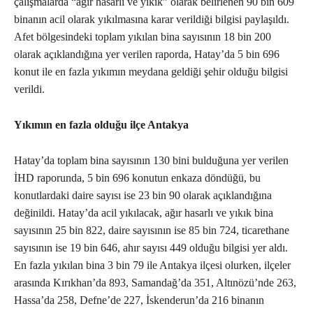
çalışmalarda “ağır hasarlı ve yıkık” olarak belirlenen 90 bin 609
binanın acil olarak yıkılmasına karar verildiği bilgisi paylaşıldı.
Afet bölgesindeki toplam yıkılan bina sayısının 18 bin 200
olarak açıklandığına yer verilen raporda, Hatay’da 5 bin 696
konut ile en fazla yıkımın meydana geldiği şehir olduğu bilgisi
verildi.
Yıkımın en fazla olduğu ilçe Antakya
Hatay’da toplam bina sayısının 130 bini bulduğuna yer verilen
İHD raporunda, 5 bin 696 konutun enkaza döndüğü, bu
konutlardaki daire sayısı ise 23 bin 90 olarak açıklandığına
değinildi. Hatay’da acil yıkılacak, ağır hasarlı ve yıkık bina
sayısının 25 bin 822, daire sayısının ise 85 bin 724, ticarethane
sayısının ise 19 bin 646, ahır sayısı 449 olduğu bilgisi yer aldı.
En fazla yıkılan bina 3 bin 79 ile Antakya ilçesi olurken, ilçeler
arasında Kırıkhan’da 893, Samandağ’da 351, Altınözü’nde 263,
Hassa’da 258, Defne’de 227, İskenderun’da 216 binanın