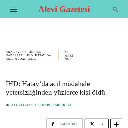
Alevi Gazetesi
24
ANA SAYFA
GÜNCEL
HABERLER
İHD: HATAY’DA
MART
ACIL MÜDAHALE...
2023
İHD: Hatay’da acil müdahale
yetersizliğinden yüzlerce kişi öldü
By
ALEVI GAZETESI HABER MERKEZI
FACEBOOK
X