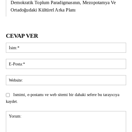
Demokratik Toplum Paradigmasının, Mezopotamya Ve
Ortadoğudaki Kültürel Arka Planı
CEVAP VER
İsi
E-
Pos
Web
Ismimi, e-postamı ve web sitemi bir dahaki sefere bu tarayıcıya
kaydet.