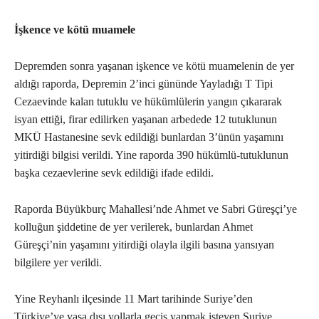
İşkence ve kötü muamele
Depremden sonra yaşanan işkence ve kötü muamelenin de yer
aldığı raporda, Depremin 2’inci gününde Yayladığı T Tipi
Cezaevinde kalan tutuklu ve hükümlülerin yangın çıkararak
isyan ettiği, firar edilirken yaşanan arbedede 12 tutuklunun
MKÜ Hastanesine sevk edildiği bunlardan 3’ünün yaşamını
yitirdiği bilgisi verildi. Yine raporda 390 hükümlü-tutuklunun
başka cezaevlerine sevk edildiği ifade edildi.
Raporda Büyükburç Mahallesi’nde Ahmet ve Sabri Güreşçi’ye
kolluğun şiddetine de yer verilerek, bunlardan Ahmet
Güreşçi’nin yaşamını yitirdiği olayla ilgili basına yansıyan
bilgilere yer verildi.
Yine Reyhanlı ilçesinde 11 Mart tarihinde Suriye’den
Türkiye’ye yasa dışı yollarla geçiş yapmak isteyen Suriye