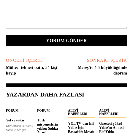
Yorum:
ÖNCEKI İÇERIK
SONRAKI İÇERIK
Mülteci teknesi battı, 34 kişi
Mereş’te 4.5 büyüklüğünde
kayıp
deprem
YAZARDAN DAHA FAZLASI
FORUM
FORUM
ALEVI
ALEVI
HABERLERI
HABERLERI
Yol ve yolcu
Türk
YOL TV’den Elif
Gazeteci Şükrü
misyonerlerin
Kürt sorunu iki yüzyılı
Yıldız İçin
Yıldız’ın Annesi
yıldızı: Sıdıka
bulan ve her gün
Başsağlığı Mesajı
Elif Yıldız
Avar!