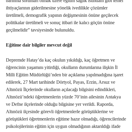
barınma sorunları olmak üzere eğitim sağlık istihdam gibi temel
ihtiyaçlarının giderilmesine yönelik ivedilikle çözümler
üretilmeli, demografik yapının değişmesinin önüne geçilecek
politikalar üretilmeli ve sonuç itibari ile kalıcı göçün önüne
geçilmelidir” tavsiyesinde bulunuldu.
Eğitime dair bilgiler mevcut değil
Depremde Hatay’da kaç okulun yıkıldığı, kaç öğretmen ve
öğrencinin yaşamını yitirdiği, okulların durumlarına ilişkin İl
Milli Eğitim Müdürlüğü’nden bir açıklama yapılmadığına işaret
edilerek, 27 Mart tarihinde Dörtyol, Payas, Erzin, Arsuz ve
Altınözü İlçelerinde okulların açılacağı bilgisini edindikleri,
Altınözü’ndeki öğretmenlerin yüzde 70’inin ailesinin Antakya
ve Defne ilçelerinde olduğu bilgisine yer verildi. Raporda,
Altınözü ilçesinde görevli öğretmenlerle görüştüklerine ve
görüştükleri öğretmenlerin eğitime hazır olmadığı, öğrencilerinde
psikolojilerinin eğitim için uygun olmadığının aktarıldığı ifade