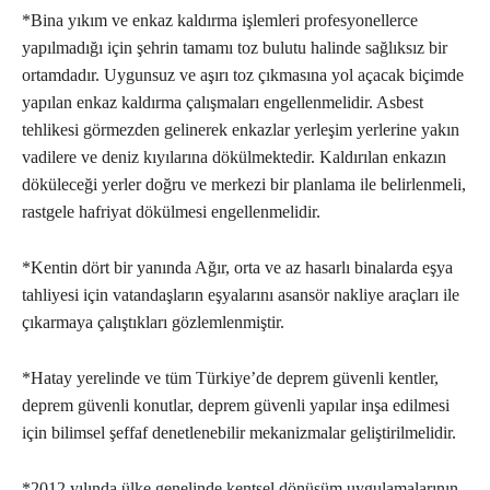
*Bina yıkım ve enkaz kaldırma işlemleri profesyonellerce
yapılmadığı için şehrin tamamı toz bulutu halinde sağlıksız bir
ortamdadır. Uygunsuz ve aşırı toz çıkmasına yol açacak biçimde
yapılan enkaz kaldırma çalışmaları engellenmelidir. Asbest
tehlikesi görmezden gelinerek enkazlar yerleşim yerlerine yakın
vadilere ve deniz kıyılarına dökülmektedir. Kaldırılan enkazın
döküleceği yerler doğru ve merkezi bir planlama ile belirlenmeli,
rastgele hafriyat dökülmesi engellenmelidir.
*Kentin dört bir yanında Ağır, orta ve az hasarlı binalarda eşya
tahliyesi için vatandaşların eşyalarını asansör nakliye araçları ile
çıkarmaya çalıştıkları gözlemlenmiştir.
*Hatay yerelinde ve tüm Türkiye’de deprem güvenli kentler,
deprem güvenli konutlar, deprem güvenli yapılar inşa edilmesi
için bilimsel şeffaf denetlenebilir mekanizmalar geliştirilmelidir.
*2012 yılında ülke genelinde kentsel dönüşüm uygulamalarının