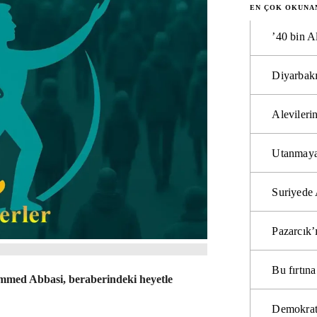
EN ÇOK OKUNA
’40 bin A
Diyarbakı
Alevilerin
Utanmaya
Suriyede 
Pazarcık’
Bu fırtı
med Abbasi, beraberindeki heyetle
Demokrat