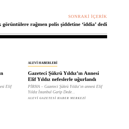
SONRAKI İÇERIK
k görüntülere rağmen polis şiddetine ‘iddia’ dedi
ALEVI HABERLERI
in
Gazeteci Şükrü Yıldız’ın Annesi
Elif Yıldız nefeslerle uğurlandı
esi Elif
PİRHA – Gazeteci Şükrü Yıldız’ın annesi Elif
Yıldız İstanbul Garip Dede...
ALEVI GAZETESI HABER MERKEZI