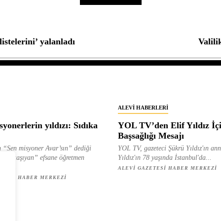
istelerini’ yalanladı
Valili
ALEVI HABERLERI
yonerlerin yıldızı: Sıdıka
YOL TV’den Elif Yıldız İç
Başsağlığı Mesajı
 “Sen misyoner Avar’sın” dediği
YOL TV, gazeteci Şükrü Yıldız'ın ann
 ışık taşıyan” efsane öğretmen
Yıldız'ın 78 yaşında İstanbul'da...
ılan...
ALEVI GAZETESI HABER MERKEZI
ETESI HABER MERKEZI
z