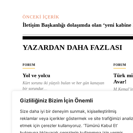
ÖNCEKI İÇERIK
İletişim Başkanlığı dolaşımda olan ‘yeni kabine l
YAZARDAN DAHA FAZLASI
FORUM
FORUM
Yol ve yolcu
Türk mis
Avar!
Kürt sorunu iki yüzyılı bulan ve her gün kanayan
bir sorundur....
M.Kemal’in
ve “dağlara
ALEVI GAZETESI HABER MERKEZI
Gizliliğiniz Bizim İçin Önemli
olarak tanıt
ALEVI GAZ
Size daha iyi bir deneyim sunmak, kişiselleştirilmiş
reklamlar veya içerikler göstermek ve site trafiğimizi anali
etmek için çerezler kullanıyoruz. ‘Tümünü Kabul Et’
butonuna tıklayarak çerezlerin kullanımına izin vermiş