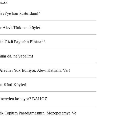
NLAR
levi’ye kan kusturdum!’
r Alevi-Türkmen köyleri
in Gizli Payitahtı Elbistan!
lım da, ne yapalım!
Aleviler Yok Ediliyor, Alevi Katliamı Var!
ın Kürd Köyleri
na nereden kopuyor? BAHOZ
ik Toplum Paradigmasının, Mezopotamya Ve