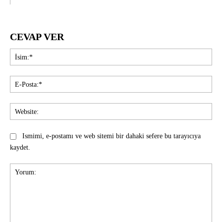
CEVAP VER
İsi
E-
Pos
Web
Ismimi, e-postamı ve web sitemi bir dahaki sefere bu tarayıcıya
kaydet.