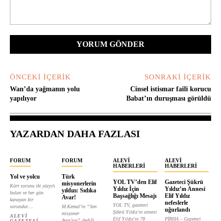
Yorum:
ÖNCEKI İÇERIK
SONRAKI İÇERIK
Wan’da yağmanın yolu
Cinsel istismar faili korucu
yapılıyor
Babat’ın duruşması görüldü
YAZARDAN DAHA FAZLASI
FORUM
FORUM
ALEVI
ALEVI
HABERLERI
HABERLERI
Yol ve yolcu
Türk
YOL TV’den Elif
Gazeteci Şükrü
misyonerlerin
Kürt sorunu iki yüzyılı
Yıldız İçin
Yıldız’ın Annesi
yıldızı: Sıdıka
bulan ve her gün
Başsağlığı Mesajı
Elif Yıldız
Avar!
kanayan bir
nefeslerle
YOL TV, gazeteci
sorundur....
M.Kemal’in “Sen
uğurlandı
Şükrü Yıldız'ın annesi
misyoner
ALEVI
Elif Yıldız'ın 78
PİRHA – Gazeteci
Avar’sın” dediği
GAZETESI