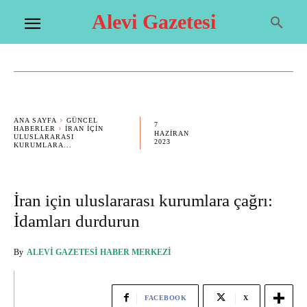
Alevi Gazetesi
ANA SAYFA
GÜNCEL
7
HABERLER
İRAN IÇIN
HAZIRAN
ULUSLARARASI
2023
KURUMLARA...
İran için uluslararası kurumlara çağrı:
İdamları durdurun
By
ALEVI GAZETESI HABER MERKEZI
FACEBOOK
X