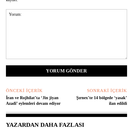
Yorum:
ÖNCEKI İÇERIK
SONRAKI İÇERIK
İran ve Rojhilat’ta ‘Jin jiyan
Şırnex’te 14 bölgede ‘yasak’
Azadî’ eylemleri devam ediyor
ilan edildi
YAZARDAN DAHA FAZLASI