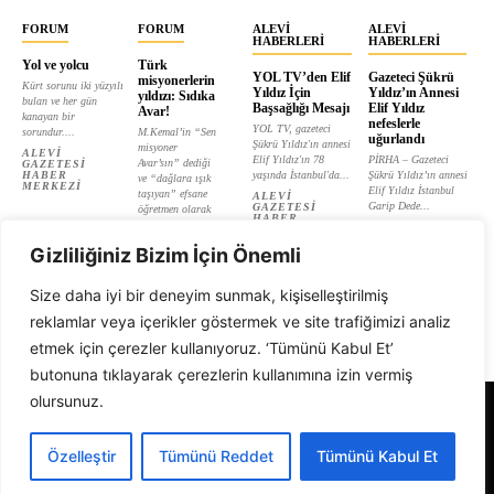
FORUM
FORUM
ALEVI
ALEVI
HABERLERI
HABERLERI
Yol ve yolcu
Türk
YOL TV’den Elif
Gazeteci Şükrü
misyonerlerin
Kürt sorunu iki yüzyılı
Yıldız İçin
Yıldız’ın Annesi
yıldızı: Sıdıka
bulan ve her gün
Başsağlığı Mesajı
Elif Yıldız
Avar!
kanayan bir
nefeslerle
YOL TV, gazeteci
sorundur....
M.Kemal’in “Sen
uğurlandı
Şükrü Yıldız'ın annesi
misyoner
ALEVI
Elif Yıldız'ın 78
PİRHA – Gazeteci
Avar’sın” dediği
GAZETESI
HABER
yaşında İstanbul'da...
Şükrü Yıldız’ın annesi
ve “dağlara ışık
MERKEZI
Elif Yıldız İstanbul
taşıyan” efsane
ALEVI
Garip Dede...
GAZETESI
öğretmen olarak
HABER
tanıtılan...
ALEVI
MERKEZI
GAZETESI
ALEVI
HABER
Gizliliğiniz Bizim İçin Önemli
GAZETESI
MERKEZI
HABER
MERKEZI
Size daha iyi bir deneyim sunmak, kişiselleştirilmiş
reklamlar veya içerikler göstermek ve site trafiğimizi analiz
etmek için çerezler kullanıyoruz. ‘Tümünü Kabul Et’
butonuna tıklayarak çerezlerin kullanımına izin vermiş
olursunuz.
Alevi Gazetesi
Özelleştir
Tümünü Reddet
Tümünü Kabul Et
© 1999 - 2026 Tüm Hakları Saklıdır. Alevi Gazetesi