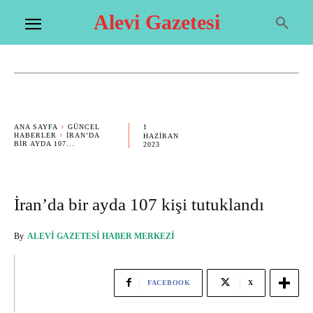
Alevi Gazetesi
1
ANA SAYFA
GÜNCEL
HABERLER
İRAN’DA
HAZIRAN
BIR AYDA 107...
2023
İran’da bir ayda 107 kişi tutuklandı
By
ALEVI GAZETESI HABER MERKEZI
FACEBOOK
X