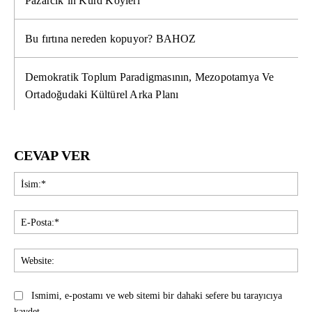
Pazarcık’ın Kürd Köyleri
Bu fırtına nereden kopuyor? BAHOZ
Demokratik Toplum Paradigmasının, Mezopotamya Ve
Ortadoğudaki Kültürel Arka Planı
CEVAP VER
İsi
E-
Pos
Web
Ismimi, e-postamı ve web sitemi bir dahaki sefere bu tarayıcıya
kaydet.