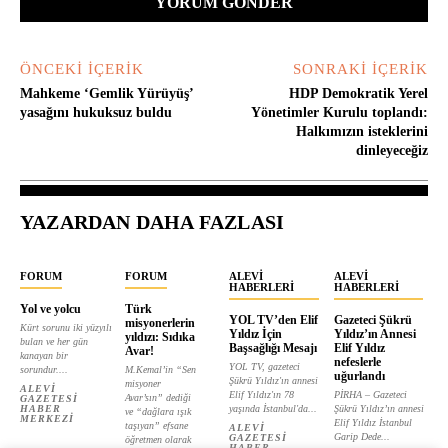
ÖNCEKI İÇERIK
SONRAKI İÇERIK
Mahkeme ‘Gemlik Yürüyüş’
HDP Demokratik Yerel
yasağını hukuksuz buldu
Yönetimler Kurulu toplandı:
Halkımızın isteklerini
dinleyeceğiz
YAZARDAN DAHA FAZLASI
FORUM
FORUM
ALEVI
ALEVI
HABERLERI
HABERLERI
Yol ve yolcu
Türk
YOL TV’den Elif
Gazeteci Şükrü
misyonerlerin
Kürt sorunu iki yüzyılı
Yıldız İçin
Yıldız’ın Annesi
yıldızı: Sıdıka
bulan ve her gün
Başsağlığı Mesajı
Elif Yıldız
Avar!
kanayan bir
nefeslerle
YOL TV, gazeteci
sorundur....
M.Kemal’in “Sen
uğurlandı
Şükrü Yıldız'ın annesi
misyoner
ALEVI
Elif Yıldız'ın 78
PİRHA – Gazeteci
Avar’sın” dediği
GAZETESI
HABER
yaşında İstanbul'da...
Şükrü Yıldız’ın annesi
ve “dağlara ışık
MERKEZI
Elif Yıldız İstanbul
taşıyan” efsane
ALEVI
Garip Dede...
GAZETESI
öğretmen olarak
HABER