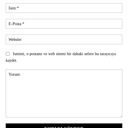
İsi
E-
Pos
Web
Ismimi, e-postamı ve web sitemi bir dahaki sefere bu tarayıcıya
kaydet.
Yorum: