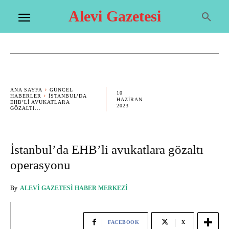
Alevi Gazetesi
ANA SAYFA
GÜNCEL
10
HABERLER
İSTANBUL’DA
HAZIRAN
EHB’LI AVUKATLARA
2023
GÖZALTI...
İstanbul’da EHB’li avukatlara gözaltı
operasyonu
By
ALEVI GAZETESI HABER MERKEZI
FACEBOOK
X