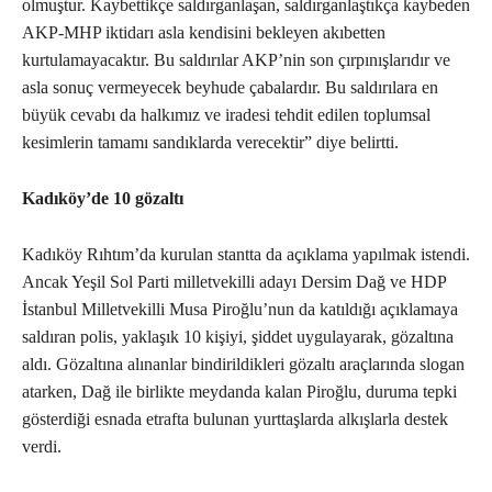
olmuştur. Kaybettikçe saldırganlaşan, saldırganlaştıkça kaybeden
AKP-MHP iktidarı asla kendisini bekleyen akıbetten
kurtulamayacaktır. Bu saldırılar AKP’nin son çırpınışlarıdır ve
asla sonuç vermeyecek beyhude çabalardır. Bu saldırılara en
büyük cevabı da halkımız ve iradesi tehdit edilen toplumsal
kesimlerin tamamı sandıklarda verecektir” diye belirtti.
Kadıköy’de 10 gözaltı
Kadıköy Rıhtım’da kurulan stantta da açıklama yapılmak istendi.
Ancak Yeşil Sol Parti milletvekilli adayı Dersim Dağ ve HDP
İstanbul Milletvekilli Musa Piroğlu’nun da katıldığı açıklamaya
saldıran polis, yaklaşık 10 kişiyi, şiddet uygulayarak, gözaltına
aldı. Gözaltına alınanlar bindirildikleri gözaltı araçlarında slogan
atarken, Dağ ile birlikte meydanda kalan Piroğlu, duruma tepki
gösterdiği esnada etrafta bulunan yurttaşlarda alkışlarla destek
verdi.