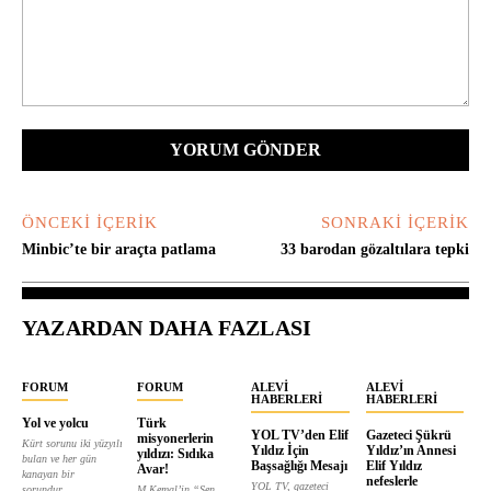
Yorum:
ÖNCEKI İÇERIK
SONRAKI İÇERIK
Minbic’te bir araçta patlama
33 barodan gözaltılara tepki
YAZARDAN DAHA FAZLASI
FORUM
FORUM
ALEVI
ALEVI
HABERLERI
HABERLERI
Yol ve yolcu
Türk
YOL TV’den Elif
Gazeteci Şükrü
misyonerlerin
Kürt sorunu iki yüzyılı
Yıldız İçin
Yıldız’ın Annesi
yıldızı: Sıdıka
bulan ve her gün
Başsağlığı Mesajı
Elif Yıldız
Avar!
kanayan bir
nefeslerle
YOL TV, gazeteci
sorundur....
M.Kemal’in “Sen