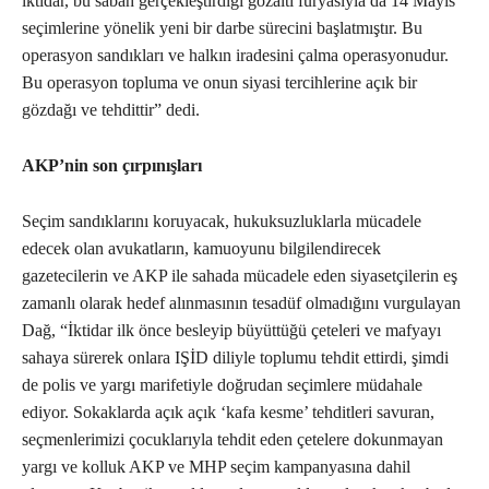
iktidar, bu sabah gerçekleştirdiği gözaltı furyasıyla da 14 Mayıs
seçimlerine yönelik yeni bir darbe sürecini başlatmıştır. Bu
operasyon sandıkları ve halkın iradesini çalma operasyonudur.
Bu operasyon topluma ve onun siyasi tercihlerine açık bir
gözdağı ve tehdittir” dedi.
AKP’nin son çırpınışları
Seçim sandıklarını koruyacak, hukuksuzluklarla mücadele
edecek olan avukatların, kamuoyunu bilgilendirecek
gazetecilerin ve AKP ile sahada mücadele eden siyasetçilerin eş
zamanlı olarak hedef alınmasının tesadüf olmadığını vurgulayan
Dağ, “İktidar ilk önce besleyip büyüttüğü çeteleri ve mafyayı
sahaya sürerek onlara IŞİD diliyle toplumu tehdit ettirdi, şimdi
de polis ve yargı marifetiyle doğrudan seçimlere müdahale
ediyor. Sokaklarda açık açık ‘kafa kesme’ tehditleri savuran,
seçmenlerimizi çocuklarıyla tehdit eden çetelere dokunmayan
yargı ve kolluk AKP ve MHP seçim kampanyasına dahil