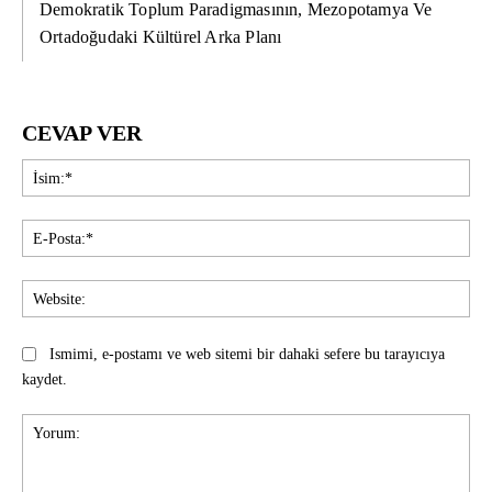
Demokratik Toplum Paradigmasının, Mezopotamya Ve
Ortadoğudaki Kültürel Arka Planı
CEVAP VER
İsi
E-
Pos
Web
Ismimi, e-postamı ve web sitemi bir dahaki sefere bu tarayıcıya
kaydet.