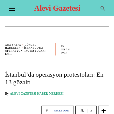
Alevi Gazetesi
ANA SAYFA
GÜNCEL
25
HABERLER
İSTANBUL’DA
NISAN
OPERASYON PROTESTOLARI:
2023
EN...
İstanbul’da operasyon protestoları: En
13 gözaltı
By
ALEVI GAZETESI HABER MERKEZI
FACEBOOK
X