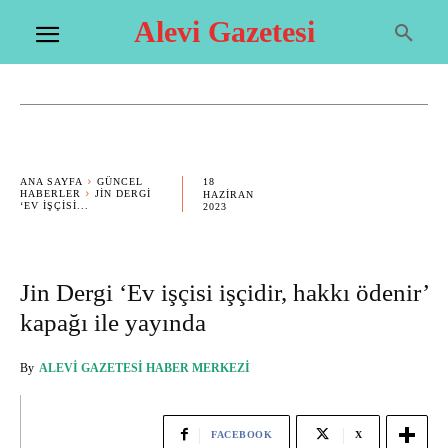
Alevi Gazetesi
18
ANA SAYFA
GÜNCEL
HABERLER
JIN DERGI
HAZIRAN
‘EV IŞÇISI...
2023
Jin Dergi ‘Ev işçisi işçidir, hakkı ödenir’
kapağı ile yayında
By
ALEVI GAZETESI HABER MERKEZI
FACEBOOK
X