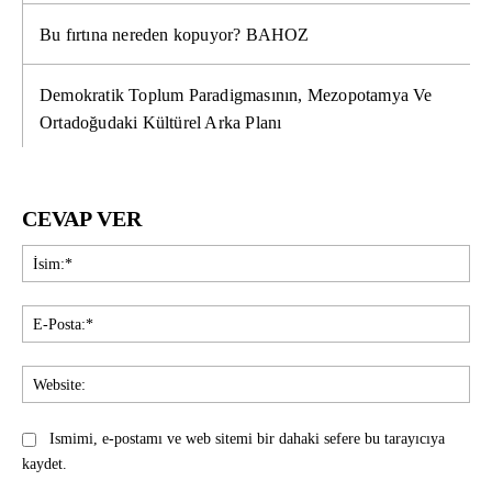
Bu fırtına nereden kopuyor? BAHOZ
Demokratik Toplum Paradigmasının, Mezopotamya Ve
Ortadoğudaki Kültürel Arka Planı
CEVAP VER
İsi
E-
Pos
Web
Ismimi, e-postamı ve web sitemi bir dahaki sefere bu tarayıcıya
kaydet.