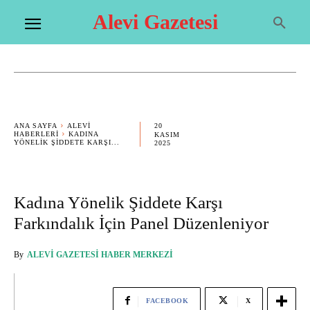
Alevi Gazetesi
20
ANA SAYFA
ALEVI
HABERLERI
KADINA
KASIM
YÖNELIK ŞIDDETE KARŞI...
2025
Kadına Yönelik Şiddete Karşı
Farkındalık İçin Panel Düzenleniyor
By
ALEVI GAZETESI HABER MERKEZI
FACEBOOK
X