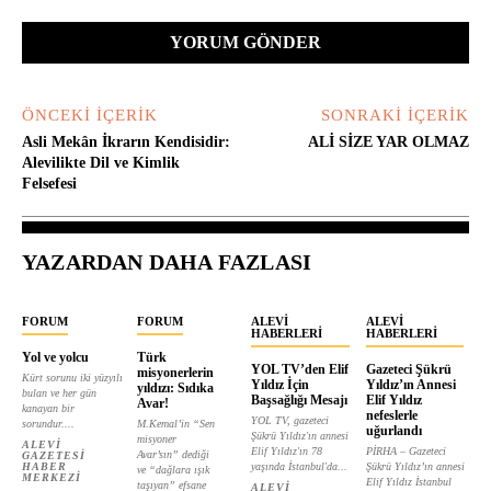
Yorum:
ÖNCEKI İÇERIK
SONRAKI İÇERIK
Asli Mekân İkrarın Kendisidir:
ALİ SİZE YAR OLMAZ
Alevilikte Dil ve Kimlik
Felsefesi
YAZARDAN DAHA FAZLASI
FORUM
FORUM
ALEVI
ALEVI
HABERLERI
HABERLERI
Yol ve yolcu
Türk
YOL TV’den Elif
Gazeteci Şükrü
misyonerlerin
Kürt sorunu iki yüzyılı
Yıldız İçin
Yıldız’ın Annesi
yıldızı: Sıdıka
bulan ve her gün
Başsağlığı Mesajı
Elif Yıldız
Avar!
kanayan bir
nefeslerle
YOL TV, gazeteci
sorundur....
M.Kemal’in “Sen
uğurlandı
Şükrü Yıldız'ın annesi
misyoner
ALEVI
Elif Yıldız'ın 78
PİRHA – Gazeteci
Avar’sın” dediği
GAZETESI
HABER
yaşında İstanbul'da...
Şükrü Yıldız’ın annesi
ve “dağlara ışık
MERKEZI
Elif Yıldız İstanbul
taşıyan” efsane
ALEVI