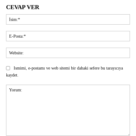
CEVAP VER
İsi
E-
Pos
Web
Ismimi, e-postamı ve web sitemi bir dahaki sefere bu tarayıcıya
kaydet.